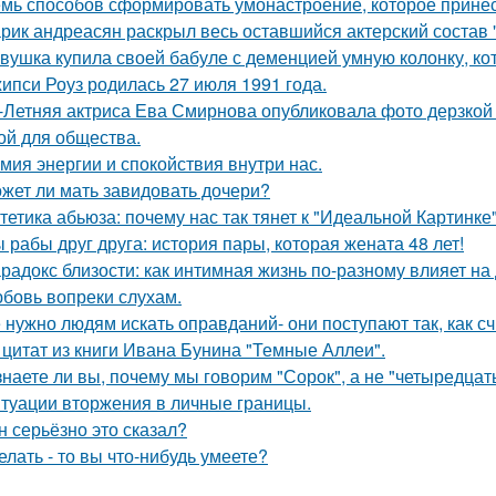
мь способов сформировать умонастроение, которое принес
рик андреасян раскрыл весь оставшийся актерский состав 
вушка купила своей бабуле с деменцией умную колонку, ко
ипси Роуз родилась 27 июля 1991 года.
-Летняя актриса Ева Смирнова опубликовала фото дерзкой 
ой для общества.
мия энергии и спокойствия внутри нас.
жет ли мать завидовать дочери?
тетика абьюза: почему нас так тянет к "Идеальной Картинке
 рабы друг друга: история пары, которая жената 48 лет!
радокс близости: как интимная жизнь по-разному влияет на
бовь вопреки слухам.
 нужно людям искать оправданий- они поступают так, как с
 цитат из книги Ивана Бунина "Темные Аллеи".
знаете ли вы, почему мы говорим "Сорок", а не "четыредцат
туации вторжения в личные границы.
н серьёзно это сказал?
делать - то вы что-нибудь умеете?