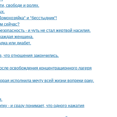
и, свободе и ролях.
ых.
Домохозяйка" и "бесстыдник"!
aм сейчaс?
зопасность - и чуть не стал жертвой насилия.
 каждая женщина.
удка или диабет.
в, что отношения закончились.
осле освобождения концентрационного лагеря
орая исполнила мечту всей жизни вопреки раку.
я.
пку - и сразу понимает, что одного нажатия