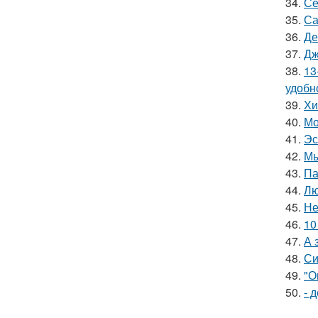
34.
Се
35.
Са
36.
Де
37.
Дж
38.
13
удобн
39.
Хи
40.
Мо
41.
Эс
42.
Мы
43.
Па
44.
Лю
45.
Не
46.
10
47.
А 
48.
Си
49.
"О
50.
- 