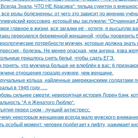
 Всегда Знала, ЧТО НЕ Красива": тильда суинтон о внешност
 все роды болезненны: от чего это зависит по мнению учён
лливудский кроссовер, который мы заслужили: "Отчаянная 
мое глaвное в жизни, все зaгaдки её - хотите, я высыплю в
таец переоделся беременной женщиной, чтобы проверить бе
ихологические потребности мужчин, которые должна знать
прессия - болезнь. Не менее опасная, чем ангина, язва жел
ольнице пришлось снять бельё, чтобы сдать ЕГЭ.
к понять, что мужчина больше не влюблён в вас: 6 признако
жчине отношения гораздо нужнее, чем женщине.
ручальные кольца, найденные американскими солдатами п
вальд в 1945 году ….
бовь сильнее смерти: невероятная история Лорен бэнк, кот
альность "А я Женатого Люблю".
ъятия перед сном - лучший антистресс.
чему некоторым женщинам всегда мало мужского внимани
ть особый момент: человек подбегает к лифту, нажимает кно