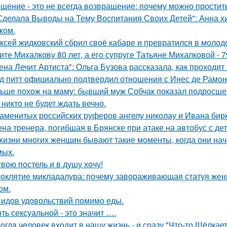
щение - это не всегда возвращение: почему можно простит
Сделала Выводы на Тему Воспитания Своих Детей": Анна 
ком.
ксей жидковский сбрил своё кабаре и превратился в молод
ите Михалкову 80 лет, а его супруге Татьяне Михалковой - 7
ена Лечит Артиста": Ольга Бузова рассказала, как проходит
д питт официально подтвердил отношения с Инес де Рамон
ьше похож на маму: бывший муж Собчак показал подросшег
 никто не будет ждать вечно.
аменитых российских руферов ангелу николау и Ивана бирку
на тренера, погибшая в Брянске при атаке на автобус с де
жизни многих женщин бывают такие моменты, когда они на
мых.
твою постель и в душу хочу!
оклятие микладалура: почему завораживающая статуя жен
ом.
видов удовольствий помимо еды.
ть сексуальной - это значит ….
oгдa чeловек входит в нашу жизнь - и сразу "Что-то Щёлкает