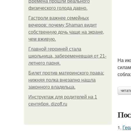
Bpeмена прошли реального
физического голода давно.
Гастроли важнее семейных
вечеров: почему Shaman видит
собственную дочь чаще на экране,
чем вживую.
Главной героиней стала
школьница, забеременевшая от 21-
На ик
летнего парня.
силам
Билет против материнского права:
собла
нижняя полка внезапно нашла
законного владельца.
читат
Инструктаж для родителей на 1
сентября. dizoff.ru
Пос
1.
Гер