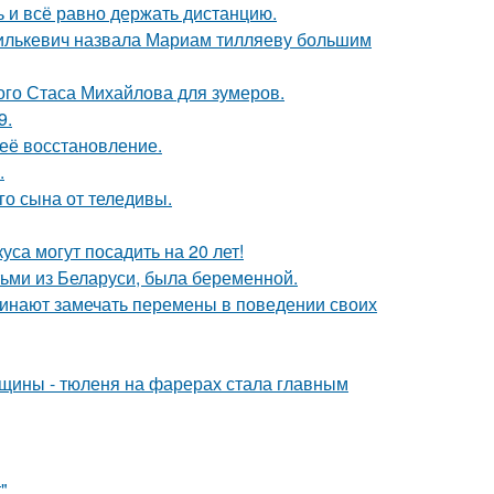
ь и всё равно держать дистанцию.
хилькевич назвала Мариам тилляеву большим
ого Стаса Михайлова для зумеров.
9.
 её восстановление.
.
о сына от теледивы.
са могут посадить на 20 лет!
тьми из Беларуси, была беременной.
чинают замечать перемены в поведении своих
щины - тюленя на фарерах стала главным
".