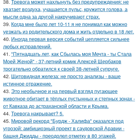
38.
Тревога может нахлынуть без предупреждения: не
хватает воздуха, учащается пульс, кружится голова, а
мысли одна за другой накручивают страх.
39.
Когда мне было лет 10-11 я не понимал как можно
уезжать из родительского дома и жить отдельно в 18 лет.
40.
Иногда первая версия событий цепляется сильнее
любых исправлений.
41.
"Пятнадцать лет, как Сбылась моя Мечта - ты Стала
Моей Женой" - 37-летний комик Алексей Щербаков
трогательно обратился к своей 38-летней супруге.
42.
Щитовидная железа: не просто анализы - ваше
истинное отражение.
43.
Это необычное и на первый взгляд пугающее
животное обитает в тёплых пустынных и степных зонах -
от Кавказа до астраханской области и Крыма.
44.
Тревога накрывает? 5.
45.
Мировой рекорд "Бурдж - Халифа" оказался под
угрозой: амбициозный проект в саудовской Аравии -
башня Джидды - преодолел отметку в 80 этажей.