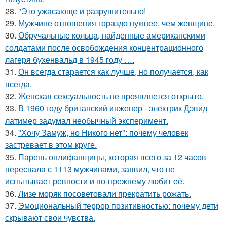
28.
"Это ужасающе и разрушительно!
29.
Мужчине отношения гораздо нужнее, чем женщине.
30.
Обручальные кольца, найденные американскими
солдатами после освобождения концентрационного
лагеря бухенвальд в 1945 году ….
31.
Он всегда старается как лучше, но получается, как
всегда.
32.
Женская сексуальность не проявляется открыто.
33.
В 1960 году британский инженер - электрик Дэвид
латимер задумал необычный эксперимент.
34.
"Хочу Замуж, но Никого нет": почему человек
застревает в этом круге.
35.
Парень онлифанщицы, которая всего за 12 часов
переспала с 1113 мужчинами, заявил, что не
испытывает ревности и по-прежнему любит её.
36.
Лизе моряк посоветовали прекратить рожать.
37.
Эмоциональный террор позитивностью: почему дети
скрывают свои чувства.