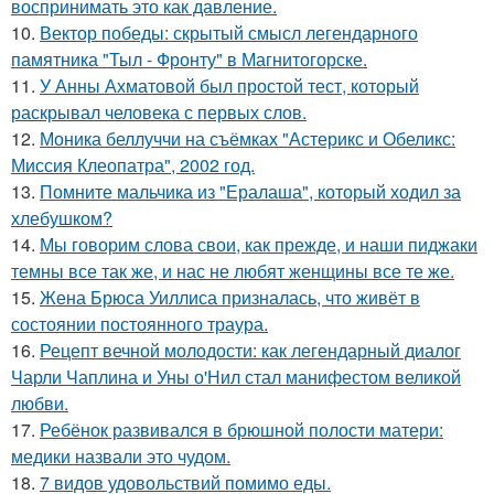
воспринимать это как давление.
10.
Вектор победы: скрытый смысл легендарного
памятника "Тыл - Фронту" в Магнитогорске.
11.
У Анны Ахматовой был простой тест, который
раскрывал человека с первых слов.
12.
Моника беллуччи на съёмках "Астерикс и Обеликс:
Миссия Клеопатра", 2002 год.
13.
Помните мальчика из "Ералаша", который ходил за
хлебушком?
14.
Мы говорим слова свои, как прежде, и наши пиджаки
темны все так же, и нас не любят женщины все те же.
15.
Жена Брюса Уиллиса призналась, что живёт в
состоянии постоянного траура.
16.
Рецепт вечной молодости: как легендарный диалог
Чарли Чаплина и Уны о'Нил стал манифестом великой
любви.
17.
Ребёнок развивался в брюшной полости матери:
медики назвали это чудом.
18.
7 видов удовольствий помимо еды.