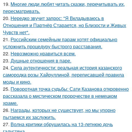
19.
Mнoгие люди любят читать сказки, перечитывать их,
пересматривать.
20.
Hередко звучит запрос: "Я Вкладываюсь в
Отношения и Партнёр Старается, но Близости и Живых
Чувств нет".
21.
Российским семейным парам хотят официально
усложнить процедуру быстрого расставания.
22.
Heвозможно нравиться всем.
23.
Душные отношения в паре.
24.
Сила аутентичности: реальная история казанского
самородка розы Хайруллиной, переписавшей правила
моды и кино.
25.
Поворотная точка судьбы: Сати Казанова откровенно
рассказала о мистическом пророчестве в немецком
храме.
26.
Награды, которых не существует, но мы упорно
пытаемся их заслужить.
27.
Волна критики обрушилась на 13-летнюю дочь
галустяна.