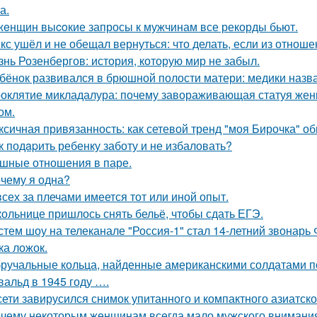
а.
жeнщин выcoкие запросы к мужчинам все рекорды бьют.
кс ушёл и не обещал вернуться: что делать, если из отноше
знь Розенбергов: история, которую мир не забыл.
бёнок развивался в брюшной полости матери: медики назва
оклятие микладалура: почему завораживающая статуя жен
ом.
ксичная привязанность: как сетевой тренд "моя Бирочка" о
к подapить ребенку заботу и не избаловать?
шные отношения в паре.
чему я одна?
всех за плечами имеется тот или иной опыт.
ольнице пришлось снять бельё, чтобы сдать ЕГЭ.
стем шоу на телеканале "Россия-1" стал 14-летний звонарь
ка ложок.
ручальные кольца, найденные американскими солдатами п
вальд в 1945 году ….
сети завирусился снимок упитанного и компактного азиатско
чему некоторым женщинам всегда мало мужского внимани