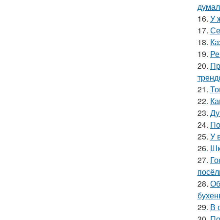
думал
16.
У 
17.
Се
18.
Ка
19.
Ре
20.
Пр
тренд
21.
То
22.
Ка
23.
Ду
24.
По
25.
У 
26.
Шк
27.
Го
посёл
28.
Об
бухен
29.
В 
30.
По