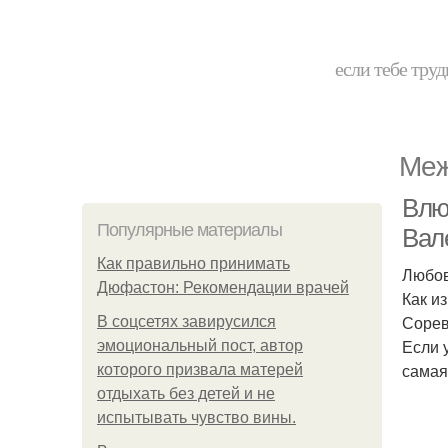
если тебе труд
Меж
Влю
Популярные материалы
Вал
Как правильно принимать
Любов
Дюфастон: Рекомендации врачей
Как и
Сорев
В соцсетях завирусился
Если 
эмоциональный пост, автор
самая
которого призвала матерей
отдыхать без детей и не
испытывать чувство вины.