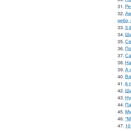
31.
Ре
32.
Ам
небо,
33.
3 
34.
Щи
35.
Се
36.
По
37.
Са
38.
На
39.
А 
40.
Вд
41.
6 
42.
Щи
43.
Ну
44.
Па
45.
Му
46.
"М
47.
10