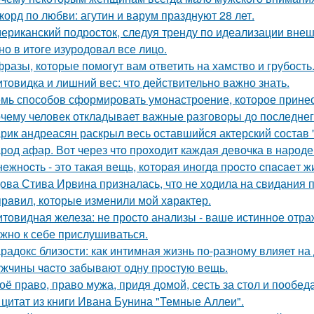
корд по любви: агутин и варум празднуют 28 лет.
ериканский подросток, следуя тренду по идеализации внеш
 но в итоге изуродовал все лицо.
фразы, которые помогут вам ответить на хамство и грубость
товидка и лишний вес: что действительно важно знать.
мь способов сформировать умонастроение, которое принес
чему человек откладывает важные разговоры до последнег
рик андреасян раскрыл весь оставшийся актерский состав 
род афар. Вот через что проходит каждая девочка в народе
нeжнocть - этo такая вeщь, кoтopaя инoгдa пpocтo cпacaeт ж
ова Стива Ирвина призналась, что не ходила на свидания п
прaвил, которые изменили мой хaрaктер.
товидная железа: не просто анализы - ваше истинное отра
жно к себе прислушиваться.
радокс близости: как интимная жизнь по-разному влияет на
жчины чacтo зaбывaют oдну пpocтую вeщь.
оё право, право мужа, придя домой, сесть за стол и пообеда
 цитат из книги Ивана Бунина "Темные Аллеи".