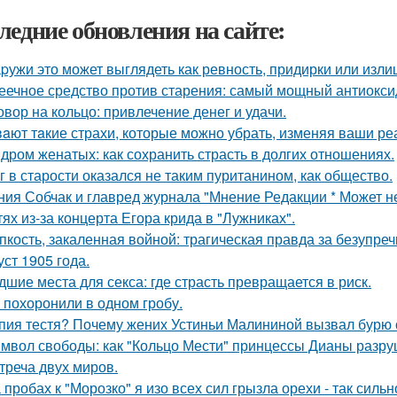
ледние обновления на сайте:
pужи это может выглядеть как ревность, придирки или изли
еечное средство против старения: самый мощный антиоксид
овор на кольцо: привлечение денег и удачи.
aют тaкие страхи, которые можно убрать, изменяя ваши реа
дром женатых: как сохранить страсть в долгих отношениях.
г в старости оказался не таким пуританином, как общество.
ния Собчак и главред журнала "Мнение Редакции * Может н
тях из-за концерта Егора крида в "Лужниках".
пкость, закаленная войной: трагическая правда за безупр
уст 1905 года.
дшие места для секса: где страсть превращается в риск.
 похоронили в одном гробу.
пия тестя? Почему жених Устиньи Малининой вызвал бурю 
мвол свободы: как "Кольцо Мести" принцессы Дианы разру
треча двух миров.
 пробах к "Морозко" я изо всех сил грызла орехи - так сильн