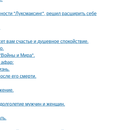
ности "Луксмаксинг", решил расширить себе
.
ет вам счастье и душевное спокойствие.
о.
"Войны и Мира".
 афар:
изнь.
осле его смерти.
жение.
 долголетие мужчин и женщин.
ть.