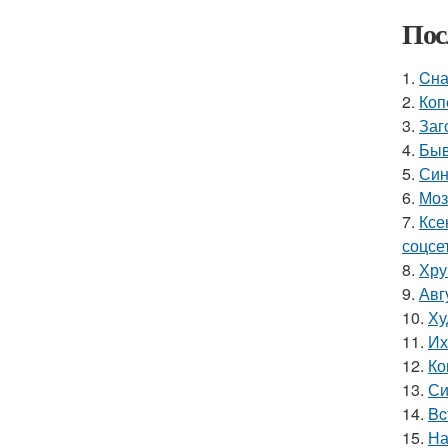
Пос
1.
Cна
2.
Коп
3.
Заг
4.
Быв
5.
Син
6.
Моз
7.
Ксе
соцсе
8.
Хру
9.
Авг
10.
Ху
11.
Их
12.
Ко
13.
Си
14.
Bc
15.
На