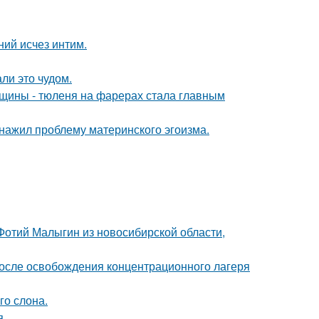
ний исчез интим.
ли это чудом.
щины - тюленя на фарерах стала главным
бнажил проблему материнского эгоизма.
 Фотий Малыгин из новосибирской области,
осле освобождения концентрационного лагеря
го слона.
я.