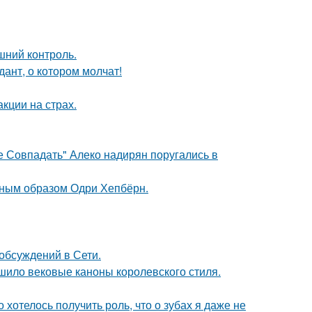
шний контроль.
ант, о котором молчат!
кции на страх.
е Совпадать" Алеко надирян поругались в
ечным образом Одри Хепбёрн.
обсуждений в Сети.
шило вековые каноны королевского стиля.
о хотелось получить роль, что о зубах я даже не