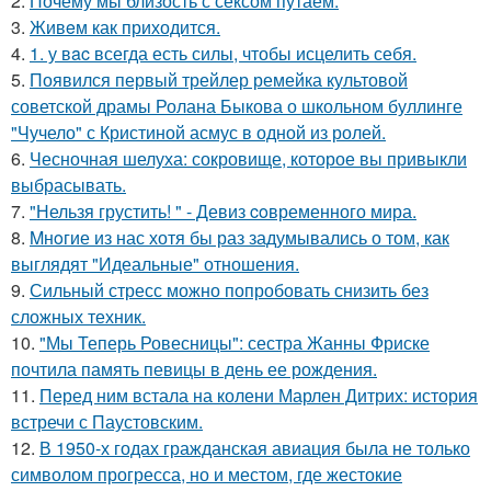
2.
Почему мы близость с сексом путаем.
3.
Живeм как приходится.
4.
1. у вac всегда есть силы, чтобы исцелить себя.
5.
Появился первый трейлер ремейка культовой
советской драмы Ролана Быкова о школьном буллинге
"Чучело" с Кристиной асмус в одной из ролей.
6.
Чесночная шелуха: сокровище, которое вы привыкли
выбрасывать.
7.
"Нельзя грустить! " - Девиз coвременного мира.
8.
Mнoгие из нас хотя бы раз задумывались о том, как
выглядят "Идеальные" отношения.
9.
Сильный стресс можно попробовать снизить без
сложных техник.
10.
"Мы Теперь Ровесницы": сестра Жанны Фриске
почтила память певицы в день ее рождения.
11.
Перед ним встала на колени Марлен Дитрих: история
встречи с Паустовским.
12.
В 1950-х годах гражданская авиация была не только
символом прогресса, но и местом, где жестокие