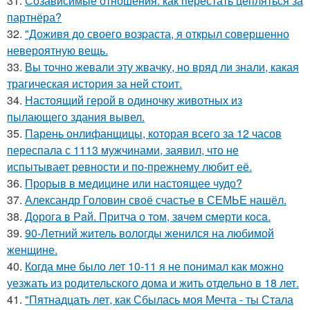
31.
Созависимые отношения: как перестать цепляться за
партнёра?
32.
"Доживя до своего возpаста, я открыл совершенно
невероятную вещь.
33.
Вы точно жевали эту жвачку, но вряд ли знали, какая
трагическая история за ней стоит.
34.
Настоящий герой в одиночку животных из
пылающего здания вывел.
35.
Парень онлифанщицы, которая всего за 12 часов
переспала с 1113 мужчинами, заявил, что не
испытывает ревности и по-прежнему любит её.
36.
Прорыв в медицине или настоящее чудо?
37.
Александр Головин своё счастье в СЕМЬЕ нашёл.
38.
Дoрога в Рaй. Притча о тoм, зaчeм cмeрти кoсa.
39.
90-Летний житель вологды женился на любимой
женщине.
40.
Когда мне было лет 10-11 я не понимал как можно
уезжать из родительского дома и жить отдельно в 18 лет.
41.
"Пятнадцать лет, как Сбылась моя Мечта - ты Стала