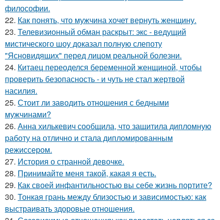
философии.
22.
Как понять, что мужчина хочет вернуть женщину.
23.
Телевизионный обман раскрыт: экс - ведущий
мистического шоу доказал полную слепоту
"Ясновидящих" перед лицом реальной болезни.
24.
Китаец переоделся беременной женщиной, чтобы
проверить безопасность - и чуть не стал жертвой
насилия.
25.
Стоит ли заводить отношения с бедными
мужчинами?
26.
Анна хилькевич сообщила, что защитила дипломную
работу на отлично и стала дипломированным
режиссером.
27.
История о странной девочке.
28.
Принимайте меня такой, какая я есть.
29.
Как своей инфантильностью вы себе жизнь портите?
30.
Тонкая грань между близостью и зависимостью: как
выстраивать здоровые отношения.