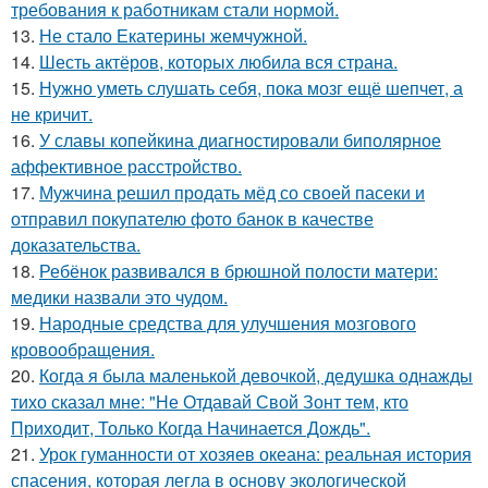
требования к работникам стали нормой.
13.
Не стало Екатерины жемчужной.
14.
Шесть актёров, которых любила вся страна.
15.
Нужно уметь слушать себя, пока мозг ещё шепчет, а
не кричит.
16.
У славы копейкина диагностировали биполярное
аффективное расстройство.
17.
Мужчина решил продать мёд со своей пасеки и
отправил покупателю фото банок в качестве
доказательства.
18.
Ребёнок развивался в брюшной полости матери:
медики назвали это чудом.
19.
Народные средства для улучшения мозгового
кровообращения.
20.
Когда я была маленькой девочкой, дедушка однажды
тихо сказал мне: "Не Отдавай Свой Зонт тем, кто
Приходит, Только Когда Начинается Дождь".
21.
Урок гуманности от хозяев океана: реальная история
спасения, которая легла в основу экологической