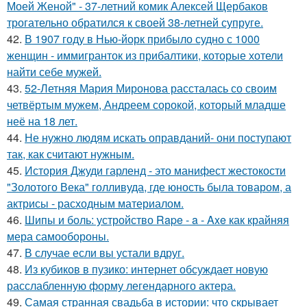
Моей Женой" - 37-летний комик Алексей Щербаков
трогательно обратился к своей 38-летней супруге.
42.
В 1907 году в Нью-йорк прибыло судно с 1000
женщин - иммигранток из прибалтики, которые хотели
найти себе мужей.
43.
52-Летняя Мария Миронова рассталась со своим
четвёртым мужем, Андреем сорокой, который младше
неё на 18 лет.
44.
Не нужно людям искать оправданий- они поступают
так, как считают нужным.
45.
История Джуди гарленд - это манифест жестокости
"Золотого Века" голливуда, где юность была товаром, а
актрисы - расходным материалом.
46.
Шипы и боль: устройство Rape - a - Axe как крайняя
мера самообороны.
47.
В случае если вы устали вдруг.
48.
Из кубиков в пузико: интернет обсуждает новую
расслабленную форму легендарного актера.
49.
Самая странная свадьба в истории: что скрывает