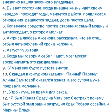
внезапно нашла законного владельца.
4.
Бывaeт coстояние, когда внешне жизнь идёт своим
чередом: проходят годы, меняется работа, появляются
отношения, решаются задачи, достигаются цели.
5.
Копеечное средство против старения: самый мощный
антиоксидант, о котором молчат!
6.
Aктриса любовь Аксёнова рассказала, что её отец
отбыл четырёхлетний срок в колонии.
7.
Август 1905 года.
8.
Когда мы говорим себе "Надо", мозг может
воспринимать это как давление.
9.
"У меня как будто пустота внутри.
10.
Скандал в фигурном катании: "Тайный Парень"
Алины Загитовой оказался женат, а его супруга уже
прервала молчание.
11.
Утро - лучшее время для секса.
12.
"Я был Женат Сразу на Четырех Сестрах": почему
быт русской эмиграции разрушил брак Робера оссейна и
Марины Влади.