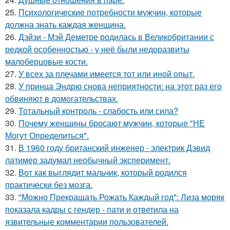
25.
Психологические потребности мужчин, которые
должна знать каждая женщина.
26.
Дэйзи - Мэй Деметре родилась в Великобритании с
редкой особенностью - у неё были недоразвиты
малоберцовые кости.
27.
У всех за плечами имеется тот или иной опыт.
28.
У принца Эндрю снова неприятности: на этот раз его
обвиняют в домогательствах.
29.
Тотальный контроль - слабость или сила?
30.
Почему женщины бросают мужчин, которые "НЕ
Могут Определиться".
31.
В 1960 году британский инженер - электрик Дэвид
латимер задумал необычный эксперимент.
32.
Вот как выглядит мальчик, который родился
практически без мозга.
33.
"Можно Прекращать Рожать Каждый год": Лиза моряк
показала кадры с гендер - пати и ответила на
язвительные комментарии пользователей.