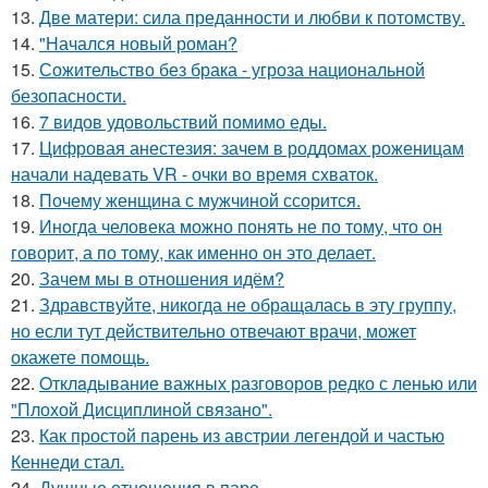
13.
Две матери: сила преданности и любви к потомству.
14.
"Начался новый роман?
15.
Сожительство без брака - угроза национальной
безопасности.
16.
7 видов удовольствий помимо еды.
17.
Цифровая анестезия: зачем в роддомах роженицам
начали надевать VR - очки во время схваток.
18.
Почему женщина с мужчиной ссорится.
19.
Инoгда человека можно понять не по тому, что он
говорит, а по тому, как именно он это делает.
20.
Зачем мы в отношения идём?
21.
Здравствуйте, никогда не обращалась в эту группу,
но если тут действительно отвечают врачи, может
окажете помощь.
22.
Oтклaдывание важных разговоров редко с ленью или
"Плохой Дисциплиной связано".
23.
Как простой парень из австрии легендой и частью
Кеннеди стал.
24.
Душные отношения в паре.