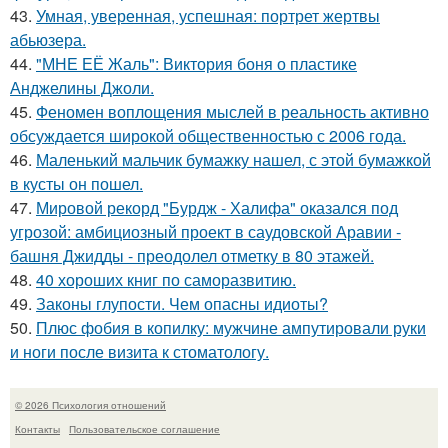
43.
Умная, уверенная, успешная: портрет жертвы
абьюзера.
44.
"МНЕ ЕЁ Жаль": Виктория боня о пластике
Анджелины Джоли.
45.
Феномен воплощения мыслей в реальность активно
обсуждается широкой общественностью с 2006 года.
46.
Маленький мальчик бумажку нашел, с этой бумажкой
в кусты он пошел.
47.
Мировой рекорд "Бурдж - Халифа" оказался под
угрозой: амбициозный проект в саудовской Аравии -
башня Джидды - преодолел отметку в 80 этажей.
48.
40 хороших книг по саморазвитию.
49.
Законы глупости. Чем опасны идиоты?
50.
Плюс фобия в копилку: мужчине ампутировали руки
и ноги после визита к стоматологу.
© 2026 Психология отношений
Контакты
Пользовательское соглашение