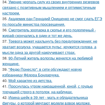
34.
Умение черпать силу из своих внутренних резервов
связано с позитивным мышлением и оптимистичным
настроем.
35.
Академик ран Геннадий Онищенко не смог сдать ЕГЭ
по просьбе министра просвещения.
36.
Смотритель зоопарка в скопье и его подопечный -
жираф скончались в один и тот же день.
37.
Тревога может нахлынуть без предупреждения: не
хватает воздуха, учащается пульс, кружится голова, а
мысли одна за другой накручивают страх.
38.
90-Летний житель вологды женился на любимой
женщине.
39.
"Федю Понесло": в сети обсуждают новую
избранницу Фёдора Бондарчука.
40.
Мой характер из детства.
41.
Проснулась утром накрашенной, юной, с грудью
торчащей строго в потолок, на каблуках.
42.
Ирина шейк в 39 лет - мать и обладательница
фигуры, о которой мечтают модели вдвое моложе.