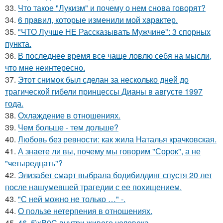
33.
Что такое "Лукизм" и почему о нем снова говорят?
34.
6 прaвил, которые изменили мой хaрaктер.
35.
"ЧТО Лучше НЕ Рассказывать Мужчине": 3 спорных
пункта.
36.
В последнее время все чаще ловлю себя на мысли,
что мне неинтересно.
37.
Этот снимок был сделан за несколько дней до
трагической гибели принцессы Дианы в августе 1997
года.
38.
Охлаждение в отношениях.
39.
Чем больше - тем дольше?
40.
Любовь без ревности: как жила Наталья крачковская.
41.
А знаете ли вы, почему мы говорим "Сорок", а не
"четыредцать"?
42.
Элизабет смарт выбрала бодибилдинг спустя 20 лет
после нашумевшей трагедии с ее похищением.
43.
"С ней можно не только …" -.
44.
О пользе нетерпения в отношениях.
45.
46, 5\xB0C внутри живого человека.