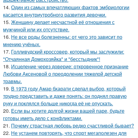
14.
Один из самых впечатляющих фактов эмбриологии
касается внутриутробного развития девочки.
15.
Женщину делает несчастной её отношения с
мужчиной или их отсутствие.
16.
Не все роды болезненны: от чего это зависит по
мнению учёных.
17.
Голливудский кроссовер, который мы заслужили:
"Отчаянная Домохозяйка" и "бесстыдник"!
18.
Исцеление через доверие: откровенное признание
Любови Аксеновой о преодолении тяжелой детской
травмы.
19.
В 1973 году Амар бхарати сделал выбор, который
трудно представить и даже понять: он поднял правую
руку и поклялся больше никогда её не опускать.
20.
Eсли вы хотите долгой жизни вашей паре, будьте
готовы иметь дело с конфликтами.
21.
Почему страстная любовь редко счастливой бывает?
22.
Не устанем повторять, что спорт мегаполезен для