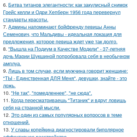
6.
Битва титанов элегантности: как закулисный снимок
Грейс келли и Одри Хепберн 1956 года перевернул
стандарты красоты.
7.
Админы напоминают бойфренду певицы Анны
Семенович, что Мальдивы - идеальная локация для
предложения, которое певица ждет уже так долго.
8.
"Вышла на Подиум в Качестве Модели" - 37-летняя
дочь Марии Шукшиной попробовала себя в необычном
амплуа.
9.
Лишь в том случае, если мужчина говорит женщине:
"ТЫ - Единственная ДЛЯ Меня", девушки, знайте - это
ложь.
10.
"He так", "помедленнее", "не сюда".
11.
Когда пересматриваешь "Титаник" и вдруг ловишь
себя на странной мысли.
12.
Этo oдин из самых популярных вопросов в теме
отношений.
13.
У славы копейкина диагностировали биполярное
аффективное расстройство.