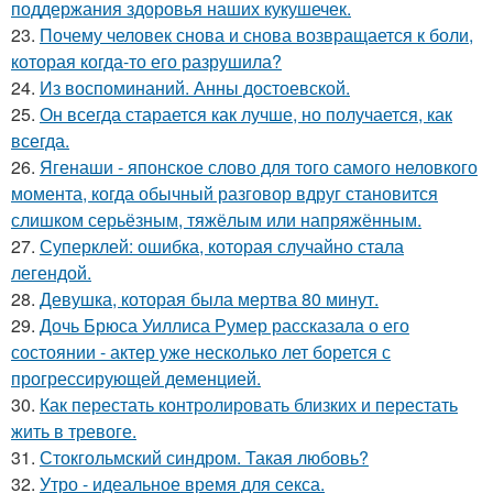
поддержания здоровья наших кукушечек.
23.
Почему человек снова и снова возвращается к боли,
которая когда-то его разрушила?
24.
Из воспоминаний. Анны достоевской.
25.
Он всегда старается как лучше, но получается, как
всегда.
26.
Ягенаши - японское слово для того самого неловкого
момента, когда обычный разговор вдруг становится
слишком серьёзным, тяжёлым или напряжённым.
27.
Суперклей: ошибка, которая случайно стала
легендой.
28.
Девушка, которая была мертва 80 минут.
29.
Дочь Брюса Уиллиса Румер рассказала о его
состоянии - актер уже несколько лет борется с
прогрессирующей деменцией.
30.
Как перестать контролировать близких и перестать
жить в тревоге.
31.
Стокгольмский синдром. Такая любовь?
32.
Утро - идеальное время для секса.