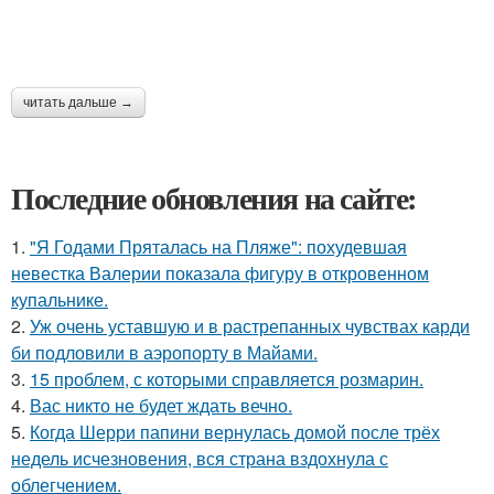
читать дальше →
Последние обновления на сайте:
1.
"Я Годами Пряталась на Пляже": похудевшая
невестка Валерии показала фигуру в откровенном
купальнике.
2.
Уж очень уставшую и в растрепанных чувствах карди
би подловили в аэропорту в Майами.
3.
15 проблем, с которыми справляется розмарин.
4.
Вас никто не будет ждать вечно.
5.
Когда Шерри папини вернулась домой после трёх
недель исчезновения, вся страна вздохнула с
облегчением.