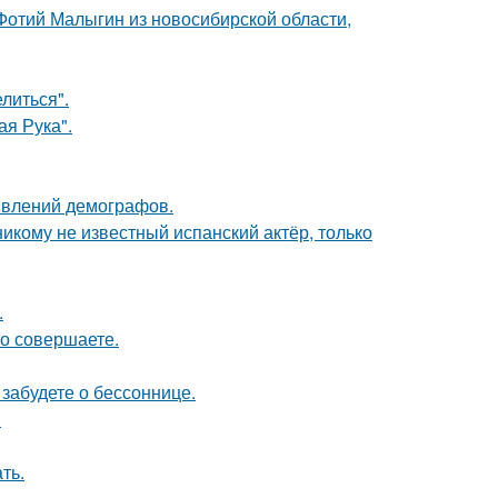
 Фотий Малыгин из новосибирской области,
литься".
я Рука".
явлений демографов.
никому не известный испанский актёр, только
.
но совершаете.
забудете о бессоннице.
.
ть.