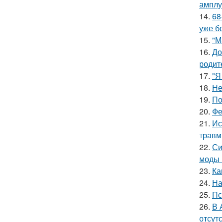
амплу
14.
68
уже б
15.
"М
16.
До
родит
17.
"Я
18.
Не
19.
По
20.
Фе
21.
Ис
травм
22.
Си
моды 
23.
Ка
24.
На
25.
Пс
26.
В 
отсут