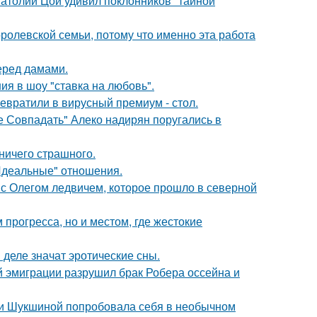
Анатолий Цой удивил поклонников "тайной
ролевской семьи, потому что именно эта работа
еред дамами.
ия в шоу "ставка на любовь".
евратили в вирусный премиум - стол.
е Совпадать" Алеко надирян поругались в
 ничего страшного.
"Идеальные" отношения.
с Олегом ледвичем, которое прошло в северной
 прогресса, но и местом, где жестокие
 деле значат эротические сны.
й эмиграции разрушил брак Робера оссейна и
ии Шукшиной попробовала себя в необычном