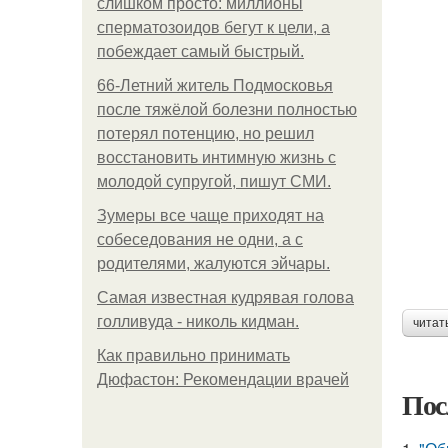
слишком просто: миллионы
сперматозоидов бегут к цели, а
побеждает самый быстрый.
66-Летний житель Подмосковья
после тяжёлой болезни полностью
потерял потенцию, но решил
восстановить интимную жизнь с
молодой супругой, пишут СМИ.
Зумеры все чаще приходят на
собеседования не одни, а с
родителями, жалуются эйчары.
Самая известная кудрявая голова
голливуда - николь кидман.
читат
Как правильно принимать
Дюфастон: Рекомендации врачей
Пос