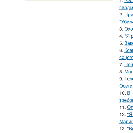
1.
"Об
свадь
2.
При
"Убил
3.
Охо
4.
"Я 
5.
Зак
6.
Ксе
соцсе
7.
Поч
8.
Mнo
9.
Тел
Осети
10.
В 
требо
11.
От
12.
"Я
Марин
13.
"В