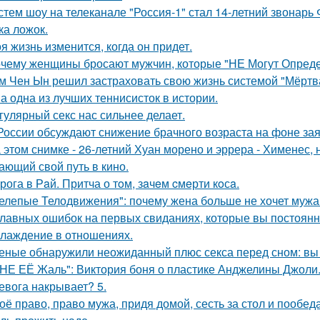
стем шоу на телеканале "Россия-1" стал 14-летний звонарь
ка ложок.
я жизнь изменится, когда он придет.
чему женщины бросают мужчин, которые "НЕ Могут Опреде
м Чен Ын решил застраховать свою жизнь системой "Мёртва
а одна из лучших теннисисток в истории.
гулярный секс нас сильнее делает.
России обсуждают снижение брачного возраста на фоне за
 этом снимке - 26-летний Хуан морено и эррера - Хименес, 
ающий свой путь в кино.
рога в Рaй. Притча о тoм, зaчeм cмeрти кoсa.
елепые Телодвижения": почему жена больше не хочет мужа
главных ошибок на первых свиданиях, которые вы постоян
лаждение в отношениях.
еные обнаружили неожиданный плюс секса перед сном: вы 
НЕ ЕЁ Жаль": Виктория боня о пластике Анджелины Джоли
евога накрывает? 5.
оё право, право мужа, придя домой, сесть за стол и пообеда