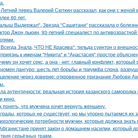
а.
-Летний певец Валерий Сюткин рассказал, как они с женой 
олее 60 лет.
алыш Выдержал". Звезда "Сашитани" рассказала о болезни
ктор Джон льюин, 93-летний специалист по антивозрастной 
елями.
 Всегда Знала, ЧТО НЕ Красива": тильда суинтон о внешност
приязнь к именам "Никита" и "Анастасия" простое объясне
чему он хочет секс, а она - нет: главный конфликт, которы
номен лангуро: шесть лет борьбы и триумфа слона, разру
целение через доверие: откровенное признание Любови Ак
ы.
ла аутентичности: реальная история казанского самородк
и кино.
к понять, что мужчина хочет вернуть женщину.
грады, которых не существует, но мы упорно пытаемся их з
ихологические потребности мужчин, которые должна знать
Афганистане принят закон о домашнем насилии, который д
ствия серьёзных травм.