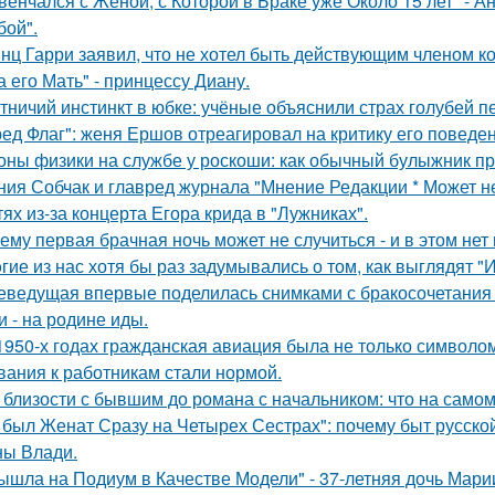
венчался с Женой, с Которой в Браке уже Около 15 лет" - 
бой".
нц Гарри заявил, что не хотел быть действующим членом ко
а его Мать" - принцессу Диану.
тничий инстинкт в юбке: учёные объяснили страх голубей п
ред Флаг": женя Ершов отреагировал на критику его поведен
оны физики на службе у роскоши: как обычный булыжник пр
ния Собчак и главред журнала "Мнение Редакции * Может н
тях из-за концерта Егора крида в "Лужниках".
ему первая брачная ночь может не случиться - и в этом нет
гие из нас хотя бы раз задумывались о том, как выглядят 
еведущая впервые поделилась снимками с бракосочетания 
и - на родине иды.
1950-х годах гражданская авиация была не только символом
вания к работникам стали нормой.
 близости с бывшим до романа с начальником: что на самом
 был Женат Сразу на Четырех Сестрах": почему быт русско
ы Влади.
ышла на Подиум в Качестве Модели" - 37-летняя дочь Мар