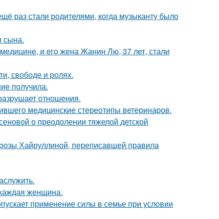
ещё раз стали родителями, когда музыканту было
 сына.
медицине, и его жена Жанин Лю, 37 лет, стали
и, свободе и ролях.
ние получила.
й разрушает отношения.
шившего медицинские стереотипы ветеринаров.
сеновой о преодолении тяжелой детской
а розы Хайруллиной, переписавшей правила
аслужить.
 каждая женщина.
опускает применение силы в семье при условии