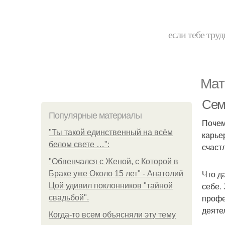
если тебе труд
Мат
Сем
Популярные материалы
Почем
"Ты такой единственный на всём
карье
белом свете …":
счаст
"Обвенчался с Женой, с Которой в
Что д
Браке уже Около 15 лет" - Анатолий
себе.
Цой удивил поклонников "тайной
профе
свадьбой".
деяте
Когда-то всем объясняли эту тему