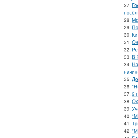
27.
Го
посёл
28.
Мо
29.
По
30.
Ки
31.
Он
32.
Ре
33.
В 
34.
На
начин
35.
Дo
36.
"Н
37.
9 
38.
Ох
39.
Уч
40.
"М
41.
Тр
42.
"М