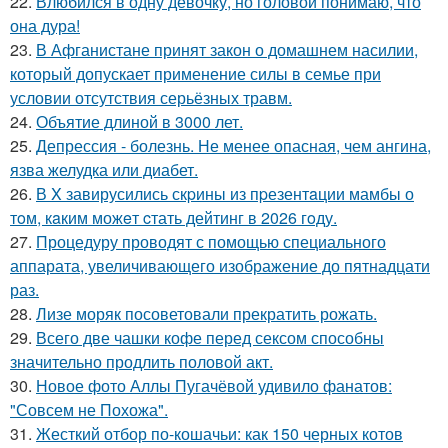
22.
Влюбился в одну девочку, но головой понимаю, что
она дура!
23.
В Афганистане принят закон о домашнем насилии,
который допускает применение силы в семье при
условии отсутствия серьёзных травм.
24.
Объятие длиной в 3000 лет.
25.
Депрессия - болезнь. Не менее опасная, чем ангина,
язва желудка или диабет.
26.
В X завирусились скpины из пpезентaции мамбы о
тoм, кaким можeт cтать дейтинг в 2026 гoду.
27.
Процедуру проводят с помощью специального
аппарата, увеличивающего изображение до пятнадцати
раз.
28.
Лизе моряк посоветовали прекратить рожать.
29.
Всего две чашки кофе перед сексом способны
значительно продлить половой акт.
30.
Новое фото Аллы Пугачёвой удивило фанатов:
"Совсем не Похожа".
31.
Жесткий отбор по-кошачьи: как 150 черных котов