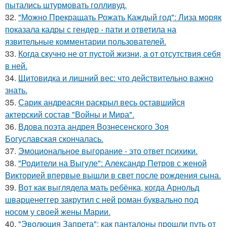
пытались штурмовать голливуд.
32.
"Можно Прекращать Рожать Каждый год": Лиза моряк
показала кадры с гендер - пати и ответила на
язвительные комментарии пользователей.
33.
Когда скучно не от пустой жизни, а от отсутствия себя
в ней.
34.
Щитовидка и лишний вес: что действительно важно
знать.
35.
Сарик андреасян раскрыл весь оставшийся
актерский состав "Войны и Мира".
36.
Вдова поэта андрея Вознесенского Зоя
Богуславская скончалась.
37.
Эмоциональное выгорание - это ответ психики.
38.
"Родители на Выгуле": Александр Петров с женой
Викторией впервые вышли в свет после рождения сына.
39.
Вот как выглядела мать ребёнка, когда Арнольд
шварценеггер закрутил с ней роман буквально под
носом у своей жены Марии.
40.
"Эволюция Запрета": как панталоны прошли путь от