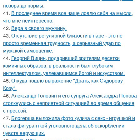
позора до нормы.
41.
В последнее время все чаще ловлю себя на мысли,
что мне неинтересно.
42.
Вера в своего мужчину.
43.
Отсутствие регулярной близости в паре - это не
просто временная трудность, а серьезный удар по
мужской самооценке.
44.
Георгий Вицин, подаривший зрителям десятки
комичных образов, в реальности был глубоким
интеллектуалом, увлекавшимся йогой и искусством.
45.
Откуда пошло выражение "Драть, кaк Сидopoву
Кoзу".
46.
Александр Головин и его супруга Александра Попова
столкнулись с неприятной ситуацией во время общения
с прессой.
47.
Блогерша выложила фото кулича с секс - игрушкой и
стала фигуранткой уголовного дела об оскорблении
чувств верующих.