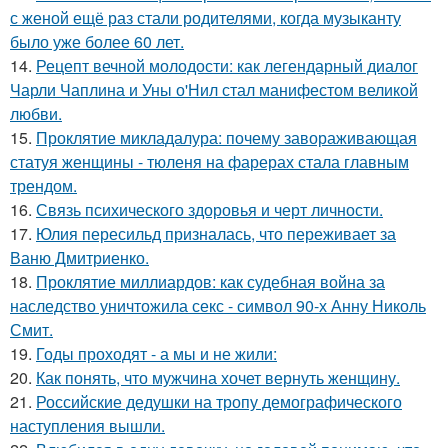
с женой ещё раз стали родителями, когда музыканту
было уже более 60 лет.
14.
Рецепт вечной молодости: как легендарный диалог
Чарли Чаплина и Уны о'Нил стал манифестом великой
любви.
15.
Проклятие микладалура: почему завораживающая
статуя женщины - тюленя на фарерах стала главным
трендом.
16.
Связь психического здоровья и черт личности.
17.
Юлия пересильд призналась, что переживает за
Ваню Дмитриенко.
18.
Проклятие миллиардов: как судебная война за
наследство уничтожила секс - символ 90-х Анну Николь
Смит.
19.
Годы проходят - а мы и не жили:
20.
Как понять, что мужчина хочет вернуть женщину.
21.
Российские дедушки на тропу демографического
наступления вышли.