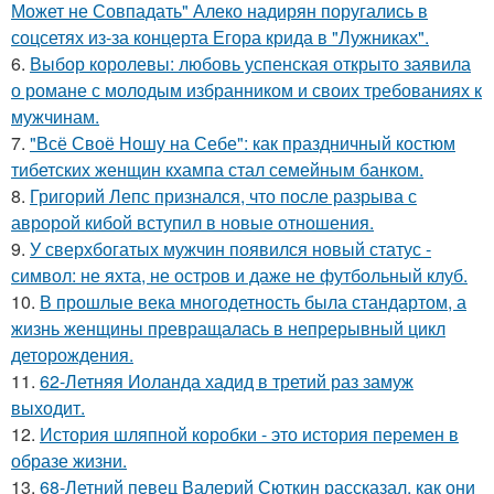
Может не Совпадать" Алеко надирян поругались в
соцсетях из-за концерта Егора крида в "Лужниках".
6.
Выбор королевы: любовь успенская открыто заявила
о романе с молодым избранником и своих требованиях к
мужчинам.
7.
"Всё Своё Ношу на Себе": как праздничный костюм
тибетских женщин кхампа стал семейным банком.
8.
Григорий Лепс признался, что после разрыва с
авророй кибой вступил в новые отношения.
9.
У сверхбогатых мужчин появился новый статус -
символ: не яхта, не остров и даже не футбольный клуб.
10.
В прошлые века многодетность была стандартом, а
жизнь женщины превращалась в непрерывный цикл
деторождения.
11.
62-Летняя Иоланда хадид в третий раз замуж
выходит.
12.
История шляпной коробки - это история перемен в
образе жизни.
13.
68-Летний певец Валерий Сюткин рассказал, как они