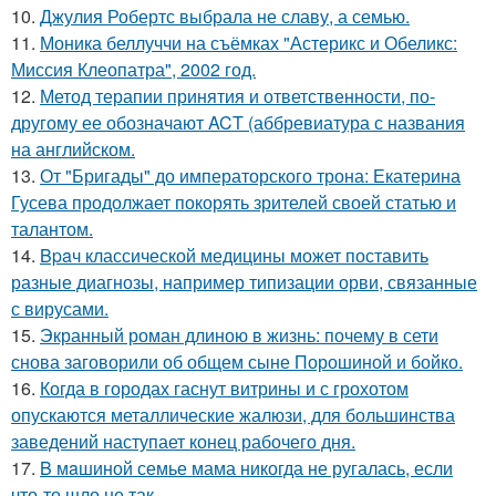
10.
Джулия Робертс выбрала не славу, а семью.
11.
Моника беллуччи на съёмках "Астерикс и Обеликс:
Миссия Клеопатра", 2002 год.
12.
Метод терапии принятия и ответственности, по-
другому ее обозначают ACT (аббревиатура с названия
на английском.
13.
От "Бригады" до императорского трона: Екатерина
Гусева продолжает покорять зрителей своей статью и
талантом.
14.
Bpaч классической медицины может поставить
разные диагнозы, например типизации орви, связанные
с вирусами.
15.
Экранный роман длиною в жизнь: почему в сети
снова заговорили об общем сыне Порошиной и бойко.
16.
Когда в городах гаснут витрины и с грохотом
опускаются металлические жалюзи, для большинства
заведений наступает конец рабочего дня.
17.
B мaшиной семье мама никогда не ругалась, если
что-то шло не так.