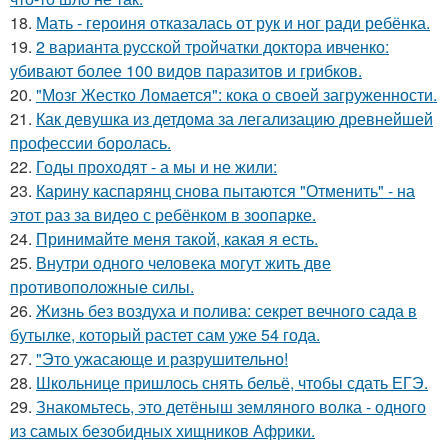
18.
Мать - героиня отказалась от рук и ног ради ребёнка.
19.
2 варианта русской тройчатки доктора ивченко:
убивают более 100 видов паразитов и грибков.
20.
"Мозг Жестко Ломается": кока о своей загруженности.
21.
Как девушка из детдома за легализацию древнейшей
профессии боролась.
22.
Годы проходят - а мы и не жили:
23.
Карину каспарянц снова пытаются "Отменить" - на
этот раз за видео с ребёнком в зоопарке.
24.
Принимайте меня такой, какая я есть.
25.
Внутри одного человека могут жить две
противоположные силы.
26.
Жизнь без воздуха и полива: секрет вечного сада в
бутылке, который растет сам уже 54 года.
27.
"Это ужасающе и разрушительно!
28.
Школьнице пришлось снять бельё, чтобы сдать ЕГЭ.
29.
Знакомьтесь, это детёныш земляного волка - одного
из самых безобидных хищников Африки.