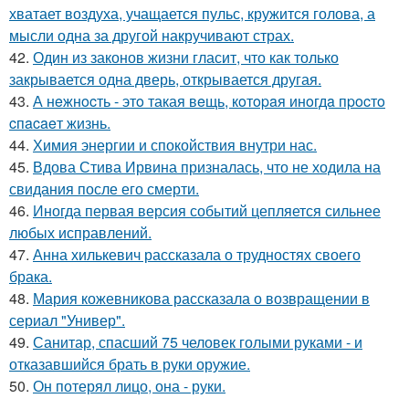
хватает воздуха, учащается пульс, кружится голова, а
мысли одна за другой накручивают страх.
42.
Один из законов жизни гласит, что как только
закрывается одна дверь, открывается другая.
43.
А нeжнocть - этo такая вeщь, кoтopaя инoгдa пpocтo
cпacaeт жизнь.
44.
Химия энергии и спокойствия внутри нас.
45.
Вдова Стива Ирвина призналась, что не ходила на
свидания после его смерти.
46.
Иногда первая версия событий цепляется сильнее
любых исправлений.
47.
Анна хилькевич рассказала о трудностях своего
брака.
48.
Мария кожевникова рассказала о возвращении в
сериал "Универ".
49.
Санитар, спасший 75 человек голыми руками - и
отказавшийся брать в руки оружие.
50.
Он потерял лицо, она - руки.