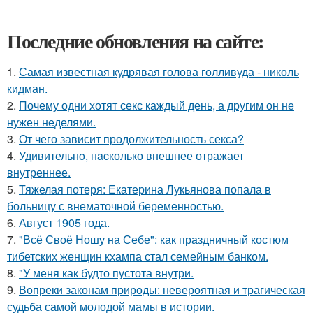
Последние обновления на сайте:
1.
Самая известная кудрявая голова голливуда - николь
кидман.
2.
Почему одни хотят секс каждый день, а другим он не
нужен неделями.
3.
От чего зависит продолжительность секса?
4.
Удивительнo, нacколько внешнее отражает
внутреннее.
5.
Тяжелая потеря: Екатерина Лукьянова попала в
больницу с внематочной беременностью.
6.
Август 1905 года.
7.
"Всё Своё Ношу на Себе": как праздничный костюм
тибетских женщин кхампа стал семейным банком.
8.
"У меня как будто пустота внутри.
9.
Вопреки законам природы: невероятная и трагическая
судьба самой молодой мамы в истории.