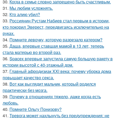
30.
Когда в семье словно запрещено быть счастливым.
31.
Мы любим усложнять.
32.
Кто алию убил?
33.
Россиянин Рустам Набиев стал первым в истории,
кто покорил Эверест, передвигаясь исключительно на
руках.
34.
Помните девочку, которую разрезало катером?
35.
Даша, впервые ставшая мамой в 13 лет, теперь
стала матерью во второй раз.
36.
Spacex впервые запустила самую большую ракету в
истории высотой с 40-этажный дом.
37.
Главный афродизиак XXI века: почему уборка дома
повышает качество секса.
38.
Вот как выглядит мальчик, который родился
практически без мозга.
39.
Почему в отношениях тяжело, даже когда есть
любовь.
40.
Помните Ольгу Понизову?
41.
Тревога может нахлынуть без предупреждения: не