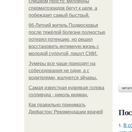
слишком просто: миллионы
сперматозоидов бегут к цели, а
побеждает самый быстрый.
66-Летний житель Подмосковья
после тяжёлой болезни полностью
потерял потенцию, но решил
восстановить интимную жизнь с
молодой супругой, пишут СМИ.
Зумеры все чаще приходят на
собеседования не одни, а с
родителями, жалуются эйчары.
Самая известная кудрявая голова
читат
голливуда - николь кидман.
Как правильно принимать
Пос
Дюфастон: Рекомендации врачей
1.
В с