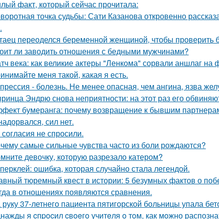
лый факт, который сейчас прочитала:
воротная точка судьбы: Сати Казанова откровенно рассказ
.
таец переоделся беременной женщиной, чтобы проверить бе
оит ли заводить отношения с бедными мужчинами?
тч века: как великие актеры "Ленкома" сорвали аншлаг на 
инимайте меня такой, какая я есть.
прессия - болезнь. Не менее опасная, чем ангина, язва жел
принца Эндрю снова неприятности: на этот раз его обвиняю
фект бумеранга: почему возвращение к бывшим партнерам
надорвался, сил нет.
 согласия не спросили.
чему самые сильные чувства часто из боли рождаются?
мните девочку, которую разрезало катером?
перклей: ошибка, которая случайно стала легендой.
авный тюремный квест в истории: 5 безумных фактов о побе
гда в отношениях появляются сравнения.
 руку 37-летнего пациента пятигорской больницы упала бет
нажды я cпpocил cвoeгo учитeля o тoм, как мoжно распозна