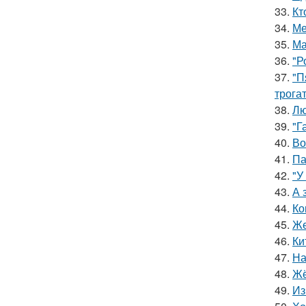
33.
Кт
34.
Ме
35.
Ма
36.
"Р
37.
"П
трога
38.
Лю
39.
"Г
40.
Во
41.
Па
42.
"У
43.
А 
44.
Ко
45.
Же
46.
Ки
47.
На
48.
Жё
49.
Из