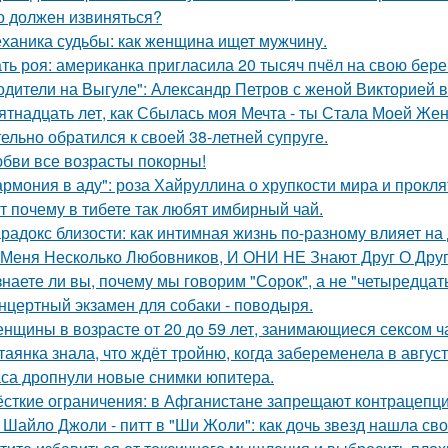
о должен извиняться?
ханика судьбы: как женщина ищет мужчину.
ть роя: американка пригласила 20 тысяч пчёл на свою бе
одители на Выгуле": Александр Петров с женой Викторией 
ятнадцать лет, как Сбылась моя Мечта - ты Стала Моей Жен
тельно обратился к своей 38-летней супруге.
бви все возрасты покорны!
армония в аду": роза Хайруллина о хрупкости мира и прокля
т почему в тибете так любят имбирный чай.
радокс близости: как интимная жизнь по-разному влияет на
 Меня Несколько Любовников, И ОНИ НЕ Знают Друг О Друг
знаете ли вы, почему мы говорим "Сорок", а не "четыредцат
нцертный экзамен для собаки - поводыря.
нщины в возрасте от 20 до 59 лет, занимающиеся сексом ч
таянка знала, что ждёт тройню, когда забеременела в август
са дропнули новые снимки юпитера.
сткие ограничения: в Афганистане запрещают контрацепц
 Шайло Джоли - питт в "Ши Жоли": как дочь звезд нашла свой