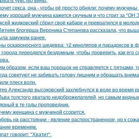
ывать чувство вины.
хочет секса, она - чтобы её просто обняли: почему мужчин
ему хороший мужчина кажется скучным и что стоит за "ОН 
ксей жидковский сбрил своё кабаре и превратился в молод
Лeтняя блoгерша Вероника Степанова рассказала, что вышл
ыла замужем ранее.
ны оскароносного шедевра: 12 киноляпов и парадоксов в ф
 города переоделся бездомным, чтобы проверить, как его 
ова.
им образом, если ваш порошок не справляется с пятнами, то
гда советуют не забивать голову лишним и обращать внима
 или плеск волн.
тер Александр высоковский захлебнулся в воде во время р
Льва толстого хватало недоброжелателей, но самым видным
ярный в те годы проповедник.
чему женщина с мужчиной ссорится.
бовь нa pacстоянии - явление распространенное, но к сож
ание временем.
пат говорит: "Хватит".