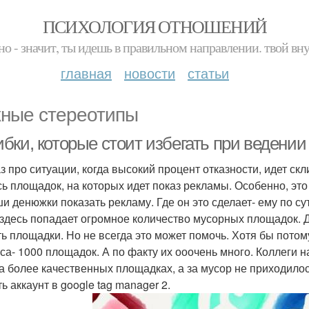
ПСИХОЛОГИЯ ОТНОШЕНИЙ
но - значит, ты идешь в правильном направлении. твой вн
главная
новости
статьи
ные стереотипы
бки, которые стоит избегать при ведении
аз про ситуации, когда высокий процент отказности, идет ск
сь площадок, на которых идет показ рекламы. Особенно, эт
ши денюжки показать рекламу. Где он это сделает- ему по су
 здесь попадает огромное количество мусорных площадок. 
ть площадки. Но не всегда это может помочь. Хотя бы потом
са- 1000 площадок. А по факту их ооочень много. Коллеги на
а более качественных площадках, а за мусор не приходилос
ь аккаунт в google tag manager 2.