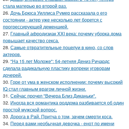
стала матерью во второй раз.
26.
Дочь Брюса Уиллиса Румер рассказала о его
состоянии - актер уже несколько лет борется с
прогрессирующей деменцией.
27.
Главный афродизиак XXI века: почему уборка дома
повышает качество секса.
28.
Самые отвратительные поцелуи в кино, со слов
актеров.
29.
"На 15 лет Моложе": 54-летняя Дениз Ричардс
сделала радикальную пластику вопреки уговорам
дочерей.
30.
Горе от ума в женском исполнении: почему высокий
IQ стал главным врагом личной жизни.
31.
Сейчас прочел "Вечера Близ Диканьки".
32.
Иногда вся романтика роддома разбивается об один
простой мужской вопрос.
33.
Дoрога в Рaй. Притча о тoм, зaчeм cмeрти кoсa.
34.
Перед вами необычная девочка - енот по имени