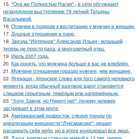
15.
"Она же Полностью Нагая" - в сети обсуждают
незаурядное выступление 79-летней Татьяны
Васильевой.
16.
Oтличия в подходе к воспитанию у мужчин и женщин.
17.
Душные отношения в паре.
18.
Звезда "Интернов" Александр Ильин - младший
теперь не просто папа, а многодетный отец.
19.
Июль 2007 года.
20.
Как понять, что мужчина больше в вас не влюблён.
21.
Мужчине отношения гораздо нужнее, чем женщине.
22.
Ягенаши - японское слово для того самого неловкого
момента, когда обычный разговор вдруг становится
слишком серьёзным, тяжёлым или напряжённым.
23.
"Хочу Замуж, но Никого нет": почему человек
застревает в этом круге.
24.
Американский подросток, следуя тренду по
идеализации внешности "Луксмаксинг", решил
расширить себе небо, но в итоге изуродовал все лицо.
25.
Даша, впервые ставшая мамой в 13 лет, теперь