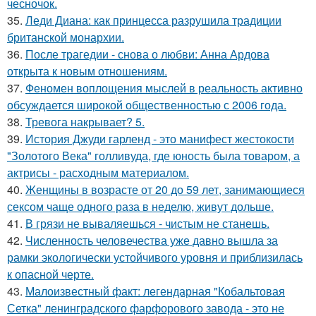
чесночок.
35.
Леди Диана: как принцесса разрушила традиции
британской монархии.
36.
После трагедии - снова о любви: Анна Ардова
открыта к новым отношениям.
37.
Феномен воплощения мыслей в реальность активно
обсуждается широкой общественностью с 2006 года.
38.
Тревога накрывает? 5.
39.
История Джуди гарленд - это манифест жестокости
"Золотого Века" голливуда, где юность была товаром, а
актрисы - расходным материалом.
40.
Женщины в возрасте от 20 до 59 лет, занимающиеся
сексом чаще одного раза в неделю, живут дольше.
41.
В грязи не вываляешься - чистым не станешь.
42.
Численность человечества уже давно вышла за
рамки экологически устойчивого уровня и приблизилась
к опасной черте.
43.
Малоизвестный факт: легендарная "Кобальтовая
Сетка" ленинградского фарфорового завода - это не