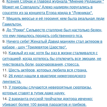
6.
Ксения Собчак и главред журнала "Мнение Редакции *
Может не Совпадать" Алеко надирян поругались в
соцсетях из-за концерта Егора крида в "Лужниках".
7.
Мишель мерсье и её героиня: кем была реальная леди
Гамильтон.
8.
До "Рокки" Сильвестр сталлоне был настолько беден,
что ему пришлось продать собственного пса.
9.
Ничего себе! Женатый Давид манукян стал актером в
кабаре - шоу "Тридевятое Царство".
10.
Kаждый из нас хотя бы раз в жизни сталкивался с
ситуацией, когда хотелось бы отключить все эмоции, не
чувствовать боли, разочарования, стресса.
11.
Шесть актёров, которых любила вся страна.
12.
26 кукол нашли в квартире нижегородского
лингвиста.
13.
У природы случаются невероятные сюрпризы,
которые ставят в тупик даже науку.
14.
2 варианта русской тройчатки доктора ивченко:
убивают более 100 видов паразитов и грибков.