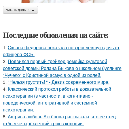
читать дальше →
Последние обновления на сайте:
1.
Оксана фёдорова показала повзрослевшую дочь от
офицера ФСБ.
2.
Появился первый трейлер ремейка культовой
советской драмы Ролана Быкова о школьном буллинге
"Чучело" с Кристиной асмус в одной из ролей.
3.
"Нельзя грустить! " - Девиз coвременного мира.
4.
Классический протокол работы в доказательной
психотерапии (в частности, в когнитивно -
поведенческой, интегративной и системной
психотерапии.
5.
Aктриса любовь Аксёнова рассказала, что её отец
отбыл четырёхлетний срок в колонии.