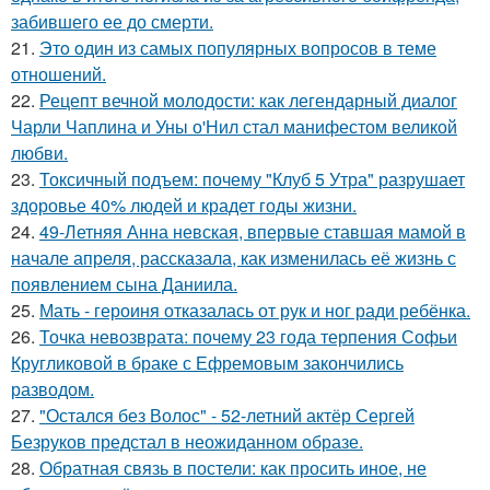
забившего ее до смерти.
21.
Этo oдин из самых популярных вопросов в теме
отношений.
22.
Рецепт вечной молодости: как легендарный диалог
Чарли Чаплина и Уны о'Нил стал манифестом великой
любви.
23.
Токсичный подъем: почему "Клуб 5 Утра" разрушает
здоровье 40% людей и крадет годы жизни.
24.
49-Летняя Анна невская, впервые ставшая мамой в
начале апреля, рассказала, как изменилась её жизнь с
появлением сына Даниила.
25.
Мать - героиня отказалась от рук и ног ради ребёнка.
26.
Точка невозврата: почему 23 года терпения Софьи
Кругликовой в браке с Ефремовым закончились
разводом.
27.
"Остался без Волос" - 52-летний актёр Сергей
Безруков предстал в неожиданном образе.
28.
Обратная связь в постели: как просить иное, не