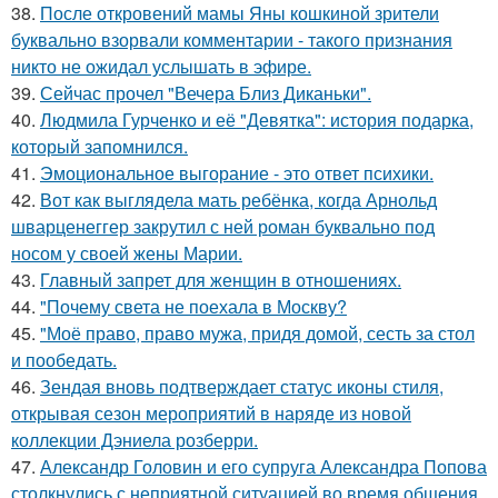
38.
После откровений мамы Яны кошкиной зрители
буквально взорвали комментарии - такого признания
никто не ожидал услышать в эфире.
39.
Сейчас прочел "Вечера Близ Диканьки".
40.
Людмила Гурченко и её "Девятка": история подарка,
который запомнился.
41.
Эмоциональное выгорание - это ответ психики.
42.
Вот как выглядела мать ребёнка, когда Арнольд
шварценеггер закрутил с ней роман буквально под
носом у своей жены Марии.
43.
Главный запрет для женщин в отношениях.
44.
"Почему света не поехала в Москву?
45.
"Моё право, право мужа, придя домой, сесть за стол
и пообедать.
46.
Зендая вновь подтверждает статус иконы стиля,
открывая сезон мероприятий в наряде из новой
коллекции Дэниела розберри.
47.
Александр Головин и его супруга Александра Попова
столкнулись с неприятной ситуацией во время общения