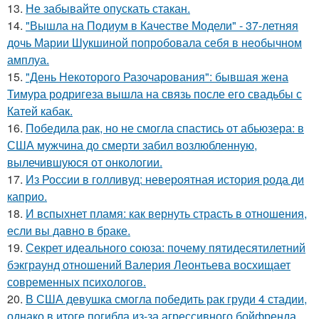
13.
Не забывайте опускать стакан.
14.
"Вышла на Подиум в Качестве Модели" - 37-летняя
дочь Марии Шукшиной попробовала себя в необычном
амплуа.
15.
"День Некоторого Разочарования": бывшая жена
Тимура родригеза вышла на связь после его свадьбы с
Катей кабак.
16.
Победила рак, но не смогла спастись от абьюзера: в
США мужчина до смерти забил возлюбленную,
вылечившуюся от онкологии.
17.
Из России в голливуд: невероятная история рода ди
каприо.
18.
И вспыхнет пламя: как вернуть страсть в отношения,
если вы давно в браке.
19.
Секрет идеального союза: почему пятидесятилетний
бэкграунд отношений Валерия Леонтьева восхищает
современных психологов.
20.
В США девушка смогла победить рак груди 4 стадии,
однако в итоге погибла из-за агрессивного бойфренда,