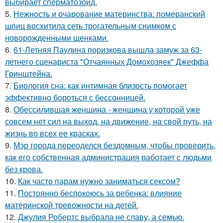
выбирает сперматозоид.
5.
Нежность и очарование материнства: померанский
шпиц восхитила сеть трогательным снимком с
новорожденными щенками.
6.
61-Летняя Паулина поризкова вышла замуж за 63-
летнего сценариста "Отчаянных Домохозяек" Джеффа
Гринштейна.
7.
Биология сна: как интимная близость помогает
эффективно бороться с бессонницей.
8.
Обессилившая женщина - женщина у которой уже
совсем нет сил на выход, на движение, на свой путь, на
жизнь во всех ее красках.
9.
Мэр города переоделся бездомным, чтобы проверить,
как его собственная администрация работает с людьми
без крова.
10.
Как часто парам нужно заниматься сексом?
11.
Постоянно беспокоюсь за ребенка: влияние
материнской тревожности на детей.
12.
Джулия Робертс выбрала не славу, а семью.