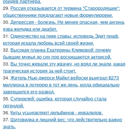
обидев партнёра.
29.
Россия отказывается от термина "Старородящие":
общественники предлагают новые формулировки.
30.
Депрессия - болезнь. Не менее опасная, чем ангина,
язва желудка или диабет.
31.
Одиночество на пике славы: исповедь Эдит пиаф,
которая искала любовь всей своей жизни.
32.
Высокая планка Екатерины Климовой: почему
бывшие мужья до сих пор восхищаются актрисой.
33.
Вы точно жевали эту жвачку, но вряд ли знали, какая
трагическая история за ней стоит.
34.
Житель Нью-джерси Майкл вейрски выиграл $273
миллиона в лотерею в тот же день, когда официально
завершился его развод.
35.
Суперклей: ошибка, которая случайно стала
легендой.
36.
Киты усыновляют дельфинов - инвалидов.
37.
Щитовидка и лишний вес: что действительно важно
знать.