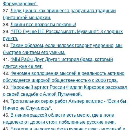
Формулировки".
37.
Леди Диана: как принцесса разрушила традиции
британской монархии.
38.
Любви все возрасты покорны!
39.
"ЧТО Лучше НЕ Рассказывать Мужчине": 3 спорных
пункта.
40.
Таким образом, если человек говорит уверенно, мы
быстрее считаем его умным.
41.
"МЫ Рабы Друг Друга": история брака, который
длится уже 48 лет.
42.
Феномен воплощения мыслей в реальность активно
обсуждается широкой общественностью с 2006 года.
43.
Народный артист России Филипп Киркоров рассказал
о своей свадьбе с Аллой Пугачевой.
44.
Трогательная серия работ Альпер есилтас - "Если бы
Ничего не Случилось".
45.
В ленинградской области есть место, где в поле
недалеко от дороги стоят побеленные русские печи.
46.
Блогерша выложила фото кулича с секс - игрушкой и