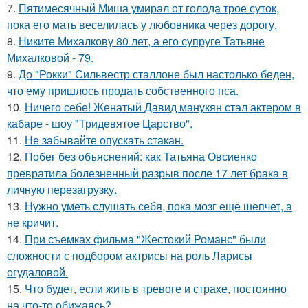
7.
Пятимесячный Миша умирал от голода трое суток,
пока его мать веселилась у любовника через дорогу.
8.
Никите Михалкову 80 лет, а его супруге Татьяне
Михалковой - 79.
9.
До "Рокки" Сильвестр сталлоне был настолько беден,
что ему пришлось продать собственного пса.
10.
Ничего себе! Женатый Давид манукян стал актером в
кабаре - шоу "Тридевятое Царство".
11.
Не забывайте опускать стакан.
12.
Побег без объяснений: как Татьяна Овсиенко
превратила болезненный разрыв после 17 лет брака в
личную перезагрузку.
13.
Нужно уметь слушать себя, пока мозг ещё шепчет, а
не кричит.
14.
При съемках фильма "Жестокий Романс" были
сложности с подбором актрисы на роль Ларисы
огудаловой.
15.
Что будет, если жить в тревоге и страхе, постоянно
на что-то обижаясь?