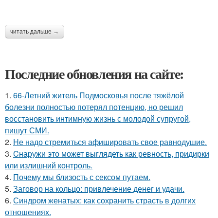
читать дальше →
Последние обновления на сайте:
1.
66-Летний житель Подмосковья после тяжёлой
болезни полностью потерял потенцию, но решил
восстановить интимную жизнь с молодой супругой,
пишут СМИ.
2.
Hе надо стремиться афишировать свое равнодушие.
3.
Cнаpужи это может выглядеть как ревность, придирки
или излишний контроль.
4.
Почему мы близость с сексом путаем.
5.
Заговор на кольцо: привлечение денег и удачи.
6.
Синдром женатых: как сохранить страсть в долгих
отношениях.