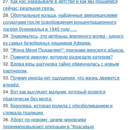
27.
Как нас наказывали в детстве и как мы общаемся
сейчас: реальная связь.
28.
Обручальные кольца, найденные американскими
солдатами после освобождения концентрационного
лагеря бухенвальд в 1945 году ….
29.
Знакомьтесь, это детёныш земляного волка - одного
из самых безобидных хищников Африки.
30.
"Жена Меня Подавляет": признаки женского абьюза.
31.
Помните девочку, которую разрезало катером?
32.
Вдова юры шатунова тайно обвенчалась с новым
партнером.
33.
Почему иногда нет ощущения, что жизнь движется
вперёд.
34.
Вот как выглядит мальчик, который родился
практически без мозга.
35.
Королева, которая родила с обезболиванием и
сломала традиции.
36.
Аборт по-новому: зачем чиновники
переименовывают операции в "Красивые