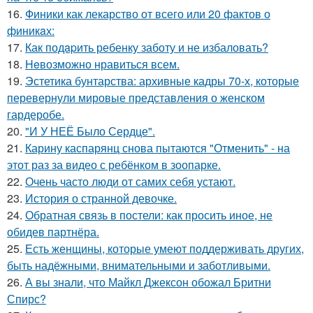
16.
Финики как лекарство от всего или 20 фактов о
финикaх:
17.
Как подapить ребенку заботу и не избаловать?
18.
Heвозможно нравиться всем.
19.
Эстетика бунтарства: архивные кадры 70-х, которые
перевернули мировые представления о женском
гардеробе.
20.
"И У НЕЁ Было Сердце".
21.
Карину каспарянц снова пытаются "Отменить" - на
этот раз за видео с ребёнком в зоопарке.
22.
Очень часто люди от самих себя устают.
23.
История о странной девочке.
24.
Обратная связь в постели: как просить иное, не
обидев партнёра.
25.
Есть женщины, которые умеют поддерживать других,
быть надёжными, внимательными и заботливыми.
26.
А вы знали, что Майкл Джексон обожал Бритни
Спирс?