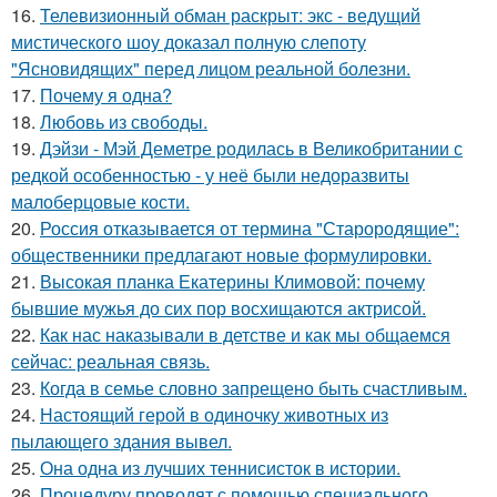
16.
Телевизионный обман раскрыт: экс - ведущий
мистического шоу доказал полную слепоту
"Ясновидящих" перед лицом реальной болезни.
17.
Почему я одна?
18.
Любовь из свободы.
19.
Дэйзи - Мэй Деметре родилась в Великобритании с
редкой особенностью - у неё были недоразвиты
малоберцовые кости.
20.
Россия отказывается от термина "Старородящие":
общественники предлагают новые формулировки.
21.
Высокая планка Екатерины Климовой: почему
бывшие мужья до сих пор восхищаются актрисой.
22.
Как нас наказывали в детстве и как мы общаемся
сейчас: реальная связь.
23.
Когда в семье словно запрещено быть счастливым.
24.
Настоящий герой в одиночку животных из
пылающего здания вывел.
25.
Она одна из лучших теннисисток в истории.
26.
Процедуру проводят с помощью специального