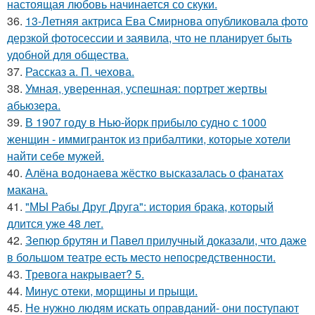
настоящая любовь начинается со скуки.
36.
13-Летняя актриса Ева Смирнова опубликовала фото
дерзкой фотосессии и заявила, что не планирует быть
удобной для общества.
37.
Рассказ а. П. чехова.
38.
Умная, уверенная, успешная: портрет жертвы
абьюзера.
39.
В 1907 году в Нью-йорк прибыло судно с 1000
женщин - иммигранток из прибалтики, которые хотели
найти себе мужей.
40.
Алёна водонаева жёстко высказалась о фанатах
макана.
41.
"МЫ Рабы Друг Друга": история брака, который
длится уже 48 лет.
42.
Зепюр брутян и Павел прилучный доказали, что даже
в большом театре есть место непосредственности.
43.
Тревога накрывает? 5.
44.
Минус отеки, морщины и прыщи.
45.
Не нужно людям искать оправданий- они поступают