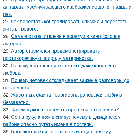
аппарата, увеличивающего изображение до пятнадцати
раз.
27.
Как перестать контролировать близких и перестать
жить в тревоге.
28.
Самые отвратительные поцелуи в кино, со слов
актеров.
29.
Автор стремился продемонстрировать
противоречивую природу материнства.
30.
Почему в отношениях тяжело, даже когда есть
любовь.
31.
Почему человек откладывает важные разговоры до
последнего.
32.
Животных фаина Георгиевна раневская любила
беззаветно.
33.
Зачем нужно отгоревать прошлые отношения?
34.
Сон в руку, а нож в спину: почему в джидинском
районе опасно путать имена в постели.
35.
Бабочки сдохли, остался окситоцин: почему