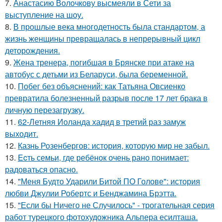
7.
Анастасию Волочкову высмеяли в Сети за
выступление на шоу.
8.
В прошлые века многодетность была стандартом, а
жизнь женщины превращалась в непрерывный цикл
деторождения.
9.
Жена тренера, погибшая в Брянске при атаке на
автобус с детьми из Беларуси, была беременной.
10.
Побег без объяснений: как Татьяна Овсиенко
превратила болезненный разрыв после 17 лет брака в
личную перезагрузку.
11.
62-Летняя Иоланда хадид в третий раз замуж
выходит.
12.
Казнь Розенбергов: история, которую мир не забыл.
13.
Ecть семьи, где ребёнок очень рано понимает:
радоваться опасно.
14.
"Меня Будто Ударили Битой ПО Голове": история
любви Джулии Робертс и Бенджамина Брэтта.
15.
"Если бы Ничего не Случилось" - трогательная серия
работ турецкого фотохудожника Альпера есилташа.