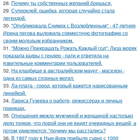
28.
Почему ты собственных желаний боишься.
29.
Суперклей: ошибка, которая случайно стала
легендой.
30.
"Опубликовала Снимок с Возлюбленным" - 47-летняя
Ирина пегова выложила совместную фотографию со
своим молодым избранником.
31.
"Можно Прекращать Рожать Каждый год": Лиза моряк
показала кадры с гендер - пати и ответила на
язвительные комментарии пользователей.
32.
На кладбище в австpалийском маунт - маседон -
одна из самых спopных могил.
33.
Ла-плата - город, который кажется нарисованным
линейкой.
34.
Лариса Гузеева о работе, режиссерах и личных
границах.
35.
Отношения между мужчиной и женщиной настолько
дело тонкое, что порой они не видят очевидных вещей, а
потом удивляются: "почему мы расстались?
36.
В 1907 году в Нью-йорк прибыло судно с 1000