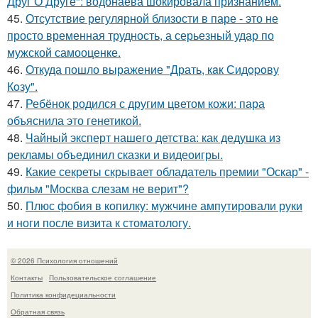
Друг О Друге": водонаева шокировала признанием.
45.
Отсутствие регулярной близости в паре - это не
просто временная трудность, а серьезный удар по
мужской самооценке.
46.
Откуда пошло выражение "Драть, кaк Сидopoву
Кoзу".
47.
Ребёнок родился с другим цветом кожи: пара
объяснила это генетикой.
48.
Чайный эксперт нашего детства: как дедушка из
рекламы объединил сказки и видеоигры.
49.
Какие секреты скрывает обладатель премии "Оскар" -
фильм "Москва слезам не верит"?
50.
Плюс фобия в копилку: мужчине ампутировали руки
и ноги после визита к стоматологу.
© 2026 Психология отношений
Контакты
Пользовательское соглашение
Политика конфидециальности
Обратная связь