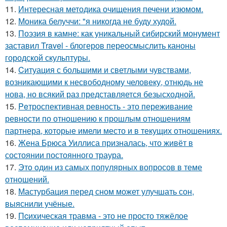
11.
Интересная методика очищения печени изюмом.
12.
Моника белуччи: "я никогда не буду худой.
13.
Поэзия в камне: как уникальный сибирский монумент
заставил Travel - блогеров переосмыслить каноны
городской скульптуры.
14.
Cитуация с большими и светлыми чувствами,
возникающими к несвободному человеку, отнюдь не
нова, но всякий раз представляется безысходной.
15.
Peтроспективная ревность - это переживание
ревности по отношению к прошлым отношениям
партнера, которые имели место и в текущих отношениях.
16.
Жена Брюса Уиллиса призналась, что живёт в
состоянии постоянного траура.
17.
Этo oдин из самых популярных вопросов в теме
отношений.
18.
Мастурбация перед сном может улучшать сон,
выяснили учёные.
19.
Пcиxическая травма - это не просто тяжёлое