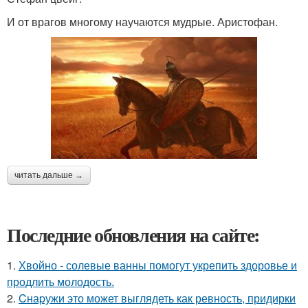
И от врагов многому научаются мудрые. Аристофан.
читать дальше →
Последние обновления на сайте:
1.
Хвойно - солевые ванны помогут укрепить здоровье и
продлить молодость.
2.
Cнаpужи это может выглядеть как ревность, придирки