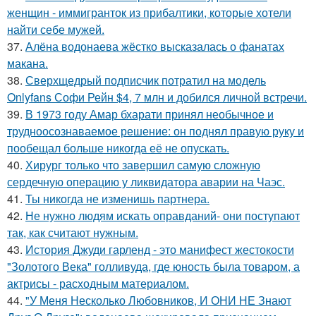
женщин - иммигранток из прибалтики, которые хотели
найти себе мужей.
37.
Алёна водонаева жёстко высказалась о фанатах
макана.
38.
Сверхщедрый подписчик потратил на модель
Onlyfans Софи Рейн $4, 7 млн и добился личной встречи.
39.
В 1973 году Амар бхарати принял необычное и
трудноосознаваемое решение: он поднял правую руку и
пообещал больше никогда её не опускать.
40.
Хирург только что завершил самую сложную
сердечную операцию у ликвидатора аварии на Чаэс.
41.
Ты никогда не изменишь партнера.
42.
Не нужно людям искать оправданий- они поступают
так, как считают нужным.
43.
История Джуди гарленд - это манифест жестокости
"Золотого Века" голливуда, где юность была товаром, а
актрисы - расходным материалом.
44.
"У Меня Несколько Любовников, И ОНИ НЕ Знают