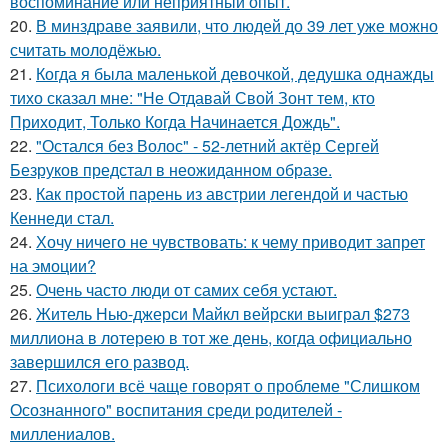
воспоминание или неприятный опыт.
20.
В минздраве заявили, что людей до 39 лет уже можно
считать молодёжью.
21.
Когда я была маленькой девочкой, дедушка однажды
тихо сказал мне: "Не Отдавай Свой Зонт тем, кто
Приходит, Только Когда Начинается Дождь".
22.
"Остался без Волос" - 52-летний актёр Сергей
Безруков предстал в неожиданном образе.
23.
Как простой парень из австрии легендой и частью
Кеннеди стал.
24.
Хочу ничего не чувствовать: к чему приводит запрет
на эмоции?
25.
Очень часто люди от самих себя устают.
26.
Житель Нью-джерси Майкл вейрски выиграл $273
миллиона в лотерею в тот же день, когда официально
завершился его развод.
27.
Психологи всё чаще говорят о проблеме "Слишком
Осознанного" воспитания среди родителей -
миллениалов.