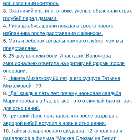
или излишний контроль.
3.
Охотничий инстинкт в юбке: учёные объяснили страх
голубей перед дамами.
4.
Лина джебисашвили показала своего нового
избранника после расставания с женихом.
5.
Мать и ребёнок связаны намного глубже, чем мы
представляем.
6.
25 шоу вопреки боли: Анастасия Волочкова
эмоционально ответила на критику её формы после
операции.
7.
Никите Михалкову 80 лет, а его супруге Татьяне
Михалковой - 79.
8.
"Да" каждые пять лет: почему неоновая свадьба
Марии горбань в Лас-вегасе - это отличный бьюти - хак
для отношений.
9.
Григорий Лепс признался, что после разрыва с
авророй кибой вступил в новые отношения.
10.
Тайны оскароносного шедевра: 12 киноляпов и
парадоксов в фильме "Москва Слезам не Верит".