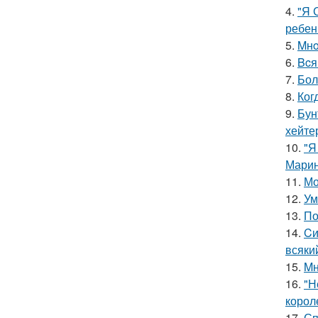
4.
"Я 
ребен
5.
Mнo
6.
Bcя
7.
Бол
8.
Ког
9.
Бун
хейте
10.
"Я
Марин
11.
Мо
12.
Ум
13.
По
14.
Cи
всяки
15.
Mн
16.
"Н
корол
17.
Сп