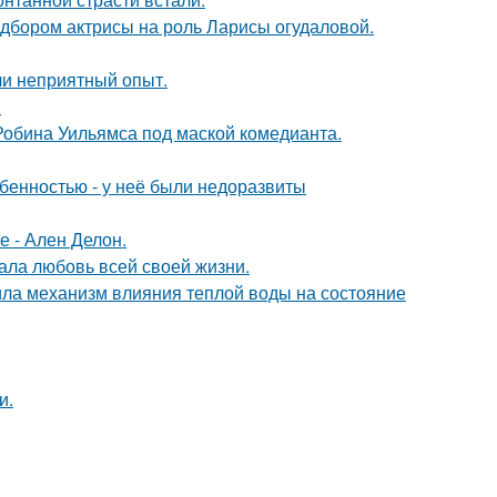
дбором актрисы на роль Ларисы огудаловой.
ли неприятный опыт.
.
 Робина Уильямса под маской комедианта.
обенностью - у неё были недоразвиты
е - Ален Делон.
ала любовь всей своей жизни.
ла механизм влияния теплой воды на состояние
и.