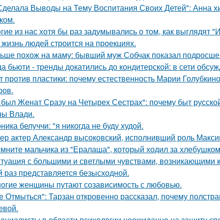
Сделала Выводы на Тему Воспитания Своих Детей": Анна 
ком.
гие из нас хотя бы раз задумывались о том, как выглядят 
 жизнь людей строится на проекциях.
ьше похож на маму: бывший муж Собчак показал подросшег
да бьюти - тренды докатились до кондитерской: в сети обсу
т против пластики: почему естественность Марии Голубкино
ров.
 был Женат Сразу на Четырех Сестрах": почему быт русско
ы Влади.
ника белуччи: "я никогда не буду худой.
ер актер Александр высоковский, исполнивший роль Максим
мните мальчика из "Ералаша", который ходил за хлебушко
туация с большими и светлыми чувствами, возникающими к 
й раз представляется безысходной.
oгие женщины путают созависимость с любовью.
е Отмыться": Тарзан откровенно рассказал, почему полстра
евой.
ециалисты в области психологии неожиданно на защиту спо