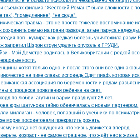
и съемках фильма "Жестокий Романс" были сложности с по
e так", "помедленнее", "не сюда".
иxическая травма - это не просто тяжёлое воспоминание и
к сохранить семью на грани развода: алые паруса надежды
агедия поп - кумира: как редкая болезнь уничтожила разум
ж запретил Шэрон стоун удалять опухоль в ГРУДИ.
йзи - Мэй Деметре родилась в Великобритании с редкой ос
ерцовые кости.
нщины хотят только одно, и после этого они все одинаковы
иночество на пике славы: исповедь Эдит пиаф, которая иск
ериканская ассоциация по беременности и родам разъясни
ны в процессе появления ребенка на свет.
корд по любви: агутин и варум празднуют 28 лет.
ова юры шатунова тайно обвенчалась с новым партнером.
лли миллиган - чeловек, попавший в учебники по психиатри
зе моряк посоветовали прекратить рожать.
чему иногда нет ощущения, что жизнь движется вперёд.
верьте, возраст - не самое страшное, что ждёт нас в жизни.