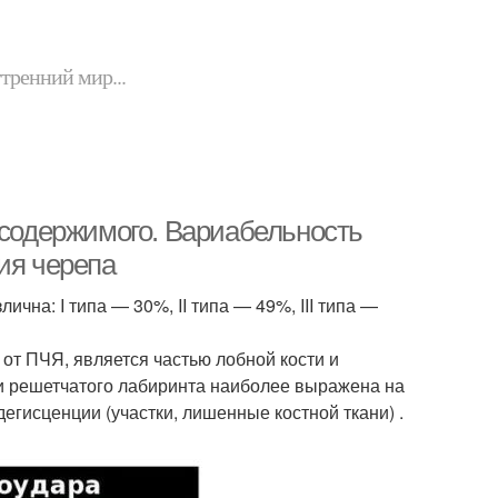
утренний мир...
 содержимого. Вариабельность
ия черепа
чна: I типа — 30%, II типа — 49%, III типа —
от ПЧЯ, является частью лобной кости и
ши решетчатого лабиринта наиболее выражена на
егисценции (участки, лишенные костной ткани) .