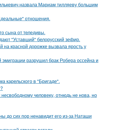
хилькевич назвала Мариам тилляеву большим
"Идеальные" отношения.
о сына от теледивы.
ждают "Уставший" белорусский зефир.
й на красной дорожке вызвала ярость у
й эмиграции разрушил брак Робера оссейна и
а карельского в "Бригаде".
м?
несвободному человеку, отнюдь не нова, но
ны до сих пор ненавидит его из-за Наташи
нтанной страсти встали.