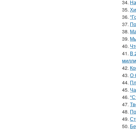
34.
На
35.
Хи
36.
"Г
37.
По
38.
Ма
39.
Мы
40.
Чт
41.
В 
милли
42.
Ко
43.
О 
44.
Пл
45.
Ча
46.
"С
47.
Тв
48.
По
49.
Ст
50.
Бе