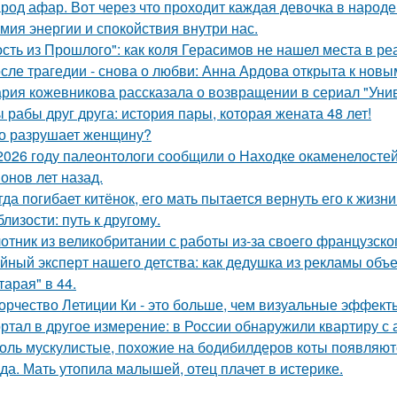
род афар. Вот через что проходит каждая девочка в народе
мия энергии и спокойствия внутри нас.
ость из Прошлого": как коля Герасимов не нашел места в ре
сле трагедии - снова о любви: Анна Ардова открыта к нов
рия кожевникова рассказала о возвращении в сериал "Унив
 рабы друг друга: история пары, которая жената 48 лет!
о разрушает женщину?
2026 году палеонтологи сообщили о Находке окаменелосте
онов лет назад.
гда погибает китёнок, его мать пытается вернуть его к жизни
близости: путь к другому.
отник из великобритании с работы из-за своего французско
йный эксперт нашего детства: как дедушка из рекламы объе
тарая" в 44.
орчество Летиции Ки - это больше, чем визуальные эффект
ртал в другое измерение: в России обнаружили квартиру с
оль мускулистые, похожие на бодибилдеров коты появляютс
да. Мать утопила малышей, отец плачет в истерике.