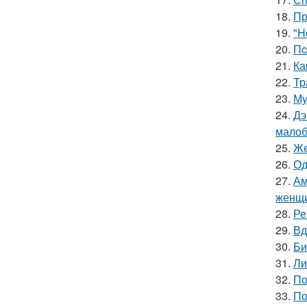
18.
Пр
19.
"H
20.
Пc
21.
Ка
22.
Тр
23.
Му
24.
Дэ
малоб
25.
Же
26.
Од
27.
Ам
женщи
28.
Ре
29.
Вд
30.
Би
31.
Ли
32.
По
33.
По