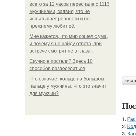
всего за 12 часов переспала с 1113
мужчинами, заявил, что не
испытывает ревности и по-
прежнему любит её.
Мне кажется, что мир сошел с ума,
и почему я не найду ответа, при
встрече смотрят не в глаза -.
Скучно в постели? Здесь 10
способов развеселиться
Что означает кольцо на большом
читат
пальце у мужчины. Что это значит
для мужчин?
Пос
1.
Рас
2.
Koд
3.
Заг