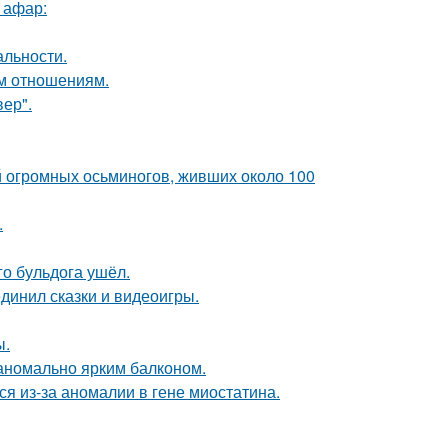
 афар:
альности.
ым отношениям.
ер".
й огромных осьминогов, живших около 100
.
го бульдога ушёл.
динил сказки и видеоигры.
ы.
 аномально ярким балконом.
я из-за аномалии в гене миостатина.