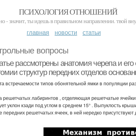
ПСИХОЛОГИЯ ОТНОШЕНИЙ
но - значит, ты идешь в правильном направлении. твой вн
главная
новости
статьи
трольные вопросы
татье рассмотрены анатомия черепа и его
томии структур передних отделов основан
та встречаемости типов обонятельной ямки в популяции разли
 решетчатых лабиринтов , отделяющая решетчатые ячейки 
ует уклон кзади под углом в среднем 15° . Выпуклость кры
е передних решетчатых ячеек, в ней нередко присутствуют д