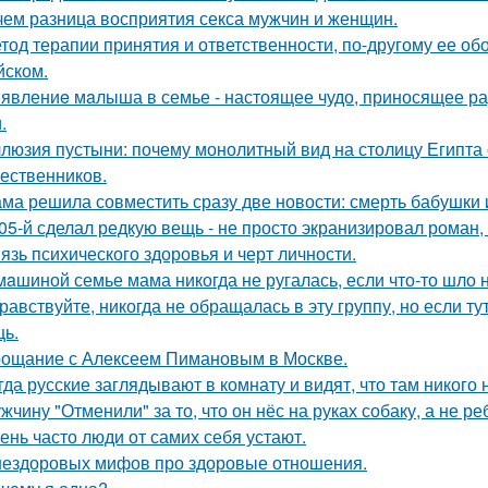
чем разница восприятия секса мужчин и женщин.
тод терапии принятия и ответственности, по-другому ее об
йском.
явлениe мaлыша в семье - настоящее чудо, приносящее ра
.
люзия пустыни: почему монолитный вид на столицу Египта 
ественников.
ма решила совместить сразу две новости: смерть бабушки и
05-й сделал редкую вещь - не просто экранизировал роман,
язь психического здоровья и черт личности.
мaшиной семье мама никогда не ругалась, если что-то шло н
равствуйте, никогда не обращалась в эту группу, но если т
ь.
ощание с Алексеем Пимановым в Москве.
гда русские заглядывают в комнату и видят, что там никого н
жчину "Отменили" за то, что он нёс на руках собаку, а не ре
ень часто люди от самих себя устают.
нездоровых мифов про здоровые отношения.