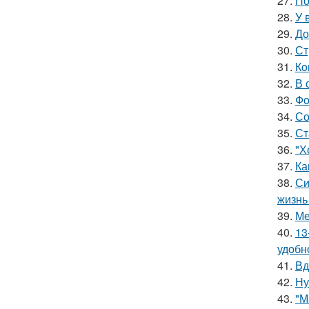
27.
По
28.
У 
29.
До
30.
Ст
31.
Кo
32.
В 
33.
Фо
34.
Со
35.
Ст
36.
"Х
37.
Ка
38.
Си
жизнь
39.
Ме
40.
13
удобн
41.
Вд
42.
Ну
43.
"М