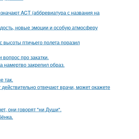
означают ACT (аббревиатура с названия на
дость, новые эмоции и особую атмосферу
с высоты птичьего полета поразил
 вопрос про закатки.
 а намертво закрепил образ.
е так.
ут действительно отвечают врачи, может окажете
ет, они говорят "ни Души".
бёнка.