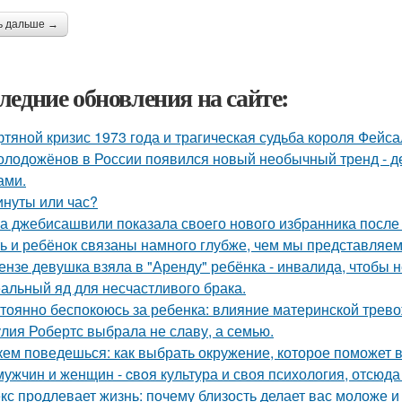
ь дальше →
ледние обновления на сайте:
тяной кризис 1973 года и трагическая судьба короля Фейса
олодожёнов в России появился новый необычный тренд - де
ами.
инуты или час?
а джебисашвили показала своего нового избранника после
ь и ребёнок связаны намного глубже, чем мы представляем
ензе девушка взяла в "Аренду" ребёнка - инвалида, чтобы н
альный яд для несчастливого брака.
тоянно беспокоюсь за ребенка: влияние материнской трево
лия Робертс выбрала не славу, а семью.
кем поведешься: как выбрать окружение, которое поможет 
мужчин и женщин - cвoя культура и своя психология, отсюда
кс продлевает жизнь: почему близость делает вас моложе и