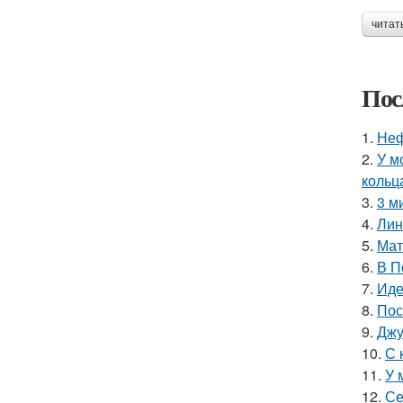
читат
Пос
1.
Неф
2.
У м
кольц
3.
3 м
4.
Лин
5.
Мат
6.
В П
7.
Иде
8.
Пос
9.
Джу
10.
С 
11.
У 
12.
Се