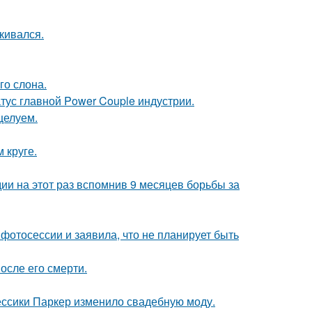
кивался.
го слона.
атус главной Power Couple индустрии.
целуем.
 круге.
и на этот раз вспомнив 9 месяцев борьбы за
фотосессии и заявила, что не планирует быть
осле его смерти.
ессики Паркер изменило свадебную моду.