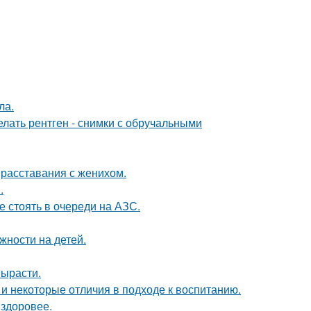
ла.
лать рентген - снимки с обручальными
 расставания с женихом.
.
е стоять в очереди на АЗС.
жности на детей.
вырасти.
 и некоторые отличия в подходе к воспитанию.
 здоровее.