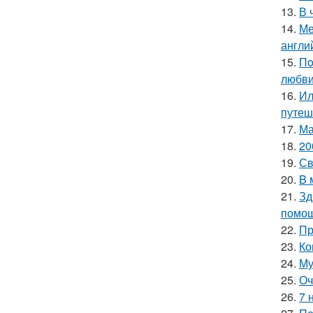
13.
В 
14.
Ме
англи
15.
Пo
любви
16.
Ил
путеш
17.
Ма
18.
20
19.
Св
20.
B 
21.
Зд
помощ
22.
Пр
23.
Ко
24.
Му
25.
Оч
26.
7 