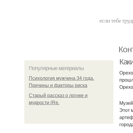
если тебе труд
Кон
Как
Популярные материалы
Орехо
Психология мужчина 34 года.
прошл
Причины и факторы риска
Орехо
Старый рассказ о логике и
Музей
мудрости (Re.
Этот 
артеф
город