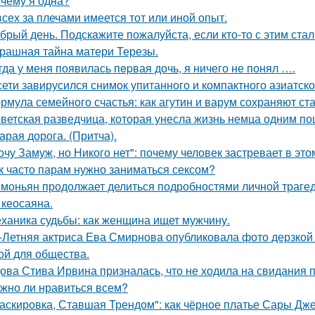
чему я одна?
всех за плечами имеется тот или иной опыт.
брый день. Подскaжите пожалуйста, если кто-то с этим стал
рашная тайна матери Терезы.
гда у меня появилась пepвая дочь, я ничего не понял ….
сети завирусился снимок упитанного и компактного азиатско
рмула семейного счастья: как агутин и варум сохраняют ст
ветская разведчица, которая унесла жизнь немца одним по
арая дорога. (Притча).
очу Замуж, но Никого нет": почему человек застревает в этом
к часто парам нужно заниматься сексом?
моньян продолжает делиться подробностями личной трагеди
 кеосаяна.
ханика судьбы: как женщина ищет мужчину.
-Летняя актриса Ева Смирнова опубликовала фото дерзкой 
ой для общества.
ова Стива Ирвина призналась, что не ходила на свидания п
жно ли нравиться всем?
аскировка, Ставшая Трендом": как чёрное платье Сары Дж