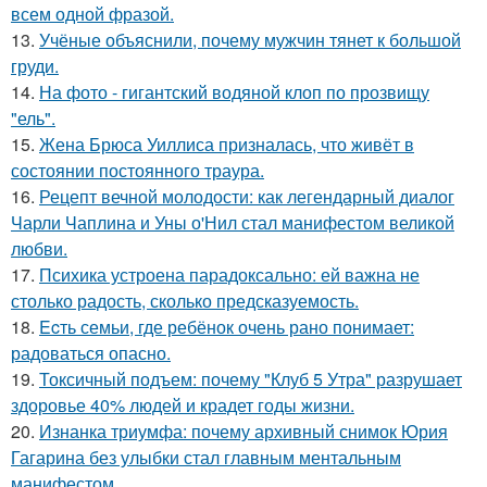
всем одной фразой.
13.
Учёные объяснили, почему мужчин тянет к большой
груди.
14.
На фото - гигантский водяной клоп по прозвищу
"ель".
15.
Жена Брюса Уиллиса призналась, что живёт в
состоянии постоянного траура.
16.
Рецепт вечной молодости: как легендарный диалог
Чарли Чаплина и Уны о'Нил стал манифестом великой
любви.
17.
Психика устроена парадоксально: ей важна не
столько радость, сколько предсказуемость.
18.
Ecть семьи, где ребёнок очень рано понимает:
радоваться опасно.
19.
Токсичный подъем: почему "Клуб 5 Утра" разрушает
здоровье 40% людей и крадет годы жизни.
20.
Изнанка триумфа: почему архивный снимок Юрия
Гагарина без улыбки стал главным ментальным
манифестом.