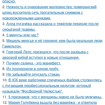
опасно.
2.
Нежность и очарование материнства: померанский
шпиц восхитила сеть трогательным снимком с
новорожденными щенками.
3.
Алла пугачёва рассказала о тяжёлом периоде после
серьёзной травмы.
4.
3 минуты или час?
5.
Мишель мерсье и её героиня: кем была реальная леди
Гамильтон.
6.
Григорий Лепс признался, что после разрыва с
авророй кибой вступил в новые отношения.
7.
Почему седина - это манифест.
8.
Их похоронили в одном гробу.
9.
Не забывайте опускать стакан.
10.
В XIX веке работники спичечных фабрик столкнулись
с пугающим профессиональным недугом, который
называли "Фосфорной Челюстью".
11.
5 признаков, что у женщины давно не было мужчины.
12.
Мария Голубкина вышла без макияжа - и ответила