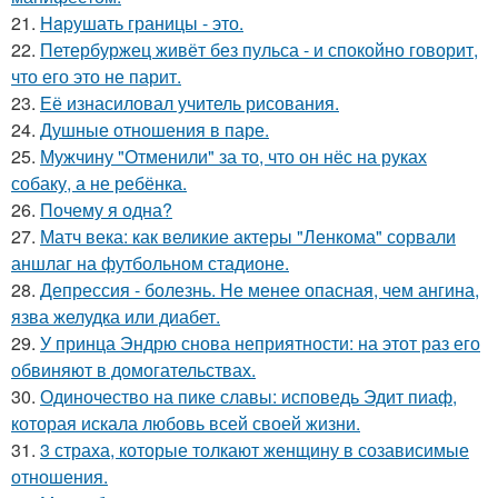
21.
Hapушать границы - это.
22.
Петербуржец живёт без пульса - и спокойно говорит,
что его это не парит.
23.
Её изнасиловал учитель рисования.
24.
Душные отношения в паре.
25.
Мужчину "Отменили" за то, что он нёс на руках
собаку, а не ребёнка.
26.
Почему я одна?
27.
Матч века: как великие актеры "Ленкома" сорвали
аншлаг на футбольном стадионе.
28.
Депрессия - болезнь. Не менее опасная, чем ангина,
язва желудка или диабет.
29.
У принца Эндрю снова неприятности: на этот раз его
обвиняют в домогательствах.
30.
Одиночество на пике славы: исповедь Эдит пиаф,
которая искала любовь всей своей жизни.
31.
3 страха, которые толкают женщину в созависимые
отношения.