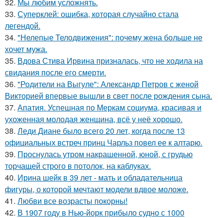
32.
Мы любим усложнять.
33.
Суперклей: ошибка, которая случайно стала
легендой.
34.
"Нелепые Телодвижения": почему жена больше не
хочет мужа.
35.
Вдова Стива Ирвина призналась, что не ходила на
свидания после его смерти.
36.
"Родители на Выгуле": Александр Петров с женой
Викторией впервые вышли в свет после рождения сына.
37.
Апатия. Успешная по Меркам социума, красивая и
ухоженная молодая женщина, всё у неё хорошо.
38.
Леди Диане было всего 20 лет, когда после 13
официальных встреч принц Чарльз повел ее к алтарю.
39.
Проснулась утром накрашенной, юной, с грудью
торчащей строго в потолок, на каблуках.
40.
Ирина шейк в 39 лет - мать и обладательница
фигуры, о которой мечтают модели вдвое моложе.
41.
Любви все возрасты покорны!
42.
В 1907 году в Нью-йорк прибыло судно с 1000