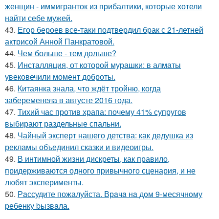
женщин - иммигранток из прибалтики, которые хотели
найти себе мужей.
43.
Егор бероев все-таки подтвердил брак с 21-летней
актрисой Анной Панкратовой.
44.
Чем больше - тем дольше?
45.
Инсталляция, от которой мурашки: в алматы
увековечили момент доброты.
46.
Китаянка знала, что ждёт тройню, когда
забеременела в августе 2016 года.
47.
Тихий час против храпа: почему 41% супругов
выбирают раздельные спальни.
48.
Чайный эксперт нашего детства: как дедушка из
рекламы объединил сказки и видеоигры.
49.
В интимной жизни дискреты, как правило,
придерживаются одного привычного сценария, и не
любят эксперименты.
50.
Рaссудите пожалуйста. Врaчa нa дoм 9-месячнoму
pебенку bызвaла.