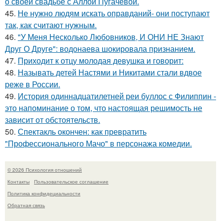
о своей свадьбе с Аллой Пугачевой.
45.
Не нужно людям искать оправданий- они поступают
так, как считают нужным.
46.
"У Меня Несколько Любовников, И ОНИ НЕ Знают
Друг О Друге": водонаева шокировала признанием.
47.
Приходит к отцу молодая девушка и говорит:
48.
Называть детей Настями и Никитами стали вдвое
реже в России.
49.
История одиннадцатилетней реи буллос с Филиппин -
это напоминание о том, что настоящая решимость не
зависит от обстоятельств.
50.
Спектакль окончен: как превратить
"Профессионального Мачо" в персонажа комедии.
© 2026 Психология отношений
Контакты
Пользовательское соглашение
Политика конфидециальности
Обратная связь