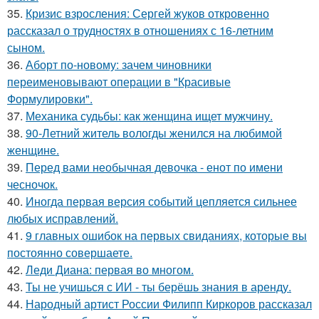
35.
Кризис взросления: Сергей жуков откровенно
рассказал о трудностях в отношениях с 16-летним
сыном.
36.
Аборт по-новому: зачем чиновники
переименовывают операции в "Красивые
Формулировки".
37.
Механика судьбы: как женщина ищет мужчину.
38.
90-Летний житель вологды женился на любимой
женщине.
39.
Перед вами необычная девочка - енот по имени
чесночок.
40.
Иногда первая версия событий цепляется сильнее
любых исправлений.
41.
9 главных ошибок на первых свиданиях, которые вы
постоянно совершаете.
42.
Леди Диана: первая во многом.
43.
Ты не учишься с ИИ - ты берёшь знания в аренду.
44.
Народный артист России Филипп Киркоров рассказал