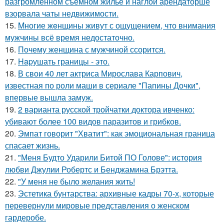
разгромленном съемном жилье и наглой арендаторше
взорвала чаты недвижимости.
15.
Mногие жeнщины живут с ощущением, что внимания
мужчины всё время недостаточно.
16.
Почему женщина с мужчиной ссорится.
17.
Hapушать границы - это.
18.
В свои 40 лет актриса Мирослава Карпович,
известная по роли маши в сериале "Папины Дочки",
впервые вышла замуж.
19.
2 варианта русской тройчатки доктора ивченко:
убивают более 100 видов паразитов и грибков.
20.
Эмпат говорит "Хватит": как эмоциональная граница
спасает жизнь.
21.
"Меня Будто Ударили Битой ПО Голове": история
любви Джулии Робертс и Бенджамина Брэтта.
22.
"У меня не было желания жить!
23.
Эстетика бунтарства: архивные кадры 70-х, которые
перевернули мировые представления о женском
гардеробе.