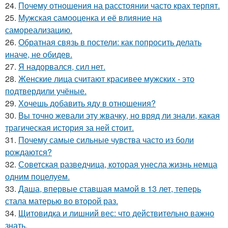
24.
Почему отношения на расстоянии часто крах терпят.
25.
Мужская самооценка и её влияние на
самореализацию.
26.
Обратная связь в постели: как попросить делать
иначе, не обидев.
27.
Я надорвался, сил нет.
28.
Женские лица считают красивее мужских - это
подтвердили учёные.
29.
Хочешь добавить яду в отношения?
30.
Вы точно жевали эту жвачку, но вряд ли знали, какая
трагическая история за ней стоит.
31.
Почему самые сильные чувства часто из боли
рождаются?
32.
Советская разведчица, которая унесла жизнь немца
одним поцелуем.
33.
Даша, впервые ставшая мамой в 13 лет, теперь
стала матерью во второй раз.
34.
Щитовидка и лишний вес: что действительно важно
знать.