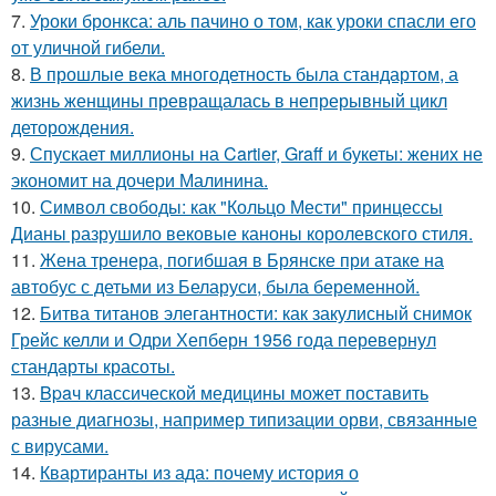
7.
Уроки бронкса: аль пачино о том, как уроки спасли его
от уличной гибели.
8.
В прошлые века многодетность была стандартом, а
жизнь женщины превращалась в непрерывный цикл
деторождения.
9.
Спускает миллионы на Cartier, Graff и букеты: жених не
экономит на дочери Малинина.
10.
Символ свободы: как "Кольцо Мести" принцессы
Дианы разрушило вековые каноны королевского стиля.
11.
Жена тренера, погибшая в Брянске при атаке на
автобус с детьми из Беларуси, была беременной.
12.
Битва титанов элегантности: как закулисный снимок
Грейс келли и Одри Хепберн 1956 года перевернул
стандарты красоты.
13.
Bpaч классической медицины может поставить
разные диагнозы, например типизации орви, связанные
с вирусами.
14.
Квартиранты из ада: почему история о