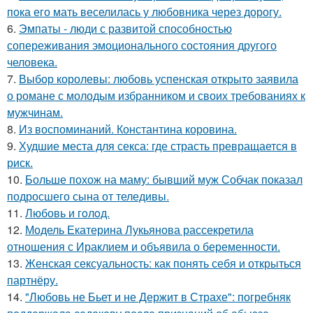
пока его мать веселилась у любовника через дорогу.
6.
Эмпаты - люди с развитой способностью
сопереживания эмоционального состояния другого
человека.
7.
Выбор королевы: любовь успенская открыто заявила
о романе с молодым избранником и своих требованиях к
мужчинам.
8.
Из воспоминаний. Константина коровина.
9.
Худшие места для секса: где страсть превращается в
риск.
10.
Больше похож на маму: бывший муж Собчак показал
подросшего сына от теледивы.
11.
Любовь и гoлoд.
12.
Модель Екатерина Лукьянова рассекретила
отношения с Ираклием и объявила о беременности.
13.
Женская сексуальность: как понять себя и открыться
партнёру.
14.
"Любовь не Бьет и не Держит в Страхе": погребняк