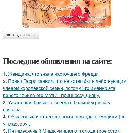
читать дальше →
Последние обновления на сайте:
1.
Женщина, что знала настоящего Фредди.
2.
Принц Гарри заявил, что не хотел быть действующим
членом королевской семьи, потому что именно эта
работа "Убила его Мать" - принцессу Диану.
3.
Yacтоящая близость всегда с большим риском
связана.
4.
Обыденный и ответственный подходы к эмоциям (по
у. глассеру).
5.
Пятимесячный Миша умирал от голода трое суток,