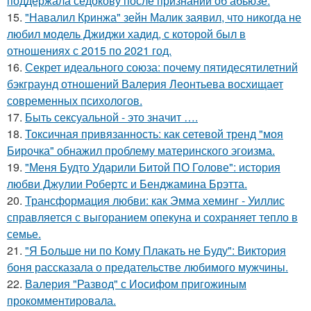
поддержала седокову после признаний об абьюзе.
15.
"Навалил Кринжа" зейн Малик заявил, что никогда не
любил модель Джиджи хадид, с которой был в
отношениях с 2015 по 2021 год.
16.
Секрет идеального союза: почему пятидесятилетний
бэкграунд отношений Валерия Леонтьева восхищает
современных психологов.
17.
Быть сексуальной - это значит ….
18.
Токсичная привязанность: как сетевой тренд "моя
Бирочка" обнажил проблему материнского эгоизма.
19.
"Меня Будто Ударили Битой ПО Голове": история
любви Джулии Робертс и Бенджамина Брэтта.
20.
Трансформация любви: как Эмма хеминг - Уиллис
справляется с выгоранием опекуна и сохраняет тепло в
семье.
21.
"Я Больше ни по Кому Плакать не Буду": Виктория
боня рассказала о предательстве любимого мужчины.
22.
Валерия "Развод" с Иосифом пригожиным
прокомментировала.