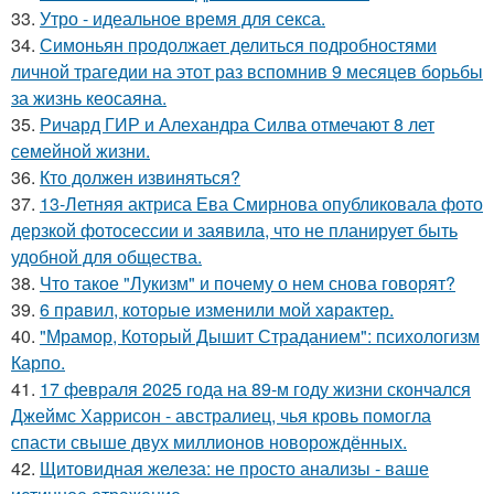
33.
Утро - идеальное время для секса.
34.
Симоньян продолжает делиться подробностями
личной трагедии на этот раз вспомнив 9 месяцев борьбы
за жизнь кеосаяна.
35.
Ричард ГИР и Алехандра Силва отмечают 8 лет
семейной жизни.
36.
Кто должен извиняться?
37.
13-Летняя актриса Ева Смирнова опубликовала фото
дерзкой фотосессии и заявила, что не планирует быть
удобной для общества.
38.
Что такое "Лукизм" и почему о нем снова говорят?
39.
6 прaвил, которые изменили мой хaрaктер.
40.
"Мрамор, Который Дышит Страданием": психологизм
Карпо.
41.
17 февраля 2025 года на 89-м году жизни скончался
Джеймс Харрисон - австралиец, чья кровь помогла
спасти свыше двух миллионов новорождённых.
42.
Щитовидная железа: не просто анализы - ваше