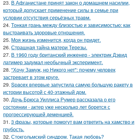
23.
В Афганистане принят закон о домашнем насилии,
который допускает применение силы в семье при
условии отсутствия серьёзных травм.
24.
Тонкая грань между близостью и зависимостью: как
выстраивать здоровые отношения.
25.
Моя жизнь изменится, когда он придет.
26.
Страшная тайна матери Терезы.
27.
В 1960 году британский инженер - электрик Дэвид
латимер задумал необычный эксперимент.
28.
"Хочу Замуж, но Никого нет": почему человек
застревает в этом круге.
29.
Spacex впервые запустила самую большую ракету в
истории высотой с 40-этажный дом.
30.
Дочь Брюса Уиллиса Румер рассказала о его
состоянии - актер уже несколько лет борется с
прогрессирующей деменцией.
31.
3 фразы, которые помогут вам ответить на хамство и
грубость.
32.
Стокгольмский синдром. Такая любовь?