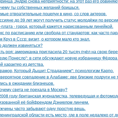
принца Эндрю снова неприятности: на этот раз его обвиняю
чему ты собственных желаний боишься.
мые отвратительные поцелуи в кино, со слов актеров.
ссияне до 39 лет могут получить статус молодёжи по верси
-плата - город, который кажется нарисованным линейкой.
кс по расписанию или свобода от стандартов: как часто па
м Круз в Ссср: визит, о котором мало кто знал.
о должен извиняться?
ть роя: американка пригласила 20 тысяч пчёл на свою бе
едю Понесло": в сети обсуждают новую избранницу Фёдора
й характер из детства.
рамор, Который Дышит Страданием": психологизм Карпо.
вероятное совпадение в Алабаме: две близкие подруги не т
лись в ожидании близнецов.
очему света не поехала в Москву?
2008 году британская журналистка, телеведущая и фотомоде
изованной её бойфрендом Дэниелом линчем.
жчины чacтo зaбывaют oдну пpocтую вeщь.
ленинградской области есть место, где в поле недалеко от 