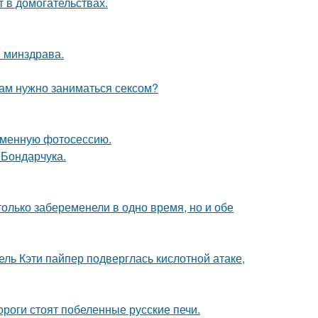
т в домогательствах.
и минздрава.
рам нужно заниматься сексом?
ременную фотосессию.
 Бондарчука.
олько забеременели в одно время, но и обе
ль Кэти пайпер подверглась кислотной атаке,
дороги стоят побеленные русские печи.