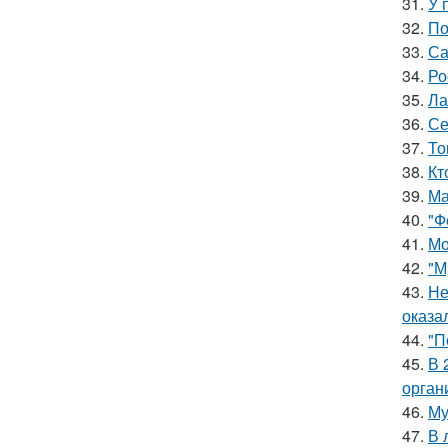
31.
У 
32.
По
33.
Са
34.
Ро
35.
Ла
36.
Се
37.
То
38.
Кт
39.
Ма
40.
"Ф
41.
Мо
42.
"М
43.
Не
оказа
44.
"П
45.
В 
орган
46.
Му
47.
В 