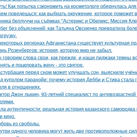
ть! Как попытка сэкономить на косметологе обернулась дл
кем поведешься: как выбрать окружение, которое поможет 
ника беллуччи на съёмках "Астерикс и Обеликс: Миссия Клео
бег без объяснений: как Татьяна Овсиенко превратила бол
агрузку.
некоторых регионах Афганистана существует культурная пр
знь Розенбергов: история, которую мир не забыл.
 говорим слова свои, как прежде, и наши пиджаки темны вс
нять и поцеловать жену - это святое.
стурбация перед сном может улучшать сон, выяснили учён
д куполом паранойи: почему история Дебби и Стива стала
оля в отношениях.
ктор Джон льюин, 93-летний специалист по антивозрастной 
елями.
ла аутентичности: реальная история казанского самородк
и кино.
бовь из свободы.
утри одного человека могут жить две противоположные сил