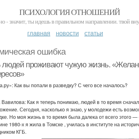
ПСИХОЛОГИЯ ОТНОШЕНИЙ
но - значит, ты идешь в правильном направлении. твой вн
главная
новости
статьи
мическая ошибка
 людей проживают чужую жизнь. «Желан
ересов»
а.ру»: Как вы попали в разведку? С чего все началось?
 Вавилова: Как я теперь понимаю, людей в то время сначал
ожение. Сегодня, насколько я знаю, у молодежи есть возмож
дке. Но моя жизнь в то время была далека от всего этого — 
ине 1980-х я жила в Томске , училась в институте на истори
дником КГБ.