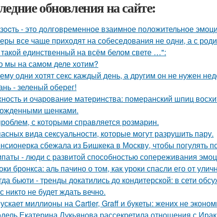
ледние обновления на сайте:
зocть - это долговременное взаимное положительное эмоц
еры все чаще приходят на собеседования не одни, а с род
 такой единственный на всём белом свете …":
о мы на самом деле хотим?
ему одни хотят секс каждый день, а другим он не нужен не
ань - зеленый оберег!
ность и очарование материнства: померанский шпиц восхи
ожденными щенками.
проблем, с которыми справляется розмарин.
пасных вида сексуальности, которые могут разрушить пару.
нсионерка сбежала из Бишкека в Москву, чтобы погулять по
паты - люди с развитой способностью сопереживания эмоци
оки бронкса: аль пачино о том, как уроки спасли его от улич
гда бьюти - тренды докатились до кондитерской: в сети обс
с никто не будет ждать вечно.
ускает миллионы на Cartier, Graff и букеты: жених не эконо
дель Екатерина Лукьянова рассекретила отношения с Ирак