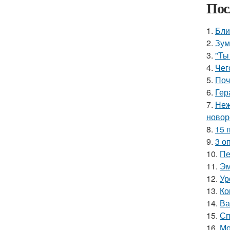
Пос
1.
Бли
2.
Зум
3.
"Ты
4.
Чег
5.
Поч
6.
Гер
7.
Неж
новор
8.
15 
9.
3 о
10.
Пе
11.
Эм
12.
Ур
13.
Ко
14.
Ва
15.
Сп
16.
Мо