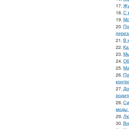
17.
Жу
18.
С 
19.
Мо
20.
По
перез
21.
В 
22.
Ка
23.
Мы
24.
Об
25.
Ма
26.
По
контр
27.
До
родит
28.
Си
моды 
29.
Лю
30.
Вн