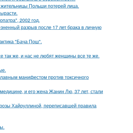
я жительницы Польши потерей лица.
вырасти.
патра", 2002 год.
езненный разрыв после 17 лет брака в личную
актика "Бача Пош".
е так же, и нас не любят женщины все те же.
ые.
 главным манифестом против токсичного
медицине, и его жена Жанин Лю, 37 лет, стали
а розы Хайруллиной, переписавшей правила
ы.