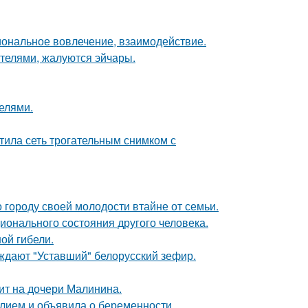
иональное вовлечение, взаимодействие.
ителями, жалуются эйчары.
делями.
тила сеть трогательным снимком с
 городу своей молодости втайне от семьи.
онального состояния другого человека.
ной гибели.
уждают "Уставший" белорусский зефир.
мит на дочери Малинина.
лием и объявила о беременности.