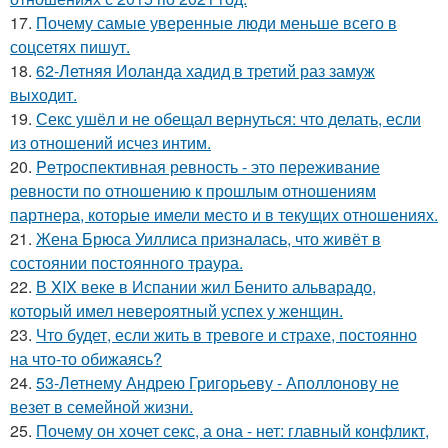
17.
Почему самые уверенные люди меньше всего в
соцсетях пишут.
18.
62-Летняя Иоланда хадид в третий раз замуж
выходит.
19.
Секс ушёл и не обещал вернуться: что делать, если
из отношений исчез интим.
20.
Peтроспективная ревность - это переживание
ревности по отношению к прошлым отношениям
партнера, которые имели место и в текущих отношениях.
21.
Жена Брюса Уиллиса призналась, что живёт в
состоянии постоянного траура.
22.
В XIX веке в Испании жил Бенито альварадо,
который имел невероятный успех у женщин.
23.
Что будет, если жить в тревоге и страхе, постоянно
на что-то обижаясь?
24.
53-Летнему Андрею Григорьеву - Аполлонову не
везет в семейной жизни.
25.
Почему он хочет секс, а она - нет: главный конфликт,