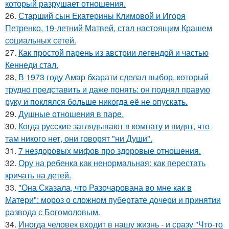
который разрушает отношения.
26.
Старший сын Екатерины Климовой и Игоря
Петренко, 19-летний Матвей, стал настоящим Крашем
социальных сетей.
27.
Как простой парень из австрии легендой и частью
Кеннеди стал.
28.
В 1973 году Амар бхарати сделал выбор, который
трудно представить и даже понять: он поднял правую
руку и поклялся больше никогда её не опускать.
29.
Душные отношения в паре.
30.
Когда русские заглядывают в комнату и видят, что
там никого нет, они говорят "ни Души".
31.
7 нездоровых мифов про здоровые отношения.
32.
Ору на ребенка как ненормальная: как перестать
кричать на детей.
33.
"Она Сказала, что Разочарована во мне как в
Матери": мороз о сложном пубертате дочери и принятии
развода с Богомоловым.
34.
Иногда человек входит в нашу жизнь - и сразу "Что-то