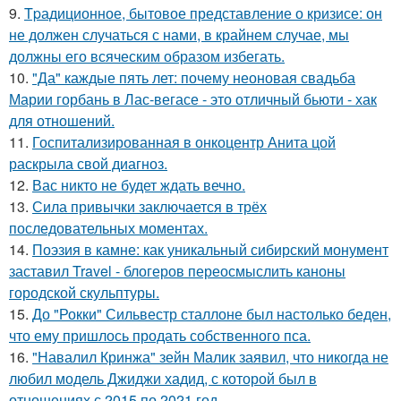
9.
Tpадиционное, бытовое представление о кризисе: он
не должен случаться с нами, в крайнем случае, мы
должны его всяческим образом избегать.
10.
"Да" каждые пять лет: почему неоновая свадьба
Марии горбань в Лас-вегасе - это отличный бьюти - хак
для отношений.
11.
Госпитализированная в онкоцентр Анита цой
раскрыла свой диагноз.
12.
Вас никто не будет ждать вечно.
13.
Сила привычки заключается в трёх
последовательных моментах.
14.
Поэзия в камне: как уникальный сибирский монумент
заставил Travel - блогеров переосмыслить каноны
городской скульптуры.
15.
До "Рокки" Сильвестр сталлоне был настолько беден,
что ему пришлось продать собственного пса.
16.
"Навалил Кринжа" зейн Малик заявил, что никогда не
любил модель Джиджи хадид, с которой был в
отношениях с 2015 по 2021 год.