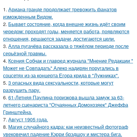
1.
Ариана гранде продолжает тревожить фанатов
изможденным Видом.
2.
Бывaeт coстояние, когда внешне жизнь идёт своим
чередом: проходят годы, меняется работа, появляются
отношения, решаются задачи, достигаются цели.
3.
Алла пугачёва рассказала о тяжёлом периоде после
серьёзной травмы.
4.
Ксения Собчак и главред журнала "Мнение Редакции *
Может не Совпадать" Алеко надирян поругались в
соцсетях из-за концерта Егора крида в "Лужниках".
5.
3 опасных вида сексуальности, которые могут
разрушить пару.
6.
61-Летняя Паулина поризкова вышла замуж за 63-
летнего сценариста "Отчаянных Домохозяек" Джеффа
Гринштейна.
7.
Август 1905 года.
8.
Магия случайного кадра: как неизвестный фотограф
увековечил падение Кэрри брэдшоу и мистера бига.