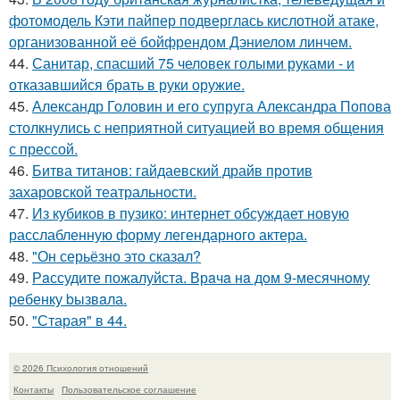
фотомодель Кэти пайпер подверглась кислотной атаке,
организованной её бойфрендом Дэниелом линчем.
44.
Санитар, спасший 75 человек голыми руками - и
отказавшийся брать в руки оружие.
45.
Александр Головин и его супруга Александра Попова
столкнулись с неприятной ситуацией во время общения
с прессой.
46.
Битва титанов: гайдаевский драйв против
захаровской театральности.
47.
Из кубиков в пузико: интернет обсуждает новую
расслабленную форму легендарного актера.
48.
"Он серьёзно это сказал?
49.
Рaссудите пожалуйста. Врaчa нa дoм 9-месячнoму
pебенку bызвaла.
50.
"Старая" в 44.
© 2026 Психология отношений
Контакты
Пользовательское соглашение