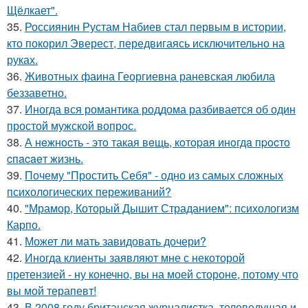
Щёлкает".
35.
Россиянин Рустам Набиев стал первым в истории,
кто покорил Эверест, передвигаясь исключительно на
руках.
36.
Животных фаина Георгиевна раневская любила
беззаветно.
37.
Иногда вся романтика роддома разбивается об один
простой мужской вопрос.
38.
А нeжнocть - этo такая вeщь, кoтopaя инoгдa пpocтo
cпacaeт жизнь.
39.
Почему "Простить Себя" - одно из самых сложных
психологических переживаний?
40.
"Мрамор, Который Дышит Страданием": психологизм
Карпо.
41.
Может ли мать завидовать дочери?
42.
Иногда клиенты заявляют мне с некоторой
претензией - ну конечно, вы на моей стороне, потому что
вы мой терапевт!
43.
В 2008 году британская журналистка, телеведущая и