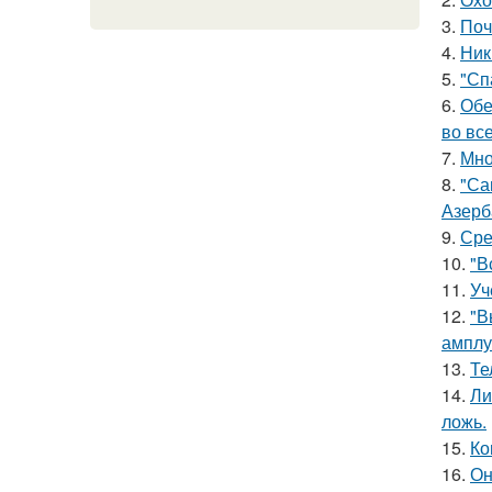
3.
Поч
4.
Ник
5.
"Сп
6.
Обе
во все
7.
Мно
8.
"Са
Азерб
9.
Сре
10.
"В
11.
Уч
12.
"В
амплу
13.
Те
14.
Ли
ложь.
15.
Ко
16.
Он