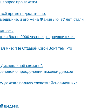
 вопрос про закатки.
всё время недостаточно.
медицине, и его жена Жанин Лю, 37 лет, стали
ряглось.
ания более 2000 человек, вернувшихся из
ал мне: "Не Отдавай Свой Зонт тем, кто
 Дисциплиной связано".
сеновой о преодолении тяжелой детской
оу доказал полную слепоту "Ясновидящих"
ий шедевр.