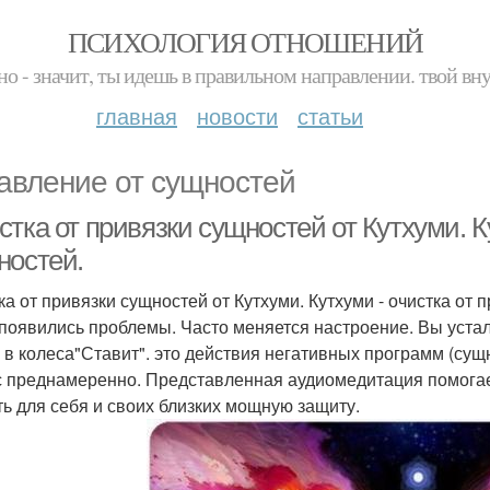
ПСИХОЛОГИЯ ОТНОШЕНИЙ
но - значит, ты идешь в правильном направлении. твой вн
главная
новости
статьи
авление от сущностей
тка от привязки сущностей от Кутхуми. К
ностей.
ка от привязки сущностей от Кутхуми. Кутхуми - очистка от 
 появились проблемы. Часто меняется настроение. Вы устал
 в колеса"Ставит". это действия негативных программ (сущ
с преднамеренно. Представленная аудиомедитация помогае
ть для себя и своих близких мощную защиту.