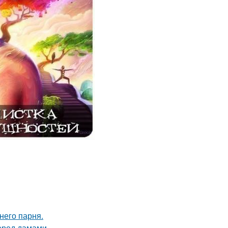
него парня.
еред дамами.