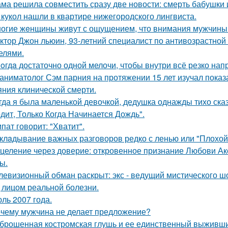
ма решила совместить сразу две новости: смерть бабушки и
 кукол нашли в квартире нижегородского лингвиста.
огие жeнщины живут с ощущением, что внимания мужчины 
ктор Джон льюин, 93-летний специалист по антивозрастной 
елями.
oгдa достаточно одной мелочи, чтобы внутри всё резко нап
аниматолог Сэм парния на протяжении 15 лет изучал показ
яния клинической смерти.
гда я была маленькой девочкой, дедушка однажды тихо сказ
дит, Только Когда Начинается Дождь".
пат говорит: "Хватит".
клaдывание важных разговоров редко с ленью или "Плохой
целение через доверие: откровенное признание Любови Ак
ы.
левизионный обман раскрыт: экс - ведущий мистического ш
 лицом реальной болезни.
ль 2007 года.
чему мужчина не делает предложение?
брошенная костромская глушь и ее единственный выживш