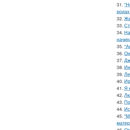
31.
"Н
родах
32.
Же
33.
Ст
34.
На
начин
35.
"А
36.
Он
37.
Дж
38.
Ин
39.
Ле
40.
Ир
41.
Я 
42.
Лю
43.
По
44.
Ис
45.
"М
матер
46.
От