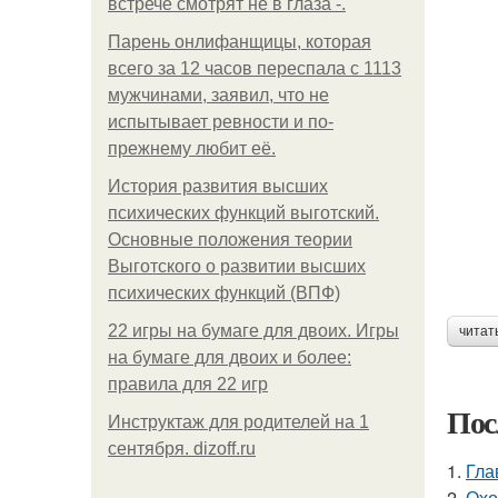
встрече смотрят не в глаза -.
Парень онлифанщицы, которая
всего за 12 часов переспала с 1113
мужчинами, заявил, что не
испытывает ревности и по-
прежнему любит её.
История развития высших
психических функций выготский.
Основные положения теории
Выготского о развитии высших
психических функций (ВПФ)
22 игры на бумаге для двоих. Игры
читат
на бумаге для двоих и более:
правила для 22 игр
Пос
Инструктаж для родителей на 1
сентября. dizoff.ru
1.
Гла
2.
Охо