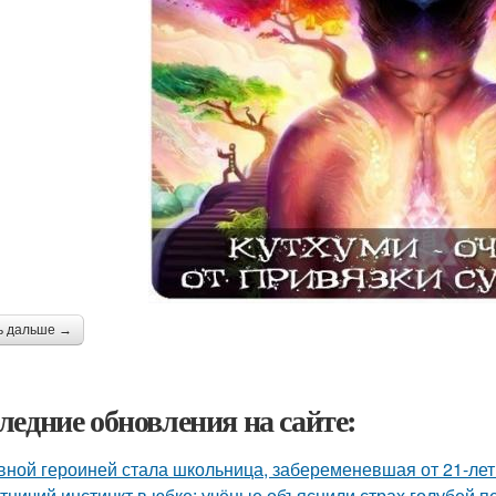
ь дальше →
ледние обновления на сайте:
вной героиней стала школьница, забеременевшая от 21-лет
тничий инстинкт в юбке: учёные объяснили страх голубей п