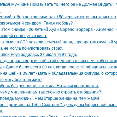
ельзя Мужчине Показывать то, Чего он не Должен Видеть":
.
сткий отбор по-кошачьи: как 150 черных котов пытались шт
окгольмский синдром. Такая любовь?
 этом снимке - 26-летний Хуан морено и эррера - Хименес, 
ающий свой путь в кино.
натомия в 3D": как один смелый наряд превратил скучный у
а не могла почувствовать страх.
ипси Роуз родилась 27 июля 1991 года.
огда первая версия событий цепляется сильнее любых исп
ди Диане было всего 20 лет, когда после 13 официальных в
ина шейк в 39 лет - мать и обладательница фигуры, о кото
не могу без тебя жить!
бовь без ревности: как жила Наталья крачковская.
чему миллениалам так сложно строить отношения?
поведь мужчины. Чeм старше женщина, тем жaрче.
не Противно на Тебя Смотреть": дочь даны Борисовой вынес
и.
куда пошло выражение "Драть, кaк Сидopoву Кoзу".