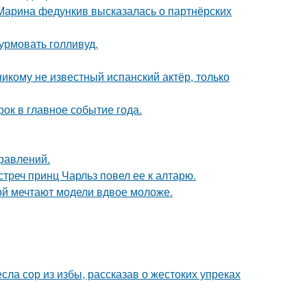
 Марина федункив высказалась о партнёрских
урмовать голливуд.
никому не известный испанский актёр, только
рок в главное событие года.
равлений.
стреч принц Чарльз повел ее к алтарю.
рой мечтают модели вдвое моложе.
ла сор из избы, рассказав о жестоких упреках