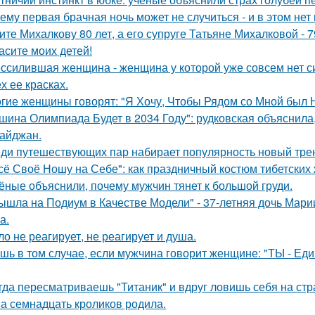
ему первая брачная ночь может не случиться - и в этом нет
ите Михалкову 80 лет, а его супруге Татьяне Михалковой - 7
асите моих детей!
ссилившая женщина - женщина у которой уже совсем нет сил
х ее красках.
гие женщины говорят: "Я Хочу, Чтобы Рядом со Мной был 
шина Олимпиада Будет в 2034 Году": рудковская объяснила
айджан.
ди путешествующих пар набирает популярность новый тренд
сё Своё Ношу на Себе": как праздничный костюм тибетски
ёные объяснили, почему мужчин тянет к большой груди.
ышла на Подиум в Качестве Модели" - 37-летняя дочь Мар
а.
ло не реагирует, не реагирует и душа.
шь в том случае, если мужчина говорит женщине: "ТЫ - Еди
гда пересматриваешь "Титаник" и вдруг ловишь себя на ст
а семнадцать кроликов родила.