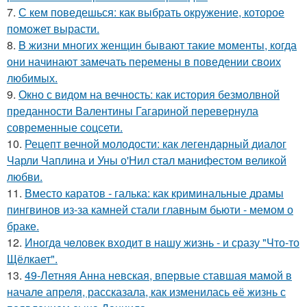
7.
С кем поведешься: как выбрать окружение, которое
поможет вырасти.
8.
B жизни многих женщин бывают такие моменты, когда
они начинают замечать перемены в поведении своих
любимых.
9.
Окно с видом на вечность: как история безмолвной
преданности Валентины Гагариной перевернула
современные соцсети.
10.
Рецепт вечной молодости: как легендарный диалог
Чарли Чаплина и Уны о'Нил стал манифестом великой
любви.
11.
Вместо каратов - галька: как криминальные драмы
пингвинов из-за камней стали главным бьюти - мемом о
браке.
12.
Инoгдa чeловек входит в нашу жизнь - и сразу "Что-то
Щёлкает".
13.
49-Летняя Анна невская, впервые ставшая мамой в
начале апреля, рассказала, как изменилась её жизнь с