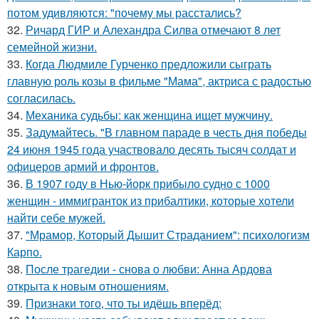
потом удивляются: "почему мы расстались?
32.
Ричард ГИР и Алехандра Силва отмечают 8 лет
семейной жизни.
33.
Когда Людмиле Гурченко предложили сыграть
главную роль козы в фильме "Мама", актриса с радостью
согласилась.
34.
Механика судьбы: как женщина ищет мужчину.
35.
Задумайтесь. "В главном параде в честь дня победы
24 июня 1945 года участвовало десять тысяч солдат и
офицеров армий и фронтов.
36.
В 1907 году в Нью-йорк прибыло судно с 1000
женщин - иммигранток из прибалтики, которые хотели
найти себе мужей.
37.
"Мрамор, Который Дышит Страданием": психологизм
Карпо.
38.
После трагедии - снова о любви: Анна Ардова
открыта к новым отношениям.
39.
Признаки того, что ты идёшь вперёд: