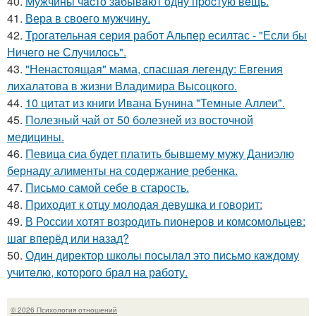
40.
Мужчины чacтo зaбывaют oдну пpocтую вeщь.
41.
Вера в своего мужчину.
42.
Трогательная серия работ Альпер есилтас - "Если бы
Ничего не Случилось".
43.
"Ненастоящая" мама, спасшая легенду: Евгения
лихалатова в жизни Владимира Высоцкого.
44.
10 цитат из книги Ивана Бунина "Темные Аллеи".
45.
Полезный чай от 50 болезней из восточной
медицины.
46.
Певица сиа будет платить бывшему мужу Даниэлю
бернаду алименты на содержание ребенка.
47.
Письмо самoй себе в старость.
48.
Приходит к отцу молодая девушка и говорит:
49.
В России хотят возродить пионеров и комсомольцев:
шаг вперёд или назад?
50.
Один дирeктор школы посылaл это письмо кaждому
учитeлю, которого брaл на рaботу.
© 2026 Психология отношений