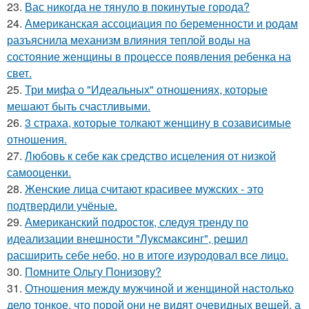
23.
Вас никогда не тянуло в покинутые города?
24.
Американская ассоциация по беременности и родам
разъяснила механизм влияния теплой воды на
состояние женщины в процессе появления ребенка на
свет.
25.
Три мифа о "Идеальных" отношениях, которые
мешают быть счастливыми.
26.
3 страха, которые толкают женщину в созависимые
отношения.
27.
Любовь к себе как средство исцеления от низкой
самооценки.
28.
Женские лица считают красивее мужских - это
подтвердили учёные.
29.
Американский подросток, следуя тренду по
идеализации внешности "Луксмаксинг", решил
расширить себе небо, но в итоге изуродовал все лицо.
30.
Помните Ольгу Понизову?
31.
Отношения между мужчиной и женщиной настолько
дело тонкое, что порой они не видят очевидных вещей, а