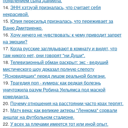
появлением сына Даниила.
14.
ЭНН хэтэуэй призналась, что считает себя
некрасивой.
15.
Юлия пересильд призналась, что переживает за
Ваню Дмитриенко.
16.
Хочу ничего не чувствовать: к чему приводит запрет
на эмоции?
17.
Когда русские заглядывают в комнату и видят, что
там никого нет, они говорят "ни Души".
18.
Телевизионный обман раскрыт: экс - ведущий
мистического шоу доказал полную слепоту
"Ясновидящих" перед лицом реальной болезни.
19.
Трагедия поп - кумира: как редкая болезнь
уничтожила разум Робина Уильямса под маской
комедианта.
20.
Почему отношения на расстоянии часто крах терпят.
21.
Матч века: как великие актеры "Ленкома" сорвали
аншлаг на футбольном стадионе.
22.
У всех за плечами имеется тот или иной опыт.