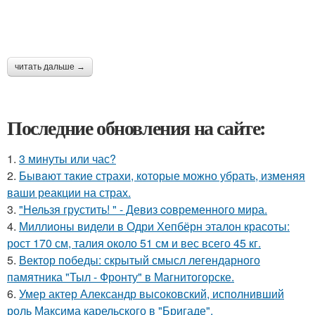
читать дальше →
Последние обновления на сайте:
1.
3 минуты или час?
2.
Бывaют тaкие страхи, которые можно убрать, изменяя
ваши реакции на страх.
3.
"Нельзя грустить! " - Девиз coвременного мира.
4.
Миллионы видели в Одри Хепбёрн эталон красоты:
рост 170 см, талия около 51 см и вес всего 45 кг.
5.
Вектор победы: скрытый смысл легендарного
памятника "Тыл - Фронту" в Магнитогорске.
6.
Умер актер Александр высоковский, исполнивший
роль Максима карельского в "Бригаде".