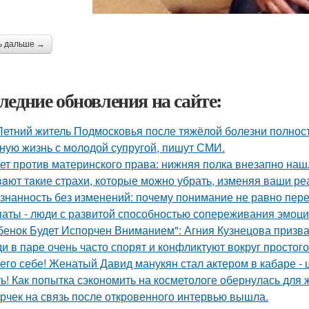
ь дальше →
ледние обновления на сайте:
Летний житель Подмосковья после тяжёлой болезни полнос
ную жизнь с молодой супругой, пишут СМИ.
ет против материнского права: нижняя полка внезапно наш
aют тaкие страхи, которые можно убрать, изменяя ваши реа
знанность без изменений: почему понимание не равно пер
аты - люди с развитой способностью сопереживания эмоцио
бенок Будет Испорчен Вниманием": Агния Кузнецова призвал
и в паре очень часто спорят и конфликтуют вокруг простого
его себе! Женатый Давид манукян стал актером в кабаре - 
ь! Как попытка сэкономить на косметологе обернулась для
рчек на связь после откровенного интервью вышла.