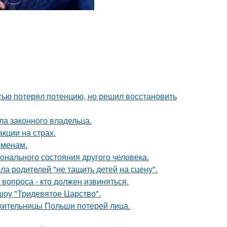
тью потерял потенцию, но решил восстановить
ла законного владельца.
кции на страх.
еменам.
нального состояния другого человека.
а родителей "не тащить детей на сцену".
 вопроса - кто должен извиняться.
шоу "Тридевятое Царство".
 жительницы Польши потерей лица.