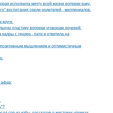
орая исполнила мечту всей жизни вопреки раку.
о" воспитания среди родителей - миллениалов.
 круге.
альную пластику вопреки уговорам дочерей.
кадры с гендер - пати и ответила на
 с позитивным мышлением и оптимистичным
о.
 афар:
.
ь"?
ла сор из избы, рассказав о жестоких упреках