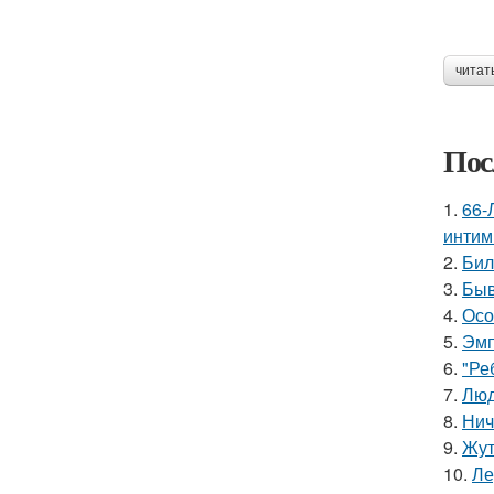
читат
Пос
1.
66-
интим
2.
Бил
3.
Быв
4.
Осо
5.
Эмп
6.
"Ре
7.
Люд
8.
Нич
9.
Жут
10.
Ле