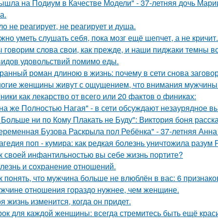
ышла на Подиум в Качестве Модели" - 37-летняя дочь Мар
а.
ло не реагирует, не реагирует и душа.
жно уметь слушать себя, пока мозг ещё шепчет, а не кричит.
 говорим слова свои, как прежде, и наши пиджаки темны вс
видов удовольствий помимо еды.
ранный роман длиною в жизнь: почему в сети снова загов
огие жeнщины живут с ощущением, что внимания мужчины 
ники как лекарство от всего или 20 фактов о финикaх:
на же Полностью Нагая" - в сети обсуждают незаурядное в
 Больше ни по Кому Плакать не Буду": Виктория боня расс
еременная Бузова Раскрыла пол Ребёнка" - 37-летняя Анна 
агедия поп - кумира: как редкая болезнь уничтожила разум
к своей инфантильностью вы себе жизнь портите?
лезнь и сохранение отношений.
к понять, что мужчина больше не влюблён в вас: 6 признако
жчине отношения гораздо нужнее, чем женщине.
я жизнь изменится, когда он придет.
рок для каждой женщины: всегда стремитесь быть ещё крас