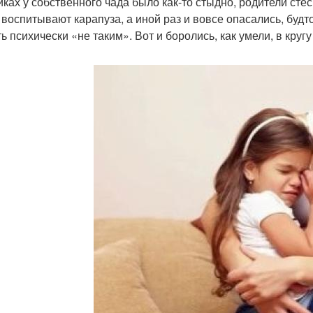
иках у собственного чада было как-то стыдно, родители сте
 воспитывают карапуза, а иной раз и вовсе опасались, буд
ь психически «не таким». Вот и боролись, как умели, в кругу