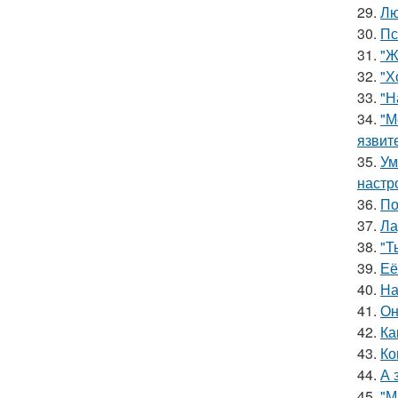
29.
Лю
30.
Пс
31.
"Ж
32.
"Х
33.
"Н
34.
"М
язвит
35.
Ум
настр
36.
По
37.
Ла
38.
"Т
39.
Её
40.
На
41.
Он
42.
Ка
43.
Ко
44.
А 
45.
"М