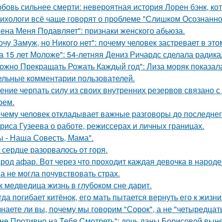
бовь сильнее смерти: невероятная история Лорен бэнк, кот
ихологи всё чаще говорят о проблеме "Слишком Осознанног
ена Меня Подавляет": признаки женского абьюза.
очу Замуж, но Никого нет": почему человек застревает в этом
а 15 лет Моложе": 54-летняя Дениз Ричардс сделала радик
ожно Прекращать Рожать Каждый год": Лиза моряк показала 
ельные комментарии пользователей.
ение черпать силу из своих внутренних резервов связано
оем.
чему человек откладывает важные разговоры до последнег
риса Гузеева о работе, режиссерах и личных границах.
ы - Наша Совесть, Мама".
 сердце разорвалось от горя.
род афар. Вот через что проходит каждая девочка в народе
а не могла почувствовать страх.
к медведица жизнь в глубоком сне дарит.
гда погибает китёнок, его мать пытается вернуть его к жизни
знаете ли вы, почему мы говорим "Сорок", а не "четыредцат
не Противно на Тебя Смотреть": дочь даны Борисовой вынес