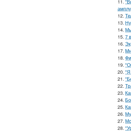
11.
"В
амплу
12.
Те
13.
Ну
14.
Мы
15.
7 
16.
Эк
17.
Mн
18.
Фи
19.
"О
20.
"Я
21.
"Б
22.
Тр
23.
Ка
24.
Бо
25.
Ка
26.
Му
27.
Мо
28.
"У