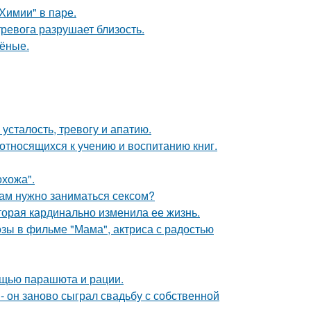
Химии" в паре.
ревога разрушает близость.
чёные.
усталость, тревогу и апатию.
относящихся к учению и воспитанию книг.
хожа".
рам нужно заниматься сексом?
торая кардинально изменила ее жизнь.
зы в фильме "Мама", актриса с радостью
мощью парашюта и рации.
 он заново сыграл свадьбу с собственной