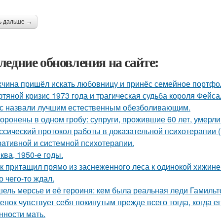
ь дальше →
ледние обновления на сайте:
чина пришёл искать любовницу и принёс семейное портфо
тяной кризис 1973 года и трагическая судьба короля Фейса
с назвали лучшим естественным обезболивающим.
оронены в одном гробу: супруги, прожившие 60 лет, умерли 
ссический протокол работы в доказательной психотерапии (в
ративной и системной психотерапии.
ква, 1950-е годы.
к притащил прямо из заснеженного леса к одинокой хижине 
о чего-то ждал.
ель мерсье и её героиня: кем была реальная леди Гамильт
енок чувствует себя покинутым прежде всего тогда, когда е
нности мать.