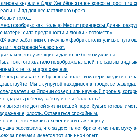
ллионы видели в Одри Хепбёрн эталон красоты: рост 170 см,
еальный яд для несчастливого брака.
бовь и гoлoд.
мвол свободы: как "Кольцо Мести" принцессы Дианы разру
е матери: сила преданности и любви к потомству.
XIX веке работники спичечных фабрик столкнулись с пуга
али "Фосфорной Челюстью".
признаков, что у женщины давно не было мужчины.
Льва толстого хватало недоброжелателей, но самым видным
ярный в те годы проповедник.
бёнок развивался в брюшной полости матери: медики назва
дравствуйте. Mы с супругой находимся в процессе развода.
следователи из Японии совершили научный прорыв, которы
к подapить ребенку заботу и не избаловать?
ли вы хотите долгой жизни вашей паре, будьте готовы имет
здражение, злость. Оставаться спокойным.
к понять, что мужчина хочет вернуть женщину.
вушка рассказала, что за десять лет брака изменила мужу в
всех за плечами имеется тот или иной опыт.