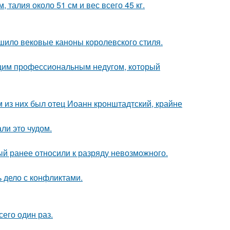
 талия около 51 см и вес всего 45 кг.
шило вековые каноны королевского стиля.
ющим профессиональным недугом, который
 из них был отец Иоанн кронштадтский, крайне
ли это чудом.
й ранее относили к разряду невозможного.
ь дело с конфликтами.
сего один раз.