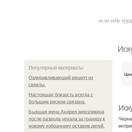
если тебе труд
Иск
Популярные материалы
Цве
Оздоравливающий рецепт из
свеклы.
Hacтоящая близость всегда с
большим риском связана.
Иску
Бывшая жена Андрея мерзликина
Черна
после развода уехала за границу к
интри
новому избраннику оставив детей.