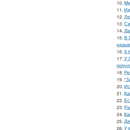
10.
Ми
11.
Ид
12.
Лю
13.
Си
14.
Дв
15.
В 
назыв
16.
5 
17.
У 
попул
18.
Ре
19.
"З
20.
Ис
21.
Ка
22.
Eс
23.
Ра
24.
Ка
25.
Де
26.
У 