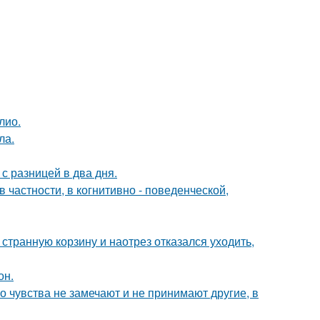
лио.
ла.
с разницей в два дня.
 частности, в когнитивно - поведенческой,
странную корзину и наотрез отказался уходить,
он.
го чувства не замечают и не принимают другие, в