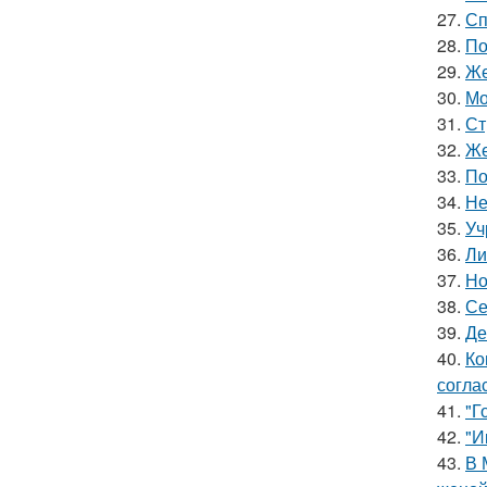
27.
Сп
28.
По
29.
Же
30.
Мо
31.
Ст
32.
Же
33.
По
34.
Не
35.
Уч
36.
Ли
37.
Но
38.
Се
39.
Де
40.
Ко
согла
41.
"Г
42.
"И
43.
В 