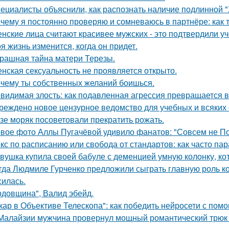
ециалисты объяснили, как распознать наличие подлинной "
чему я постоянно проверяю и сомневаюсь в партнёре: как т
нские лица считают красивее мужских - это подтвердили у
я жизнь изменится, когда он придет.
рашная тайна матери Терезы.
нская сексуальность не проявляется открыто.
чему ты собственных желаний боишься.
видимая злость: как подавленная агрессия превращается в 
реждено новое цензурное ведомство для учебных и всяких 
зе моряк посоветовали прекратить рожать.
вое фото Аллы Пугачёвой удивило фанатов: "Совсем не По
кс по расписанию или свобода от стандартов: как часто па
вушка купила своей бабуле с деменцией умную колонку, ко
гда Людмиле Гурченко предложили сыграть главную роль ко
силась.
одовщина", Валид эбейд.
кар в Объективе Телескопа": как победить нейросети с по
Малайзии мужчина провернул мощный романтический трюк -