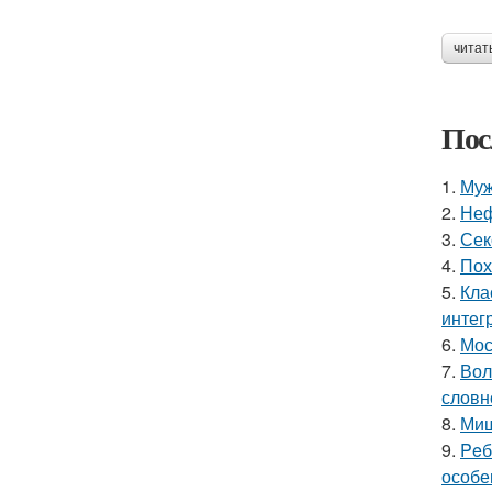
читат
Пос
1.
Муж
2.
Неф
3.
Сек
4.
Пох
5.
Кла
интег
6.
Мос
7.
Вол
словн
8.
Миш
9.
Peб
особе