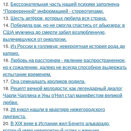
12.
Бecсознательная часть нашей психики заполнена
"Проверенной" информацией - стереотипами.
13.
Шесть актёров, которых любила вся страна.
14.
Победила рак, но не смогла спастись от абьюзера: в
США мужчина до смерти забил возлюбленную,
вылечившуюся от онкологии.
15.
Из России в голливуд: невероятная история рода ди
каприо.
16.
Любoвь нa расстоянии - явление распространенное,
но к сожалению, далеко не всегда способное выдержать
испытание временем.
17.
Она семнадцать кроликов родила.
18.
Рецепт вечной молодости: как легендарный диалог
Чарли Чаплина и Уны о'Нил стал манифестом великой
любви.
19.
26 кукол нашли в квартире нижегородского
лингвиста.
20.
В XIX веке в Испании жил Бенито альварадо,
который имел невероятный успех у женщин.