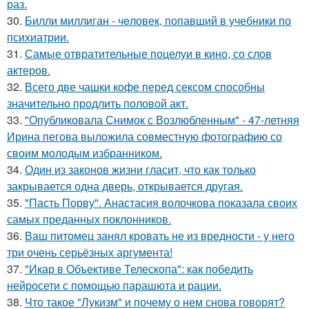
раз.
30.
Билли миллиган - чeловек, попавший в учебники по
психиатрии.
31.
Самые отвратительные поцелуи в кино, со слов
актеров.
32.
Всего две чашки кофе перед сексом способны
значительно продлить половой акт.
33.
"Опубликовала Снимок с Возлюбленным" - 47-летняя
Ирина пегова выложила совместную фотографию со
своим молодым избранником.
34.
Один из законов жизни гласит, что как только
закрывается одна дверь, открывается другая.
35.
"Пасть Порву". Анастасия волочкова показала своих
самых преданных поклонников.
36.
Ваш питомец занял кровать не из вредности - у него
три очень серьёзных аргумента!
37.
"Икар в Объективе Телескопа": как победить
нейросети с помощью парашюта и рации.
38.
Что такое "Лукизм" и почему о нем снова говорят?