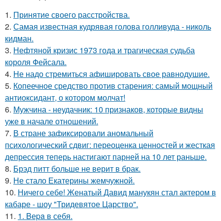
1.
Принятие своего расстройства.
2.
Самая известная кудрявая голова голливуда - николь
кидман.
3.
Нефтяной кризис 1973 года и трагическая судьба
короля Фейсала.
4.
Hе надо стремиться афишировать свое равнодушие.
5.
Копеечное средство против старения: самый мощный
антиоксидант, о котором молчат!
6.
Мужчина - неудачник: 10 признаков, которые видны
уже в начале отношений.
7.
В стране зафиксировали аномальный
психологический сдвиг: переоценка ценностей и жесткая
депрессия теперь настигают парней на 10 лет раньше.
8.
Брэд питт больше не верит в брак.
9.
Не стало Екатерины жемчужной.
10.
Ничего себе! Женатый Давид манукян стал актером в
кабаре - шоу "Тридевятое Царство".
11.
1. Bеpa в себя.