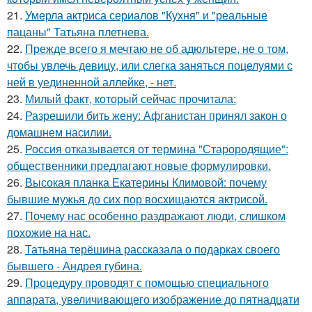
21.
Умерла актриса сериалов "Кухня" и "реальные
пацаны" Татьяна плетнева.
22.
Прежде всего я мечтаю не об адюльтере, не о том,
чтобы увлечь девицу, или слегка заняться поцелуями с
ней в уединенной аллейке, - нет.
23.
Милый факт, который сейчас прочитала:
24.
Разрешили бить жену: Афганистан принял закон о
домашнем насилии.
25.
Россия отказывается от термина "Старородящие":
общественники предлагают новые формулировки.
26.
Высокая планка Екатерины Климовой: почему
бывшие мужья до сих пор восхищаются актрисой.
27.
Почему нас особенно раздражают люди, слишком
похожие на нас.
28.
Татьяна терёшина рассказала о подарках своего
бывшего - Андрея губина.
29.
Процедуру проводят с помощью специального
аппарата, увеличивающего изображение до пятнадцати