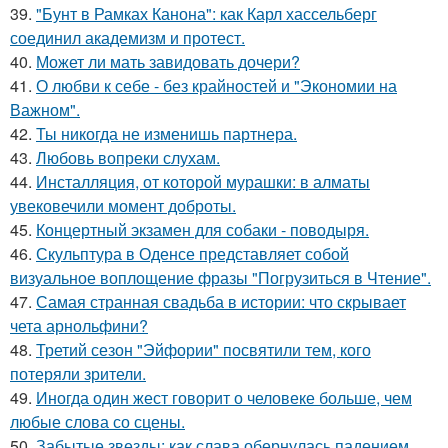
39.
"Бунт в Рамках Канона": как Карл хассельберг
соединил академизм и протест.
40.
Может ли мать завидовать дочери?
41.
О любви к себе - без крайностей и "Экономии на
Важном".
42.
Ты никогда не изменишь партнера.
43.
Любовь вопреки слухам.
44.
Инсталляция, от которой мурашки: в алматы
увековечили момент доброты.
45.
Концертный экзамен для собаки - поводыря.
46.
Скульптура в Оденсе представляет собой
визуальное воплощение фразы "Погрузиться в Чтение".
47.
Самая странная свадьба в истории: что скрывает
чета арнольфини?
48.
Третий сезон "Эйфории" посвятили тем, кого
потеряли зрители.
49.
Иногда один жест говорит о человеке больше, чем
любые слова со сцены.
50.
Забытые звезды: как слава обернулась падением.