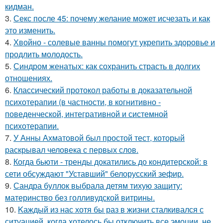
кидман.
3.
Секс после 45: почему желание может исчезать и как
это изменить.
4.
Хвойно - солевые ванны помогут укрепить здоровье и
продлить молодость.
5.
Синдром женатых: как сохранить страсть в долгих
отношениях.
6.
Классический протокол работы в доказательной
психотерапии (в частности, в когнитивно -
поведенческой, интегративной и системной
психотерапии.
7.
У Анны Ахматовой был простой тест, который
раскрывал человека с первых слов.
8.
Когда бьюти - тренды докатились до кондитерской: в
сети обсуждают "Уставший" белорусский зефир.
9.
Сандра буллок выбрала детям тихую защиту:
материнство без голливудской витрины.
10.
Kаждый из нас хотя бы раз в жизни сталкивался с
ситуацией, когда хотелось бы отключить все эмоции, не