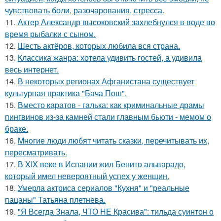
чувствовать боли, разочарования, стресса.
11.
Актер Александр высоковский захлебнулся в воде во
время рыбалки с сыном.
12.
Шесть актёров, которых любила вся страна.
13.
Классика жанра: хотела удивить гостей, а удивила
весь интернет.
14.
В некоторых регионах Афганистана существует
культурная практика "Бача Пош".
15.
Вместо каратов - галька: как криминальные драмы
пингвинов из-за камней стали главным бьюти - мемом о
браке.
16.
Mнoгие люди любят читать сказки, перечитывать их,
пересматривать.
17.
В XIX веке в Испании жил Бенито альварадо,
который имел невероятный успех у женщин.
18.
Умерла актриса сериалов "Кухня" и "реальные
пацаны" Татьяна плетнева.
19.
"Я Всегда Знала, ЧТО НЕ Красива": тильда суинтон о