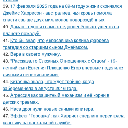
39.
17 февраля 2025 года на 89-м году жизни скончался
Джеймс Харрисон - австралиец, чья кровь помогла
спасти свыше двух миллионов новорождённых.
40.
Даман - одно из самых недооценённых существ на
планете пожалуй.
41.
Кто бы знал, что у красавчика колина фаррела
трагедия со старшим сыном Джеймсом.
42.
Вера в своего мужчину.
43.
"Рассказал о Сложных Отношениях с Отцом" - 19-
летний сын Евгения Плющенко Егор впервые поделился
личными переживаниями.
44.
Китаянка знала, что ждёт тройню, когда
забеременела в августе 2016 года.
45.
Агрессия как защитный механизм и её корни в
детских травмах.
46.
Наса дропнули новые снимки юпитера.
47.
Эффект "Горошка": как Харриет сперлинг переиграла
классику на пасхальной службе.