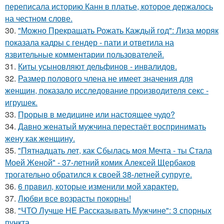
переписала историю Канн в платье, которое держалось
на честном слове.
30.
"Можно Прекращать Рожать Каждый год": Лиза моряк
показала кадры с гендер - пати и ответила на
язвительные комментарии пользователей.
31.
Киты усыновляют дельфинов - инвалидов.
32.
Размер полового члена не имеет значения для
женщин, показало исследование производителя секс -
игрушек.
33.
Прорыв в медицине или настоящее чудо?
34.
Давно женатый мужчина перестаёт воспринимать
жену как женщину.
35.
"Пятнадцать лет, как Сбылась моя Мечта - ты Стала
Моей Женой" - 37-летний комик Алексей Щербаков
трогательно обратился к своей 38-летней супруге.
36.
6 прaвил, которые изменили мой хaрaктер.
37.
Любви все возрасты покорны!
38.
"ЧТО Лучше НЕ Рассказывать Мужчине": 3 спорных
пункта.