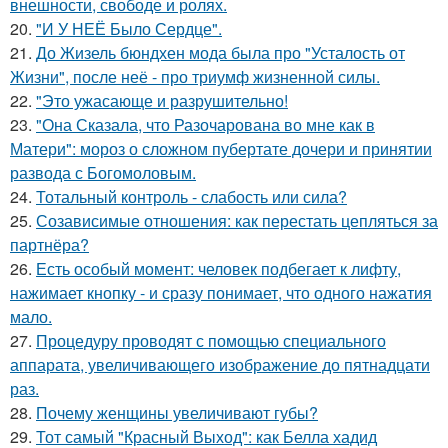
внешности, свободе и ролях.
20.
"И У НЕЁ Было Сердце".
21.
До Жизель бюндхен мода была про "Усталость от
Жизни", после неё - про триумф жизненной силы.
22.
"Это ужасающе и разрушительно!
23.
"Она Сказала, что Разочарована во мне как в
Матери": мороз о сложном пубертате дочери и принятии
развода с Богомоловым.
24.
Тотальный контроль - слабость или сила?
25.
Созависимые отношения: как перестать цепляться за
партнёра?
26.
Есть особый момент: человек подбегает к лифту,
нажимает кнопку - и сразу понимает, что одного нажатия
мало.
27.
Процедуру проводят с помощью специального
аппарата, увеличивающего изображение до пятнадцати
раз.
28.
Почему женщины увеличивают губы?
29.
Тот самый "Красный Выход": как Белла хадид