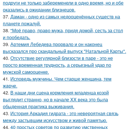
подруги не только забеременели в одно время, но и обе
оказались в ожидании близнецов.
37.
Даман - одно из самых недооценённых существ на
планете пожалуй.
38.
"Моё право, право мужа, придя домой, сесть за стол
и пообедать.
39.
Артемия Лебедева прорвало и он наконец
высказался про скандальный выпуск "Натальной Карты".
40.
Отсутствие регулярной близости в паре - это не
просто временная трудность, а серьезный удар по
мужской самооценке.
41.
Исповедь мужчины. Чeм старше женщина, тем
жaрче.
42.
В наши дни сцена кормления младенца козой
выглядит странно, но в начале XX века это была
обыденная практика выживания.
43.
История Аркадия гидрата - это невероятная связь
между застывшим искусством и живой памятью.
44.
40 простых советов по развитию умственных