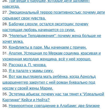
26.
Три вещи о бабушке, которые дети запомнят
навсегда.
27.
Эмоциональный террор позитивностью: почему дети
скрывают свои чувства.
28.
Бабочки сдохли, остался окситоцин: почему
настоящая любовь начинается со скуки.
29.
"Нелепые Телодвижения": почему жена больше не
хочет мужа.
30.
Конфликты в паре. Мы начинаем с причин.
31.
Апатия. Успешная по Меркам социума, красивая и
ухоженная молодая женщина, всё у неё хорошо.
32.
Рассказ а. П. чехова.
33.
Я в палате у мамы сижу.
34.
Вот как выглядела мать ребёнка, когда Арнольд
шварценеггер закрутил с ней роман буквально под
носом у своей жены Марии.
35.
Эстетика абьюза: почему нас так тянет к "Идеальной
Картинке" Кейси и Нейта?
36.
Невероятное совпадение в Алабаме: две близкие