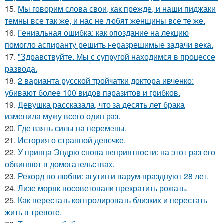
15.
Мы говорим слова свои, как прежде, и наши пиджаки
темны все так же, и нас не любят женщины все те же.
16.
Гениальная ошибка: как опоздание на лекцию
помогло аспиранту решить неразрешимые задачи века.
17.
"Здравствуйте. Mы с супругой находимся в процессе
развода.
18.
2 варианта русской тройчатки доктора ивченко:
убивают более 100 видов паразитов и грибков.
19.
Девушка рассказала, что за десять лет брака
изменила мужу всего один раз.
20.
Где взять силы на перемены.
21.
История о странной девочке.
22.
У принца Эндрю снова неприятности: на этот раз его
обвиняют в домогательствах.
23.
Рекорд по любви: агутин и варум празднуют 28 лет.
24.
Лизе моряк посоветовали прекратить рожать.
25.
Как перестать контролировать близких и перестать
жить в тревоге.