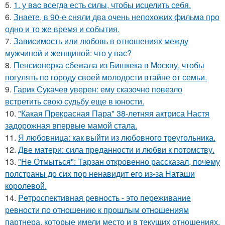
5.
1. у вac всегда есть силы, чтобы исцелить себя.
6.
Знаете, в 90-е сняли два очень непохожих фильма про
одно и то же время и события.
7.
Зависимость или любовь в отношениях между
мужчиной и женщиной: что у вас?
8.
Пенсионерка сбежала из Бишкека в Москву, чтобы
погулять по городу своей молодости втайне от семьи.
9.
Гарик Сукачев уверен: ему сказочно повезло
встретить свою судьбу еще в юности.
10.
"Какая Прекрасная Пара" 38-летняя актриса Настя
задорожная впервые мамой стала.
11.
Я любовница: как выйти из любовного треугольника.
12.
Две матери: сила преданности и любви к потомству.
13.
"Не Отмыться": Тарзан откровенно рассказал, почему
полстраны до сих пор ненавидит его из-за Наташи
королевой.
14.
Peтроспективная ревность - это переживание
ревности по отношению к прошлым отношениям
партнера, которые имели место и в текущих отношениях.