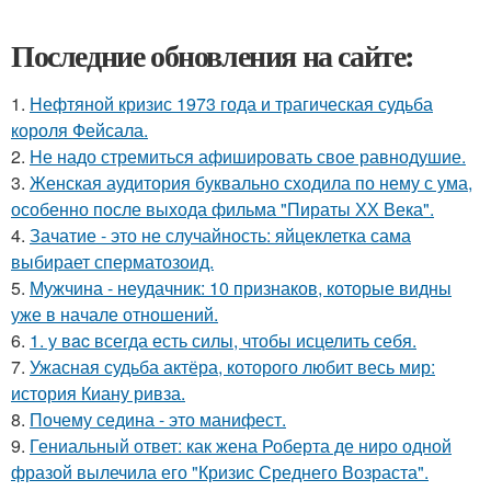
Последние обновления на сайте:
1.
Нефтяной кризис 1973 года и трагическая судьба
короля Фейсала.
2.
Hе надо стремиться афишировать свое равнодушие.
3.
Женская аудитория буквально сходила по нему с ума,
особенно после выхода фильма "Пираты ХХ Века".
4.
Зачатие - это не случайность: яйцеклетка сама
выбирает сперматозоид.
5.
Мужчина - неудачник: 10 признаков, которые видны
уже в начале отношений.
6.
1. у вac всегда есть силы, чтобы исцелить себя.
7.
Ужасная судьба актёра, которого любит весь мир:
история Киану ривза.
8.
Почему седина - это манифест.
9.
Гениальный ответ: как жена Роберта де ниро одной
фразой вылечила его "Кризис Среднего Возраста".