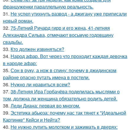
француженки параллельную реальность.
31.
Не успел утихнуть развод - а джигану уже приписали
новый роман.
32.
75-Летний Ричард гирр и его жена, 41-летняя
Алехандра Сильва, отмечают восьмую годовщину
свадьбы.
33.
Кто должен извиняться?
34.
Народ афар. Вот через что проходит каждая девочка
в народе афар:
35.
Сон в руку, а нож в спину: почему в джидинском
районе опасно путать имена в постели.
36.
Нужно ли нравиться всем?
37.
38-Летняя Ира Горбачёва поделилась мыслями о
том, должна ли женщина обязательно родить детей.
38.
Леди Диана: первая во многом.
39.
Эстетика абьюза: почему нас так тянет к "Идеальной
Картинке" Кейси и Нейта?
40.
Не нужно лупить молотком и зажимать в дверях: