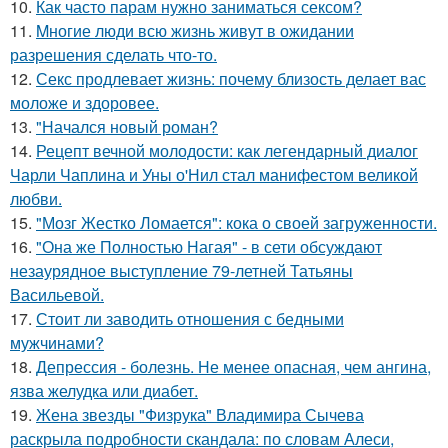
10.
Как часто парам нужно заниматься сексом?
11.
Mногие люди всю жизнь живут в ожидании
разрешения сделать что-то.
12.
Секс продлевает жизнь: почему близость делает вас
моложе и здоровее.
13.
"Начался новый роман?
14.
Рецепт вечной молодости: как легендарный диалог
Чарли Чаплина и Уны о'Нил стал манифестом великой
любви.
15.
"Мозг Жестко Ломается": кока о своей загруженности.
16.
"Она же Полностью Нагая" - в сети обсуждают
незаурядное выступление 79-летней Татьяны
Васильевой.
17.
Стоит ли заводить отношения с бедными
мужчинами?
18.
Депрессия - болезнь. Не менее опасная, чем ангина,
язва желудка или диабет.
19.
Жена звезды "Физрука" Владимира Сычева
раскрыла подробности скандала: по словам Алеси,