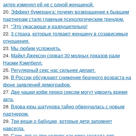
актер изменял ей не с одной женщиной.
20.
Эффект бумеранга: почему возвращение к бывшим
партнерам стало главным психологическим трендом.
21.
"Это ужасающе и разрушительно!
22.
3 страха, которые толкают женщину в созависимые
отношения.
23.
Мы любим усложнять.
24.
Майкл Джексон сорвал 30 модных показов ради
Наоми Кэмпбелл.
25.
Регулярный секс нас сильнее делает.
26.
В России обсуждают снижение брачного возраста на
фоне заявлений демографов.
27.
Две чашки кофе перед сексом могут удвоить время
акта.
28.
Вдова юры шатунова тайно обвенчалась с новым
партнером.
29.
Три вещи о бабушке, которые дети запомнят
навсегда.
30.
Семь лет за три недели: как кома создала для