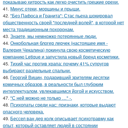
показываю хитрость как легко очистить грецкие орехи.
41.
Минус отеки, морщины и прыщи.
42.
"Без Пафоса и Гранита": Стас пьеха шокировал
общественность своей "последней волей", в которой нет
места традиционным похоронам.
43.
Знаете, мы немножко потерянные люди.
44.
Онкобольная блогер лерчек (настоящее имя -
Валерия Чекалина) покинула свою косметическую
компанию Letique и запустила новый бренд косметики.
45.
Тихий час против храпа: почему 41% супругов
выбирают раздельные спальни.
46.
Георгий Вицин, подаривший зрителям десятки
комичных образов, в реальности был глубоким
интеллектуалом, увлекавшимся йогой и искусством.
47.
"С ней можно не только …" -.
48.
Психопаты среди нас: признаки, которые выдают
опасного человека.
49.
Бессел ван дер колк описывает психотравму как
опыт, который оставляет людей в состоянии