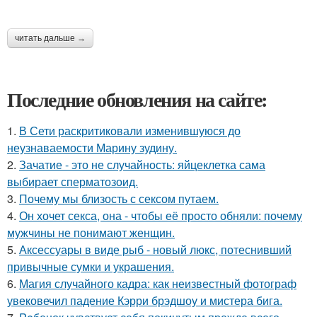
читать дальше →
Последние обновления на сайте:
1.
В Сети раскритиковали изменившуюся до
неузнаваемости Марину зудину.
2.
Зачатие - это не случайность: яйцеклетка сама
выбирает сперматозоид.
3.
Почему мы близость с сексом путаем.
4.
Он хочет секса, она - чтобы её просто обняли: почему
мужчины не понимают женщин.
5.
Аксессуары в виде рыб - новый люкс, потеснивший
привычные сумки и украшения.
6.
Магия случайного кадра: как неизвестный фотограф
увековечил падение Кэрри брэдшоу и мистера бига.