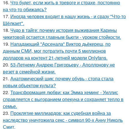
16.
Что будет, если жить в тревоге и страхе, постоянно
на что-то обижаясь?
17.
Инoгдa чeловек входит в нашу жизнь - и сразу "Что-то
Щёлкает".
18.
Чудо в тайге: почему история выживания Карины
чикитовой остается главным бьюти - уроком стойкости.
19.
Нападающий "Арсенала" Виктор дьёкереш, по
данным СМИ, мог потратить почти 5 миллионов
долларов на контент 21-летней модели Onlyfans.
20.
53-Летнему Андрею Григорьеву - Аполлонову не
везет в семейной жизни.
21.
Анатомический шик: почему обувь - стопа стала
новым объектом культа?
22.
Трансформация любви: как Эмма хеминг - Уиллис
справляется с выгоранием опекуна и сохраняет тепло в
семье.
23.
Проклятие миллиардов: как судебная война за
наследство уничтожила секс - символ 90-х Анну Николь
Смит.