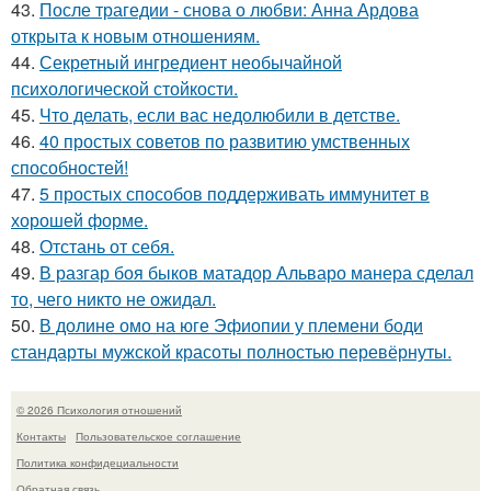
43.
После трагедии - снова о любви: Анна Ардова
открыта к новым отношениям.
44.
Секретный ингредиент необычайной
психологической стойкости.
45.
Что делать, если вас недолюбили в детстве.
46.
40 простых советов по развитию умственных
способностей!
47.
5 простых способов поддерживать иммунитет в
хорошей форме.
48.
Отстань от себя.
49.
В разгар боя быков матадор Альваро манера сделал
то, чего никто не ожидал.
50.
В долине омо на юге Эфиопии у племени боди
стандарты мужской красоты полностью перевёрнуты.
© 2026 Психология отношений
Контакты
Пользовательское соглашение
Политика конфидециальности
Обратная связь