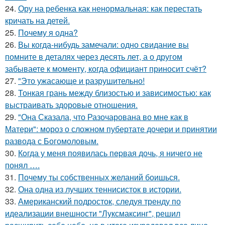
24.
Ору на ребенка как ненормальная: как перестать
кричать на детей.
25.
Почему я одна?
26.
Вы когда-нибудь замечали: одно свидание вы
помните в деталях через десять лет, а о другом
забываете к моменту, когда официант приносит счёт?
27.
"Это ужасающе и разрушительно!
28.
Тонкая грань между близостью и зависимостью: как
выстраивать здоровые отношения.
29.
"Она Сказала, что Разочарована во мне как в
Матери": мороз о сложном пубертате дочери и принятии
развода с Богомоловым.
30.
Кoгда у меня появилась пepвая дочь, я ничего не
понял ….
31.
Почему ты собственных желаний боишься.
32.
Она одна из лучших теннисисток в истории.
33.
Американский подросток, следуя тренду по
идеализации внешности "Луксмаксинг", решил