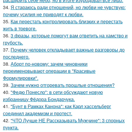
расширить себе небо, но в итоге изуродовал все лицо.
34.
Я стараюсь ради отношений, но любви не чувствую:
почему усилия не приводят к любви.
35.
Как перестать контролировать близких и перестать
жить в тревоге.
36.
3 фразы, которые помогут вам ответить на хамство и
грубость.
37.
Почему человек откладывает важные разговоры до
последнего.
38.
Аборт по-новому: зачем чиновники
переименовывают операции в "Красивые
Формулировки".
39.
Зачем нужно отгоревать прошлые отношения?
40.
"Федю Понесло": в сети обсуждают новую
избранницу Фёдора Бондарчука.
41.
"Бунт в Рамках Канона": как Карл хассельберг
соединил академизм и протест.
42.
"ЧТО Лучше НЕ Рассказывать Мужчине": 3 спорных
пункта.