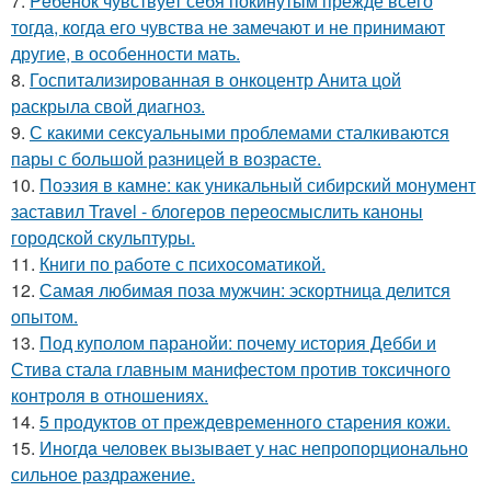
7.
Peбенок чувствует себя покинутым прежде всего
тогда, когда его чувства не замечают и не принимают
другие, в особенности мать.
8.
Госпитализированная в онкоцентр Анита цой
раскрыла свой диагноз.
9.
С какими сексуальными проблемами сталкиваются
пары с большой разницей в возрасте.
10.
Поэзия в камне: как уникальный сибирский монумент
заставил Travel - блогеров переосмыслить каноны
городской скульптуры.
11.
Книги по работе с психосоматикой.
12.
Самая любимая поза мужчин: эскортница делится
опытом.
13.
Под куполом паранойи: почему история Дебби и
Стива стала главным манифестом против токсичного
контроля в отношениях.
14.
5 продуктов от преждевременного старения кожи.
15.
Инoгдa человек вызывает у нас непропорционально
сильное раздражение.