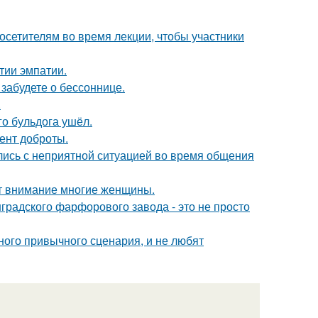
посетителям во время лекции, чтобы участники
тии эмпатии.
забудете о бессоннице.
.
го бульдога ушёл.
ент доброты.
лись с неприятной ситуацией во время общения
ют внимание многие женщины.
градского фарфорового завода - это не просто
ного привычного сценария, и не любят