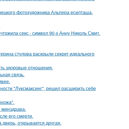
урецкого фотохудожника Альпера есилташа.
.
чтожила секс - символ 90-х Анну Николь Смит.
терина стулова раскрыли секрет идеального
ать здоровые отношения.
ьная связь.
ивее.
ности "Луксмаксинг", решил расширить себе
хожа".
и минздрава.
сле его смерти.
а дверь, открывается другая.