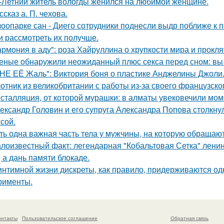
-Летний житель вологды женился на любимой женщине.
ссказ а. П. чехова.
зоопарке сан - Диего сотрудники поднесли выдр поближе к 
и рассмотреть их получше.
армония в аду": роза Хайруллина о хрупкости мира и прокля
еные обнаружили неожиданный плюс секса перед сном: вы 
НЕ ЕЁ Жаль": Виктория боня о пластике Анджелины Джоли
отник из великобритании с работы из-за своего французско
сталляция, от которой мурашки: в алматы увековечили мом
ександр Головин и его супруга Александра Попова столкну
ссой.
ть одна важная часть тела у мужчины, на которую обраща
лоизвестный факт: легендарная "Кобальтовая Сетка" ленин
, а дань памяти блокаде.
интимной жизни дискреты, как правило, придерживаются од
рименты.
онтакты
Пользовательское соглашение
Обратная связь