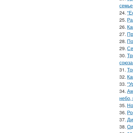
семье
24.
"Е
25.
Ра
26.
Ка
27.
Пр
28.
По
29.
Се
30.
Тр
союза
31.
То
32.
Ка
33.
"У
34.
Ам
небо,
35.
Но
36.
Ро
37.
Ди
38.
Од