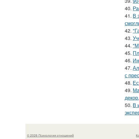
39.
90
40.
Ра
41.
В 
смогл
42.
"Г
43.
Уч
44.
"М
45.
Пл
46.
Ин
47.
Ал
с пре
48.
Ес
49.
Ма
декор
50.
В 
экспе
© 2026 Психология отношений
К