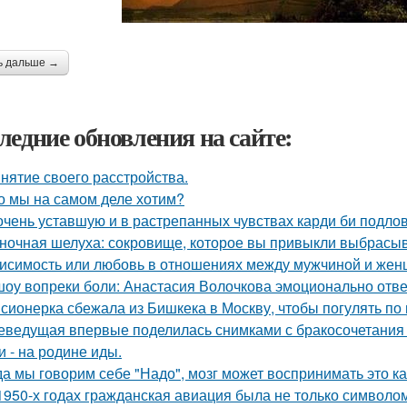
ь дальше →
ледние обновления на сайте:
нятие своего расстройства.
о мы на самом деле хотим?
очень уставшую и в растрепанных чувствах карди би подло
ночная шелуха: сокровище, которое вы привыкли выбрасыв
исимость или любовь в отношениях между мужчиной и женщ
шоу вопреки боли: Анастасия Волочкова эмоционально отве
сионерка сбежала из Бишкека в Москву, чтобы погулять по 
еведущая впервые поделилась снимками с бракосочетания 
и - на родине иды.
да мы говорим себе "Надо", мозг может воспринимать это ка
1950-х годах гражданская авиация была не только символом