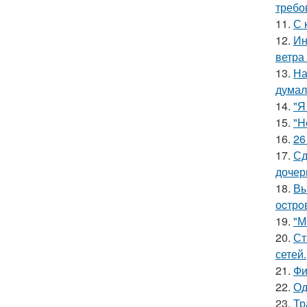
требо
11.
С 
12.
Ин
ветра
13.
На
думал
14.
"Я
15.
"H
16.
26
17.
Сд
дочер
18.
Вы
оcтрo
19.
"М
20.
Ст
сетей.
21.
Фи
22.
Од
23.
Тр