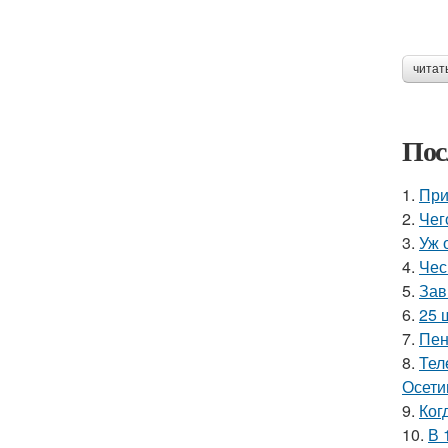
читат
Пос
1.
При
2.
Чег
3.
Уж 
4.
Чес
5.
Зав
6.
25 
7.
Пен
8.
Тел
Осети
9.
Ког
10.
В 