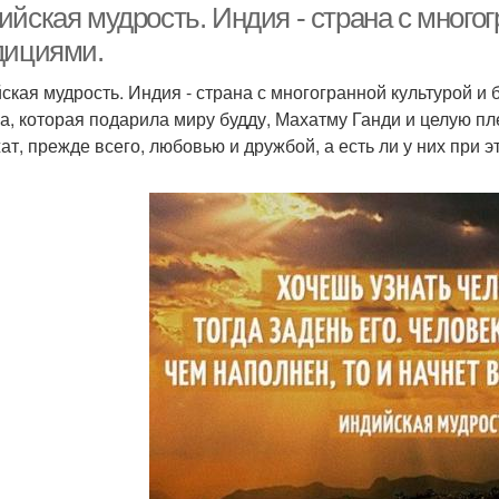
йская мудрость. Индия - страна с многог
дициями.
ская мудрость. Индия - страна с многогранной культурой и
а, которая подарила миру будду, Махатму Ганди и целую п
ат, прежде всего, любовью и дружбой, а есть ли у них при э