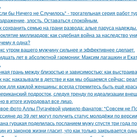
.
сли бы Ничего не Случилось" - трогательная серия работ т
здражение, злость. Оставаться спокойным.
к сохранить семью на грани развода: алые паруса надежды
оклятие миллиардов: как судебная война за наследство уни
чему я одна?
кс утром вашего мужчину сильнее и эффективнее сделает.
идцать лет в абсолютной гармонии: Максим лагашкин и Ека
.
нкая грань между близостью и зависимостью: как выстраив
к нас наказывали в детстве и как мы общаемся сейчас: реал
рок для каждой женщины: всегда стремитесь быть ещё крас
ериканский подросток, следуя тренду по идеализации внеш
 но в итоге изуродовал все лицо.
вое фото Аллы Пугачёвой удивило фанатов: "Совсем не По
ссияне до 39 лет могут получить статус молодёжи по верси
ана гурцкая поделилась посланием мужу спустя три года по
ин из законов жизни гласит, что как только закрывается одн