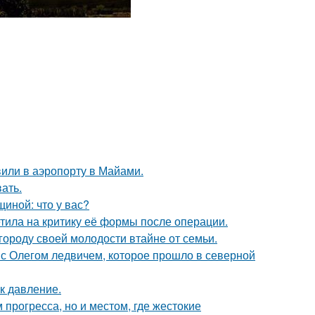
вили в аэропорту в Майами.
ать.
иной: что у вас?
тила на критику её формы после операции.
городу своей молодости втайне от семьи.
с Олегом ледвичем, которое прошло в северной
к давление.
 прогресса, но и местом, где жестокие