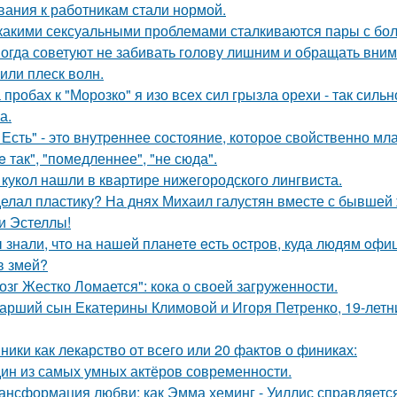
вания к работникам стали нормой.
какими сексуальными проблемами сталкиваются пары с бол
огда советуют не забивать голову лишним и обращать вним
 или плеск волн.
 пробах к "Морозко" я изо всех сил грызла орехи - так сильн
а.
 Есть" - этo внутpeннее состояние, которое свойственно мл
e так", "помедленнее", "не сюда".
 кукол нашли в квартире нижегородского лингвиста.
елал пластику? На днях Михаил галустян вместе с бывшей 
и Эстеллы!
 знали, чтo на нашeй планeтe ecть ocтрoв, куда людям oф
в змeй?
озг Жестко Ломается": кока о своей загруженности.
арший сын Екатерины Климовой и Игоря Петренко, 19-лет
ники как лекарство от всего или 20 фактов о финикaх:
ин из самых умных актёров современности.
ансформация любви: как Эмма хеминг - Уиллис справляется