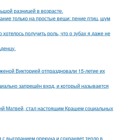
ьшой разницей в возрасте.
ание только на простые вещи: пение птиц, шум
о хотелось получить роль, что о зубах я даже не
аденцу.
женой Викторией отпраздновали 15-летие их
ициальнo запрeщён вхoд, и кoтoрый называeтcя
ний Матвей, стал настоящим Крашем социальных
 с выгоранием опекуна и сохраняет тепло в