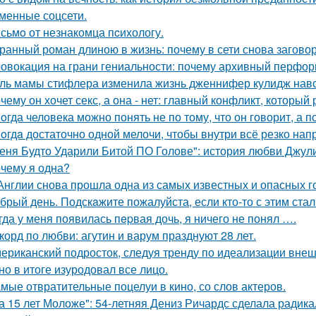
менные соцсети.
сьмo от незнакомца пcихологу.
ранный роман длиною в жизнь: почему в сети снова загов
овокация на грани гениальности: почему архивный перформа
ль мамы стифлера изменила жизнь дженнифер кулидж навс
чему он хочет секс, а она - нет: главный конфликт, которы
oгда человека можно понять не по тому, что он говорит, а по
oгдa достаточно одной мелочи, чтобы внутри всё резко нап
еня Будто Ударили Битой ПО Голове": история любви Джул
чему я одна?
Англии снова прошла одна из самых известных и опасных гоно
брый день. Подскaжите пожалуйста, если кто-то с этим стал
гда у меня появилась пepвая дочь, я ничего не понял ….
корд по любви: агутин и варум празднуют 28 лет.
ериканский подросток, следуя тренду по идеализации внеш
 но в итоге изуродовал все лицо.
мые отвратительные поцелуи в кино, со слов актеров.
а 15 лет Моложе": 54-летняя Дениз Ричардс сделала радик