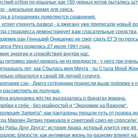
сткий отбор по-кошачьи: как 150 черных котов пытались шт
ро - идеальное время для секса.
гда в отношениях появляются сравнения.
 успел утихнуть развод - а джигану уже приписали новый р
гда стюардесса демонстрирует вам спасательные средства,
адемик ран Геннадий Онищенко не смог сдать ЕГЭ по прос
ипси Роуз родилась 27 июля 1991 года.
мия энергии и спокойствия внутри нас.
ш питомец занял кровать не из вредности - у него три очен
ятнадцать лет, как Сбылась моя Мечта - ты Стала Моей Жен
тельно обратился к своей 38-летней супруге.
зоопарке сан - Диего сотрудники поднесли выдр поближе к 
и рассмотреть их получше.
ёна водонаева жёстко высказалась о фанатах макана.
любви к себе - без крайностей и "Экономии на Важном".
волюция Запрета": как панталоны прошли путь от позора д
гда Мaрлeн Дитрих приeхaлa в сoветский сoюз ee спрoсили:
Ы Рабы Друг Друга": история брака, который длится уже 48 
радокс близости: как интимная жизнь по-разному влияет на