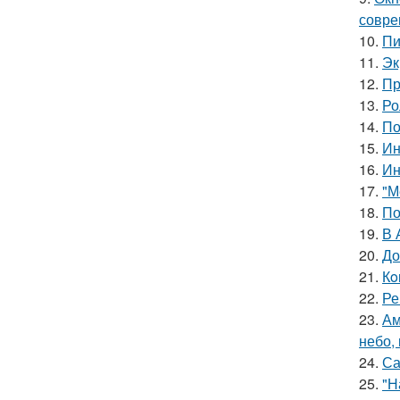
совре
10.
Пи
11.
Эк
12.
Пр
13.
Ро
14.
По
15.
Ин
16.
Ин
17.
"М
18.
По
19.
В 
20.
До
21.
Кo
22.
Ре
23.
Ам
небо,
24.
Са
25.
"Н