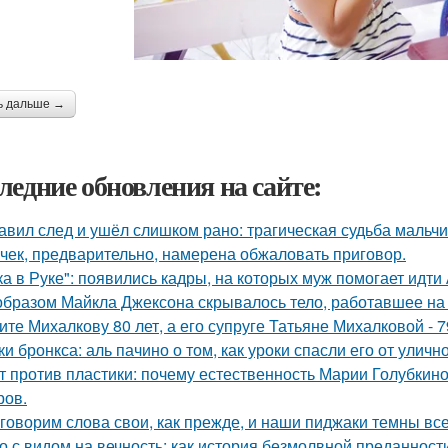
ь дальше →
ледние обновления на сайте:
авил след и ушёл слишком рано: трагическая судьба мальчи
чек, предварительно, намерена обжаловать приговор.
ка в Руке": появились кадры, на которых муж помогает идти
образом Майкла Джексона скрывалось тело, работавшее на 
ите Михалкову 80 лет, а его супруге Татьяне Михалковой - 7
ки бронкса: аль пачино о том, как уроки спасли его от уличн
т против пластики: почему естественность Марии Голубкино
ров.
говорим слова свои, как прежде, и наши пиджаки темны все
о с видом на вечность: как история безмолвной преданнос