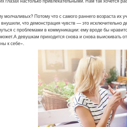
их глазах настолько привлекательными. Нам так хочется р
у молчаливых? Потому что с самого раннего возраста их уч
х внушили, что демонстрация чувств — это исключительно 
нуться с проблемами в коммуникации: ему вроде бы нравится
 может.А девушкам приходится снова и снова выискивать о
ны к себе».