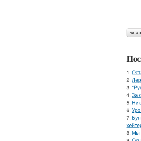
читат
Пос
1.
Ост
2.
Лер
3.
"Ру
4.
За 
5.
Ник
6.
Уро
7.
Бун
хейте
8.
Мы 
9.
Окн