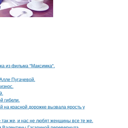
ка из фильма "Максимка".
 Алле Пугачевой.
износ.
9.
ой гибели.
й на красной дорожке вызвала ярость у
 так же, и нас не любят женщины все те же.
ти Валентины Гагариной перевернула