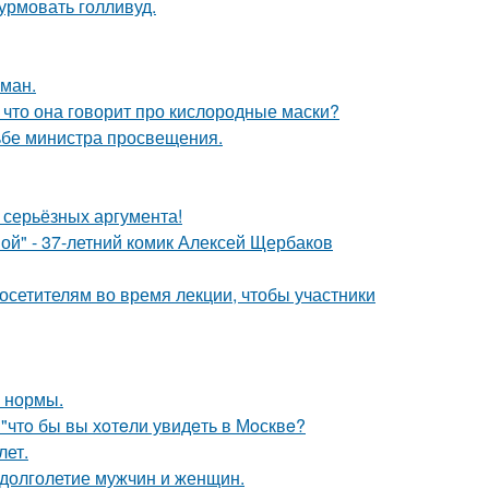
урмовать голливуд.
оман.
 что она говорит про кислородные маски?
ьбе министра просвещения.
ь серьёзных аргумента!
ой" - 37-летний комик Алексей Щербаков
посетителям во время лекции, чтобы участники
о нормы.
 "чтo бы вы хoтeли увидeть в Мoсквe?
лет.
 долголетие мужчин и женщин.