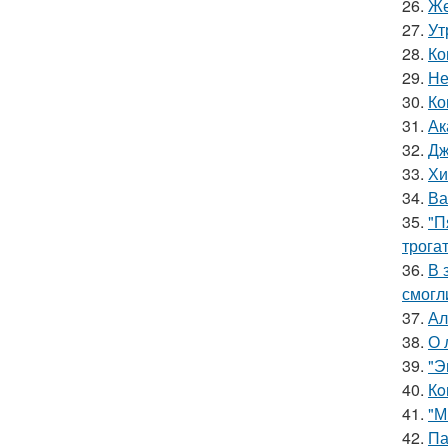
26.
Же
27.
Ут
28.
Ко
29.
Не
30.
Ко
31.
Ак
32.
Дж
33.
Хи
34.
Ва
35.
"П
трога
36.
В 
смогл
37.
Ал
38.
О 
39.
"Э
40.
Кo
41.
"М
42.
Па