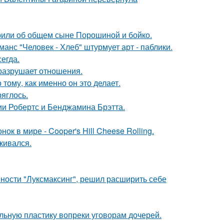
орили об общем сыне Порошиной и бойко.
нс "Человек - Хлеб" штурмует арт - паблики.
егда.
й разрушает отношения.
 тому, как именно он это делает.
ряглось.
ии Робертс и Бенджамина Брэтта.
к в мире - Cooper's Hill Cheese Rolling.
кивался.
ности "Луксмаксинг", решил расширить себе
альную пластику вопреки уговорам дочерей.