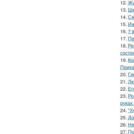
12.
Жу
13.
Ше
14.
Се
15.
Ин
16.
7 
17.
Пр
18.
Ре
состо
19.
Ко
Прихо
20.
Гд
21.
Лю
22.
Ег
23.
Ро
руках.
24.
"Х
25.
До
26.
Не
27.
По