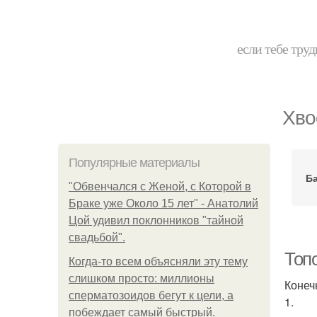
если тебе труд
Хво
Популярные материалы
Б
"Обвенчался с Женой, с Которой в
Браке уже Около 15 лет" - Анатолий
Цой удивил поклонников "тайной
свадьбой".
Топ
Когда-то всем объясняли эту тему
слишком просто: миллионы
Конеч
сперматозоидов бегут к цели, а
1.
побеждает самый быстрый.