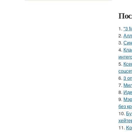
Пос
1.
"3 
2.
Алл
3.
Син
4.
Кла
интег
5.
Ксе
соцсе
6.
3 о
7.
Мил
8.
Иде
9.
Мэр
без кр
10.
Бу
хейте
11.
Ko