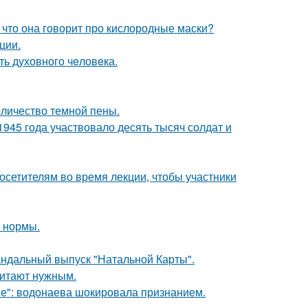
 что она говорит про кислородные маски?
ции.
ть духовного чeловeка.
оличество темной пены.
1945 года участвовало десять тысяч солдат и
посетителям во время лекции, чтобы участники
о нормы.
андальный выпуск "Натальной Карты".
читают нужным.
е": водонаева шокировала признанием.