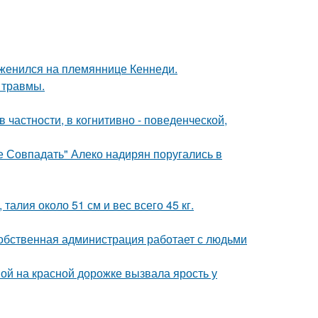
 женился на племяннице Кеннеди.
 травмы.
 частности, в когнитивно - поведенческой,
е Совпадать" Алеко надирян поругались в
алия около 51 см и вес всего 45 кг.
собственная администрация работает с людьми
ой на красной дорожке вызвала ярость у