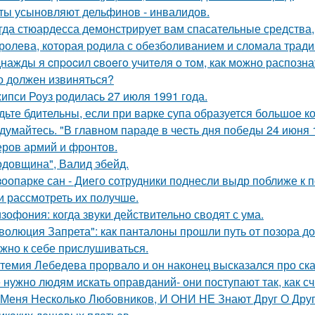
ты усыновляют дельфинов - инвалидов.
гда стюардесса демонстрирует вам спасательные средства,
ролева, которая родила с обезболиванием и сломала тради
нажды я cпpocил cвoeгo учитeля o тoм, как мoжно распозна
о должен извиняться?
ипси Роуз родилась 27 июля 1991 года.
дьте бдительны, если при варке супа образуется большое к
думайтесь. "В главном параде в честь дня победы 24 июня 
ров армий и фронтов.
одовщина", Валид эбейд.
зоопарке сан - Диего сотрудники поднесли выдр поближе к 
и рассмотреть их получше.
зофония: когда звуки действительно сводят с ума.
волюция Запрета": как панталоны прошли путь от позора д
жно к себе прислушиваться.
темия Лебедева прорвало и он наконец высказался про ск
 нужно людям искать оправданий- они поступают так, как с
 Меня Несколько Любовников, И ОНИ НЕ Знают Друг О Друг