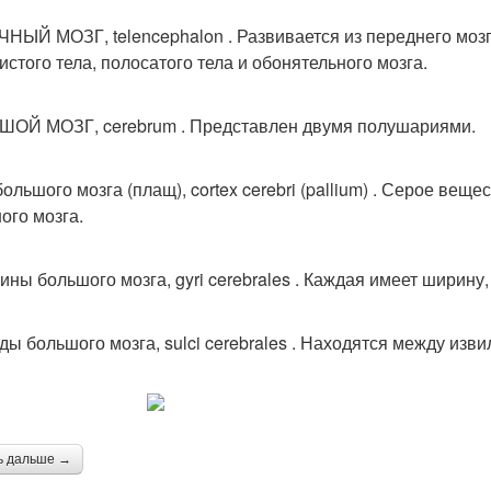
НЫЙ МОЗГ, telencephalon . Развивается из переднего мозго
истого тела, полосатого тела и обонятельного мозга.
ОЙ МОЗГ, cerebrum . Представлен двумя полушариями.
большого мозга (плащ), cortex cerebri (pallium) . Серое ве
ого мозга.
ины большого мозга, gyri cerebrales . Каждая имеет ширину,
ды большого мозга, sulci cerebrales . Находятся между изв
ь дальше →