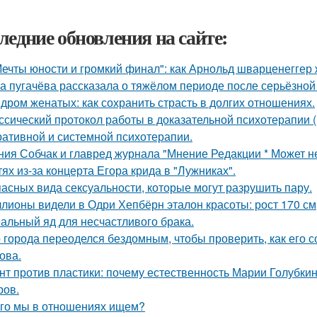
ледние обновления на сайте:
Мечты юности и громкий финал": как Арнольд шварценеггер
а пугачёва рассказала о тяжёлом периоде после серьёзной
дром женатых: как сохранить страсть в долгих отношениях.
ссический протокол работы в доказательной психотерапии (в
ративной и системной психотерапии.
ния Собчак и главред журнала "Мнение Редакции * Может н
тях из-за концерта Егора крида в "Лужниках".
пасных вида сексуальности, которые могут разрушить пару.
лионы видели в Одри Хепбёрн эталон красоты: рост 170 см, т
альный яд для несчастливого брака.
 города переоделся бездомным, чтобы проверить, как его 
ова.
нт против пластики: почему естественность Марии Голубкин
ров.
го мы в отношениях ищем?