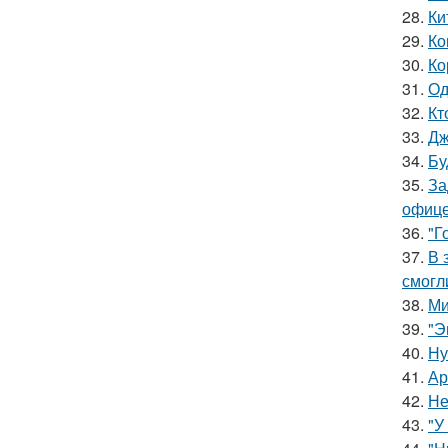
28.
Ки
29.
Ко
30.
Ко
31.
Од
32.
Кт
33.
Дж
34.
Бу
35.
За
офице
36.
"Г
37.
В 
смогл
38.
Ми
39.
"Э
40.
Ну
41.
Ар
42.
Не
43.
"У