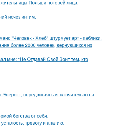
я жительницы Польши потерей лица.
ний исчез интим.
нс "Человек - Хлеб" штурмует арт - паблики.
ания более 2000 человек, вернувшихся из
ал мне: "Не Отдавай Свой Зонт тем, кто
л Эверест, передвигаясь исключительно на
рмой бегства от себя.
усталость, тревогу и апатию.