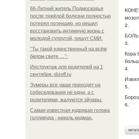
66-Летний житель Подмосковья
КОНЕЧ
после тяжёлой болезни полностью
мозол
потерял потенцию, но решил
2.
восстановить интимную жизнь с
БОЛЬШ
молодой супругой, пишут СМИ.
3.
"Ты такой единственный на всём
Кора 
белом свете …":
больш
Инструктаж для родителей на 1
4.
сентября. dizoff.ru
Извил
Зумеры все чаще приходят на
5.
собеседования не одни, а с
Бороз
родителями, жалуются эйчары.
6.
Самая известная кудрявая голова
голливуда - николь кидман.
читат