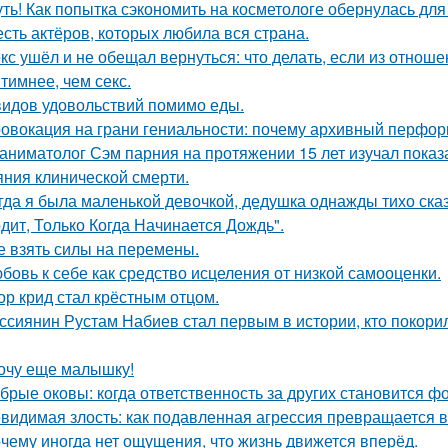
ть! Как попытка сэкономить на косметологе обернулась дл
сть актёров, которых любила вся страна.
кс ушёл и не обещал вернуться: что делать, если из отноше
тимнее, чем секс.
видов удовольствий помимо еды.
овокация на грани гениальности: почему архивный перформа
аниматолог Сэм парния на протяжении 15 лет изучал показ
яния клинической смерти.
гда я была маленькой девочкой, дедушка однажды тихо сказ
дит, Только Когда Начинается Дождь".
е взять силы на перемены.
бовь к себе как средство исцеления от низкой самооценки.
ор крид стал крёстным отцом.
ссиянин Рустам Набиев стал первым в истории, кто покори
очу еще малышку!
брые оковы: когда ответственность за других становится фо
видимая злость: как подавленная агрессия превращается в 
чему иногда нет ощущения, что жизнь движется вперёд.