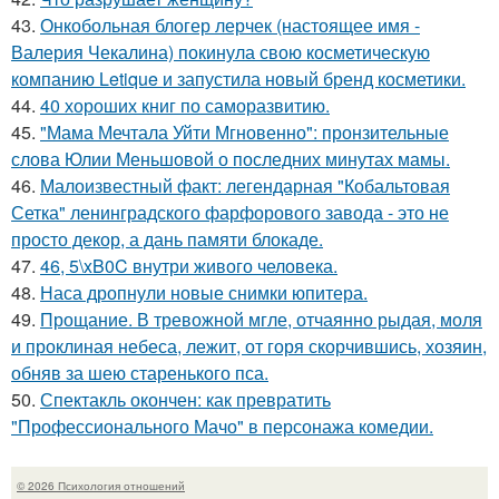
43.
Онкобольная блогер лерчек (настоящее имя -
Валерия Чекалина) покинула свою косметическую
компанию Letique и запустила новый бренд косметики.
44.
40 хороших книг по саморазвитию.
45.
"Мама Мечтала Уйти Мгновенно": пронзительные
слова Юлии Меньшовой о последних минутах мамы.
46.
Малоизвестный факт: легендарная "Кобальтовая
Сетка" ленинградского фарфорового завода - это не
просто декор, а дань памяти блокаде.
47.
46, 5\xB0C внутри живого человека.
48.
Наса дропнули новые снимки юпитера.
49.
Прощание. В тревожной мгле, отчаянно рыдая, моля
и проклиная небеса, лежит, от горя скорчившись, хозяин,
обняв за шею старенького пса.
50.
Спектакль окончен: как превратить
"Профессионального Мачо" в персонажа комедии.
© 2026 Психология отношений