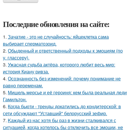
Последние обновления на сайте:
1.
Зачатие - это не случайность: яйцеклетка сама
выбирает сперматозоид.
2.
Обыденный и ответственный подходы к эмоциям (по
у. глассеру).
3.
Ужасная судьба актёра, которого любит весь мир:
история Киану ривза.
4.
Осознанность без изменений: почему понимание не
равно переменам.
5.
Мишель мерсье и её героиня: кем была реальная леди
Гамильтон.
6.
Когда бьюти - тренды докатились до кондитерской: в
сети обсуждают "Уставший" белорусский зефир.
7.
Kаждый из нас хотя бы раз в жизни сталкивался с
ситуацией, когда хотелось бы отключить все эмоции, не