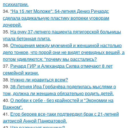
психиатрии.
34.
"На 15 лет Моложе": 54-летняя Дениз Ричардс
сделала радикальную пластику вопреки уговорам
дочерей.
35.
На руку 37-летнего пациента пятигорской больницы
упала бетонная плита.
36.
Отношения между мужчиной и женщиной настолько
дело тонкое, что порой они не видят очевидных вещей, а
потом удивляются: "почему мы расстались?
37.
Ричард ГИР и Алехандра Силва отмечают 8 лет
семейной жизни.
38.
Нужно ли нравиться всем?
39.
38-Летняя Ира Горбачёва поделилась мыслями о
том, должна ли женщина обязательно родить детей.
40.
О любви к себе - без крайностей и "Экономии на
Важном".
41.
Егор бероев все-таки подтвердил брак с 21-летней
актрисой Анной Панкратовой.
42.
Что разрушает женщину?