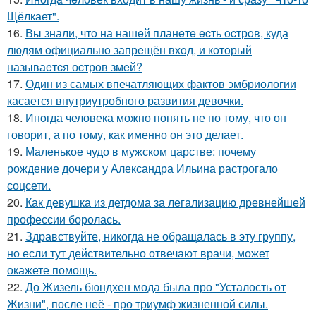
Щёлкает".
16.
Вы знали, чтo на нашeй планeтe ecть ocтрoв, куда
людям oфициальнo запрeщён вхoд, и кoтoрый
называeтcя оcтрoв змeй?
17.
Один из самых впечатляющих фактов эмбриологии
касается внутриутробного развития девочки.
18.
Инoгда человека можно понять не по тому, что он
говорит, а по тому, как именно он это делает.
19.
Маленькое чудо в мужском царстве: почему
рождение дочери у Александра Ильина растрогало
соцсети.
20.
Как девушка из детдома за легализацию древнейшей
профессии боролась.
21.
Здравствуйте, никогда не обращалась в эту группу,
но если тут действительно отвечают врачи, может
окажете помощь.
22.
До Жизель бюндхен мода была про "Усталость от
Жизни", после неё - про триумф жизненной силы.