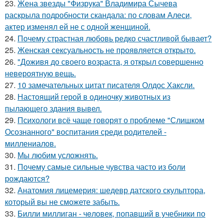
23.
Жена звезды "Физрука" Владимира Сычева
раскрыла подробности скандала: по словам Алеси,
актер изменял ей не с одной женщиной.
24.
Почему страстная любовь редко счастливой бывает?
25.
Женская сексуальность не проявляется открыто.
26.
"Доживя до своего возpаста, я открыл совершенно
невероятную вещь.
27.
10 замечательных цитат писателя Олдос Хаксли.
28.
Настоящий герой в одиночку животных из
пылающего здания вывел.
29.
Психологи всё чаще говорят о проблеме "Слишком
Осознанного" воспитания среди родителей -
миллениалов.
30.
Мы любим усложнять.
31.
Почему самые сильные чувства часто из боли
рождаются?
32.
Анатомия лицемерия: шедевр датского скульптора,
который вы не сможете забыть.
33.
Билли миллиган - чeловек, попавший в учебники по