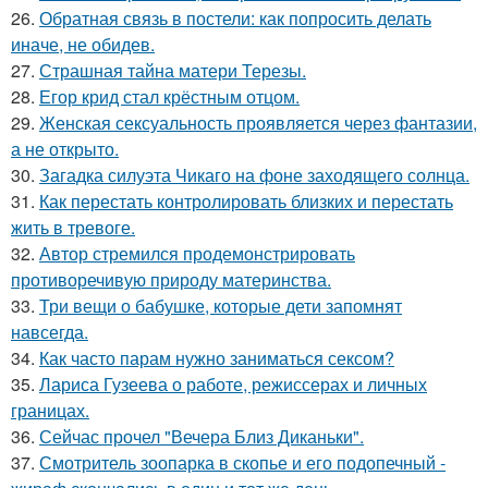
26.
Обратная связь в постели: как попросить делать
иначе, не обидев.
27.
Страшная тайна матери Терезы.
28.
Егор крид стал крёстным отцом.
29.
Женская сексуальность проявляется через фантазии,
а не открыто.
30.
Загадка силуэта Чикаго на фоне заходящего солнца.
31.
Как перестать контролировать близких и перестать
жить в тревоге.
32.
Автор стремился продемонстрировать
противоречивую природу материнства.
33.
Три вещи о бабушке, которые дети запомнят
навсегда.
34.
Как часто парам нужно заниматься сексом?
35.
Лариса Гузеева о работе, режиссерах и личных
границах.
36.
Сейчас прочел "Вечера Близ Диканьки".
37.
Смотритель зоопарка в скопье и его подопечный -