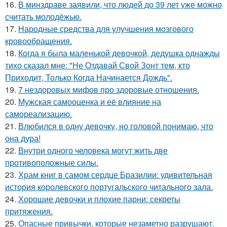
16.
В минздраве заявили, что людей до 39 лет уже можно
считать молодёжью.
17.
Народные средства для улучшения мозгового
кровообращения.
18.
Когда я была маленькой девочкой, дедушка однажды
тихо сказал мне: "Не Отдавай Свой Зонт тем, кто
Приходит, Только Когда Начинается Дождь".
19.
7 нездоровых мифов про здоровые отношения.
20.
Мужская самооценка и её влияние на
самореализацию.
21.
Влюбился в одну девочку, но головой понимаю, что
она дура!
22.
Внутри одного человека могут жить две
противоположные силы.
23.
Храм книг в самом сердце Бразилии: удивительная
история королевского португальского читального зала.
24.
Хорошие девочки и плохие парни: секреты
притяжения.
25.
Опасные привычки, которые незаметно разрушают.