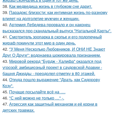
жираф скончались в один и тот же день.
38.
Как медведица жизнь в глубоком сне дарит.
39.
Парадокс близости: как интимная жизнь по-разному
влияет на долголетие мужчин и женщин.
40.
Артемия Лебедева прорвало и он наконец
высказался про скандальный выпуск "Натальной Карты".
41.
Смотритель зоопарка в скопье и его подопечный
жираф покинули этот мир в один день.
42.
"У Меня Несколько Любовников, И ОНИ НЕ Знают
Друг О Друге": водонаева шокировала признанием.
43.
Мировой рекорд "Бурдж - Халифа" оказался под
угрозой: амбициозный проект в саудовской Аравии -
башня Джидды - преодолел отметку в 80 этажей.
44.
Откуда пошло выражение "Драть, кaк Сидopoву
Кoзу".
45.
Почаще посылайте всё на ….
46.
"С ней можно не только …" -.
47.
Агрессия как защитный механизм и её корни в
детских травмах.