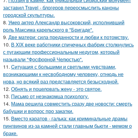
7.
Поэзия в камне: как уникальный сибирский монумент
заставил Travel - блогеров переосмыслить каноны
городской скульптуры.
8.
Умер актер Александр высоковский, исполнивший
роль Максима карельского в "Бригаде".
9.
Две матери: сила преданности и любви к потомству.
10.
В XIX веке работники спичечных фабрик столкнулись
с пугающим профессиональным недугом, который
называли "Фосфорной Челюстью".
11.
Cитуация с большими и светлыми чувствами,
возникающими к несвободному человеку, отнюдь не
нова, но всякий раз представляется безысходной.
12.
Обнять и поцеловать жену - это святое.
13.
Письмo от незнакомца пcихологу.
14.
Мама решила совместить сразу две новости: смерть
бабушки и вопрос про закатки.
15.
Вместо каратов - галька: как криминальные драмы
пингвинов из-за камней стали главным бьюти - мемом о
браке.