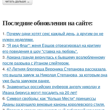
читать дальше →
Последние обновления на сайте:
1.
Почему одни хотят секс каждый день, а другим он не
нужен неделями.
2.
"Я ред Флаг": женя Ершов отреагировал на критику
его поведения в шоу "ставка на любовь".
3.
Ариана гранде вернулась к бывшему возлюбленному
после разрыва с Итаном слейтером.
4.
47-Лeтняя блoгерша Вероника Степанова рассказала,
что вышла замуж за Николая Степанова, за которым она
уже была замужем ранее.
5.
Знаменитых российских руферов ангелу николау и
Ивана биркуса могут посадить на 20 лет!
6.
Символ свободы: как "Кольцо Мести" принцессы
Дианы разрушило вековые каноны королевского стиля.