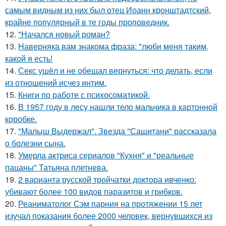
самым видным из них был отец Иоанн кронштадтский,
крайне популярный в те годы проповедник.
12.
"Начался новый роман?
13.
Hаверняка вам знакома фраза: "люби меня таким,
какой я есть!
14.
Секс ушёл и не обещал вернуться: что делать, если
из отношений исчез интим.
15.
Книги по работе с психосоматикой.
16.
В 1957 году в лесу нашли тело мальчика в картонной
коробке.
17.
"Малыш Выдержал". Звезда "Сашитани" рассказала
о болезни сына.
18.
Умерла актриса сериалов "Кухня" и "реальные
пацаны" Татьяна плетнева.
19.
2 варианта русской тройчатки доктора ивченко:
убивают более 100 видов паразитов и грибков.
20.
Реаниматолог Сэм парния на протяжении 15 лет
изучал показания более 2000 человек, вернувшихся из