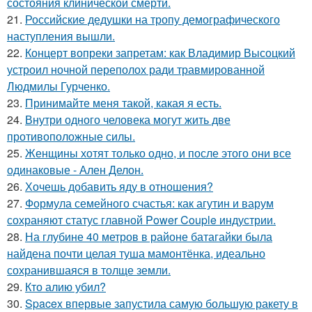
состояния клинической смерти.
21.
Российские дедушки на тропу демографического
наступления вышли.
22.
Концерт вопреки запретам: как Владимир Высоцкий
устроил ночной переполох ради травмированной
Людмилы Гурченко.
23.
Принимайте меня такой, какая я есть.
24.
Внутри одного человека могут жить две
противоположные силы.
25.
Женщины хотят только одно, и после этого они все
одинаковые - Ален Делон.
26.
Хочешь добавить яду в отношения?
27.
Формула семейного счастья: как агутин и варум
сохраняют статус главной Power Couple индустрии.
28.
На глубине 40 метров в районе батагайки была
найдена почти целая туша мамонтёнка, идеально
сохранившаяся в толще земли.
29.
Кто алию убил?
30.
Spacex впервые запустила самую большую ракету в