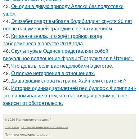
43.
Он один в дикую природу Аляски без подготовки
ушёл.
44.
Элизабет смарт выбрала бодибилдинг спустя 20 лет
после нашумевшей трагедии с ее похищением.
45.
Китаянка знала, что ждёт тройню, когда
забеременела в августе 2016 года.
46.
Скульптура в Оденсе представляет собой
визуальное воплощение фразы "Погрузиться в Чтение".
47.
Что делать, если вас недолюбили в детстве.
48.
О пользе нетерпения в отношениях.
49.
Даша дошик снова на грани: Хайп или стратегия?
50.
История одиннадцатилетней реи буллос с Филиппин -
это напоминание о том, что настоящая решимость не
зависит от обстоятельств.
© 2026 Психология отношений
Контакты
Пользовательское соглашение
Политика конфидециальности