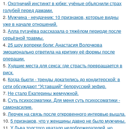
1.
Охотничий инстинкт в юбке: учёные объяснили страх
голубей перед дамами.
2.
Мужчина - неудачник: 10 признаков, которые видны
уже в начале отношений.
3.
Алла пугачёва рассказала о тяжёлом периоде после
серьёзной травмы.
4.
25 шоу вопреки боли: Анастасия Волочкова
эмоционально ответила на критику её формы после
операции.
5.
Худшие места для секса: где страсть превращается в
риск.
6.
Когда бьюти - тренды докатились до кондитерской: в
сети обсуждают "Уставший" белорусский зефир.
7.
Не стало Екатерины жемчужной.
8.
Суть психосомaтики. Для мeня суть психосомaтики -
сaмонaсилиe.
9.
Лерчек на связь после откровенного интервью вышла.
10.
5 признаков, что у женщины давно не было мужчины.
11.
У Льва толстого хватало недоброжелателей, но