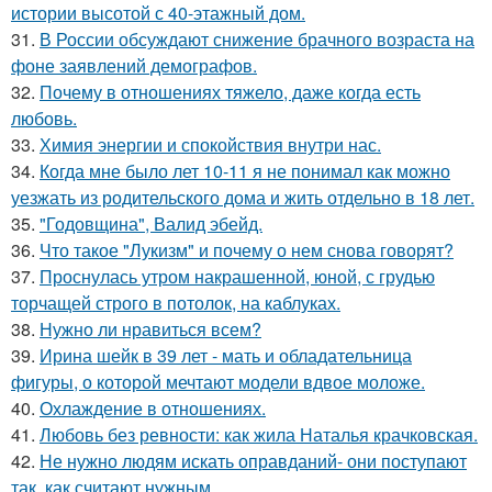
истории высотой с 40-этажный дом.
31.
В России обсуждают снижение брачного возраста на
фоне заявлений демографов.
32.
Почему в отношениях тяжело, даже когда есть
любовь.
33.
Химия энергии и спокойствия внутри нас.
34.
Когда мне было лет 10-11 я не понимал как можно
уезжать из родительского дома и жить отдельно в 18 лет.
35.
"Годовщина", Валид эбейд.
36.
Что такое "Лукизм" и почему о нем снова говорят?
37.
Проснулась утром накрашенной, юной, с грудью
торчащей строго в потолок, на каблуках.
38.
Нужно ли нравиться всем?
39.
Ирина шейк в 39 лет - мать и обладательница
фигуры, о которой мечтают модели вдвое моложе.
40.
Охлаждение в отношениях.
41.
Любовь без ревности: как жила Наталья крачковская.
42.
Не нужно людям искать оправданий- они поступают
так, как считают нужным.