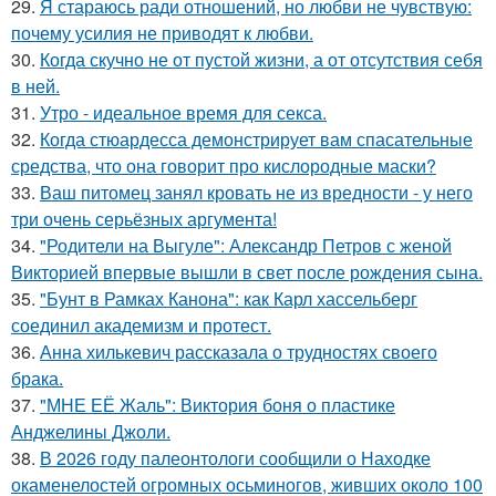
29.
Я стараюсь ради отношений, но любви не чувствую:
почему усилия не приводят к любви.
30.
Когда скучно не от пустой жизни, а от отсутствия себя
в ней.
31.
Утро - идеальное время для секса.
32.
Когда стюардесса демонстрирует вам спасательные
средства, что она говорит про кислородные маски?
33.
Ваш питомец занял кровать не из вредности - у него
три очень серьёзных аргумента!
34.
"Родители на Выгуле": Александр Петров с женой
Викторией впервые вышли в свет после рождения сына.
35.
"Бунт в Рамках Канона": как Карл хассельберг
соединил академизм и протест.
36.
Анна хилькевич рассказала о трудностях своего
брака.
37.
"МНЕ ЕЁ Жаль": Виктория боня о пластике
Анджелины Джоли.
38.
В 2026 году палеонтологи сообщили о Находке
окаменелостей огромных осьминогов, живших около 100