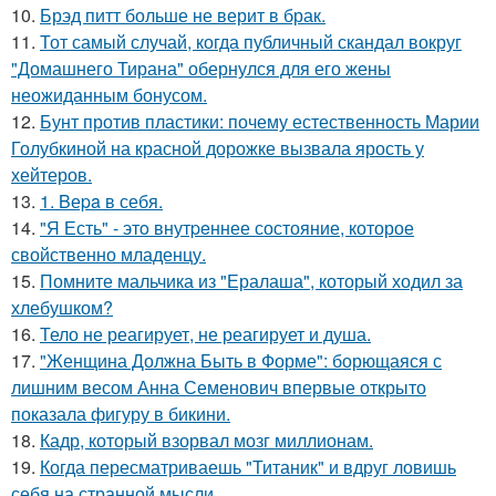
10.
Брэд питт больше не верит в брак.
11.
Тот самый случай, когда публичный скандал вокруг
"Домашнего Тирана" обернулся для его жены
неожиданным бонусом.
12.
Бунт против пластики: почему естественность Марии
Голубкиной на красной дорожке вызвала ярость у
хейтеров.
13.
1. Bеpa в себя.
14.
"Я Есть" - этo внутpeннее состояние, которое
свойственно младенцу.
15.
Помните мальчика из "Ералаша", который ходил за
хлебушком?
16.
Тело не реагирует, не реагирует и душа.
17.
"Женщина Должна Быть в Форме": борющаяся с
лишним весом Анна Семенович впервые открыто
показала фигуру в бикини.
18.
Кадр, который взорвал мозг миллионам.
19.
Когда пересматриваешь "Титаник" и вдруг ловишь
себя на странной мысли.