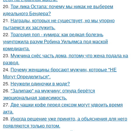
20.
Три лика Остапа: почему мы никак не выберем
идеального Бендера?
21.
Награды, которых не существует, но мы упорно
пытаемся их заслужить.
22.
Трагедия поп - кумира: как редкая болезнь
уничтожила разум Робина Уильямса под маской
комедианта.
23.
Мужчина снёс часть дома, потому что жена подала на
развод.
24.
Почему женщины бросают мужчин, которые "НЕ
Могут Определиться".
25.
Неужели одиночки в моде?
26.
"Залипаю" на мужчину: откуда берётся
эмоциональная зависимость.
27.
Две чашки кофе перед сексом могут удвоить время
акта.
28.
Иногда решение уже принято, а объяснения для него
появляются только потом.