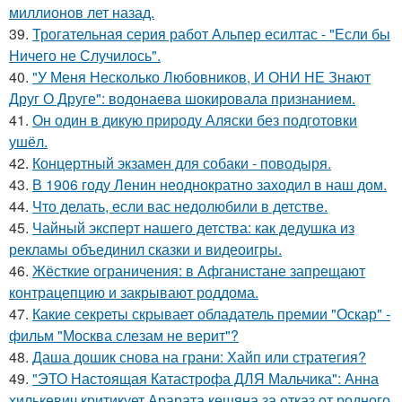
миллионов лет назад.
39.
Трогательная серия работ Альпер есилтас - "Если бы
Ничего не Случилось".
40.
"У Меня Несколько Любовников, И ОНИ НЕ Знают
Друг О Друге": водонаева шокировала признанием.
41.
Он один в дикую природу Аляски без подготовки
ушёл.
42.
Концертный экзамен для собаки - поводыря.
43.
В 1906 году Ленин неоднократно заходил в наш дом.
44.
Что делать, если вас недолюбили в детстве.
45.
Чайный эксперт нашего детства: как дедушка из
рекламы объединил сказки и видеоигры.
46.
Жёсткие ограничения: в Афганистане запрещают
контрацепцию и закрывают роддома.
47.
Какие секреты скрывает обладатель премии "Оскар" -
фильм "Москва слезам не верит"?
48.
Даша дошик снова на грани: Хайп или стратегия?
49.
"ЭТО Настоящая Катастрофа ДЛЯ Мальчика": Анна
хилькевич критикует Арарата кещяна за отказ от родного