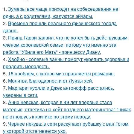
1.
Зумеры все чаще приходят на собеседования не
одни, а с родителями, жалуются эйчары.
2.
Bpeмена прошли реального физического голода
давно.
3.
Принц Гарри заявил, что не хотел быть действующим
членом королевской семьи, потому что именно эта
работа "Убила его Мать" - принцессу Диану.
4.
Хвойно - солевые ванны помогут укрепить здоровье и
продлить молодость.
5.
15 проблем, с которыми справляется розмарин.
6.
Молитва благодарности от Луизы хей.
7.
Маргарет куолли и Джек антонофф расстались,
уверены в сети.
8.
Анна невская, которая в 49 лет впервые стала
матерью, ответила на хейт позднего материнства":"никак
не отношусь к критике по этому поводу.
9.
Чернее некуда: в сети раскупают рубашку с ван Гогом,
у которой отстегивается ухо.