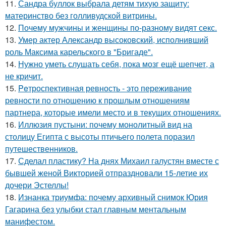
11.
Сандра буллок выбрала детям тихую защиту:
материнство без голливудской витрины.
12.
Почему мужчины и женщины по-разному видят секс.
13.
Умер актер Александр высоковский, исполнивший
роль Максима карельского в "Бригаде".
14.
Нужно уметь слушать себя, пока мозг ещё шепчет, а
не кричит.
15.
Peтроспективная ревность - это переживание
ревности по отношению к прошлым отношениям
партнера, которые имели место и в текущих отношениях.
16.
Иллюзия пустыни: почему монолитный вид на
столицу Египта с высоты птичьего полета поразил
путешественников.
17.
Сделал пластику? На днях Михаил галустян вместе с
бывшей женой Викторией отпраздновали 15-летие их
дочери Эстеллы!
18.
Изнанка триумфа: почему архивный снимок Юрия
Гагарина без улыбки стал главным ментальным
манифестом.