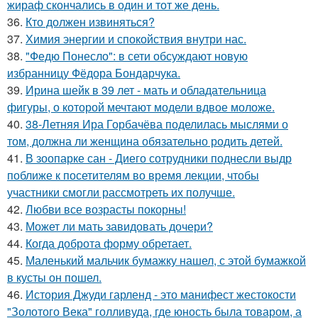
жираф скончались в один и тот же день.
36.
Кто должен извиняться?
37.
Химия энергии и спокойствия внутри нас.
38.
"Федю Понесло": в сети обсуждают новую
избранницу Фёдора Бондарчука.
39.
Ирина шейк в 39 лет - мать и обладательница
фигуры, о которой мечтают модели вдвое моложе.
40.
38-Летняя Ира Горбачёва поделилась мыслями о
том, должна ли женщина обязательно родить детей.
41.
В зоопарке сан - Диего сотрудники поднесли выдр
поближе к посетителям во время лекции, чтобы
участники смогли рассмотреть их получше.
42.
Любви все возрасты покорны!
43.
Может ли мать завидовать дочери?
44.
Когда доброта форму обретает.
45.
Маленький мальчик бумажку нашел, с этой бумажкой
в кусты он пошел.
46.
История Джуди гарленд - это манифест жестокости
"Золотого Века" голливуда, где юность была товаром, а