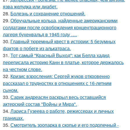
язва желудка или диабет.
28.
Болезнь и сохранение отношений.
29.
Обручальные кольца, найденные американскими
солдатами после освобождения концентрационного
лагеря бухенвальд в 1945 году ….
30.
Главный тюремный квест в истории: 5 безумных
фактов о побеге из алькатраса.
31.
Тот самый "Красный Выход": как Белла хадид
переписала историю Канн в платье, которое держалось
на честном слове.
32.
Кризис взросления: Сергей жуков откровенно
рассказал о трудностях в отношениях с 16-летним
сыном.
33.
Сарик андреасян раскрыл весь оставшийся
актерский состав "Войны и Мира".
34.
Лариса Гузеева о работе, режиссерах и личных
границах.
35.
Смотритель зоопарка в скопье и его подопечный -