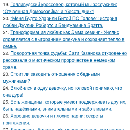
19.
Голливудский кроссовер, который мы заслужили:
"Отчаянная Домохозяйка" и "бесстыдник"!
20.
"Меня Будто Ударили Битой ПО Голове": история
любви Джулии Робертс и Бенджамина Брэтта.
21.
Трансформация любви: как Эмма хеминг - Уиллис
справляется с выгоранием опекуна и сохраняет тепло в
семье.
22.
Поворотная точка судьбы: Сати Казанова откровенно
рассказала о мистическом пророчестве в немецком
храме.
23.
Стоит ли заводить отношения с бедными
мужчинами?
24.
Влюбился в одну девочку, но головой понимаю, что
она дура!
25.
Есть женщины, которые умеют поддерживать других,
быть надёжными, внимательными и заботливыми.
26.
Хорошие девочки и плохие парни: секреты
притяжения.
27.
Депрессия - болезнь. Не менее опасная, чем ангина,