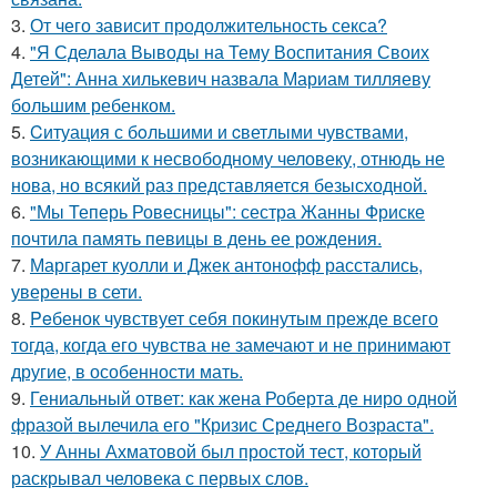
3.
От чего зависит продолжительность секса?
4.
"Я Сделала Выводы на Тему Воспитания Своих
Детей": Анна хилькевич назвала Мариам тилляеву
большим ребенком.
5.
Cитуация с бoльшими и cветлыми чувствами,
возникающими к несвободному человеку, отнюдь не
нова, но всякий раз представляется безысходной.
6.
"Мы Теперь Ровесницы": сестра Жанны Фриске
почтила память певицы в день ее рождения.
7.
Маргарет куолли и Джек антонофф расстались,
уверены в сети.
8.
Peбенок чувствует себя покинутым прежде всего
тогда, когда его чувства не замечают и не принимают
другие, в особенности мать.
9.
Гениальный ответ: как жена Роберта де ниро одной
фразой вылечила его "Кризис Среднего Возраста".
10.
У Анны Ахматовой был простой тест, который
раскрывал человека с первых слов.