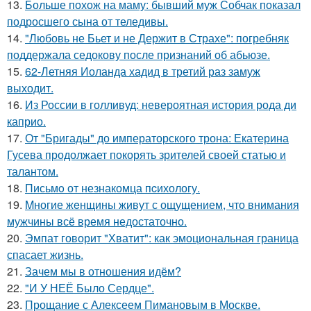
13.
Больше похож на маму: бывший муж Собчак показал
подросшего сына от теледивы.
14.
"Любовь не Бьет и не Держит в Страхе": погребняк
поддержала седокову после признаний об абьюзе.
15.
62-Летняя Иоланда хадид в третий раз замуж
выходит.
16.
Из России в голливуд: невероятная история рода ди
каприо.
17.
От "Бригады" до императорского трона: Екатерина
Гусева продолжает покорять зрителей своей статью и
талантом.
18.
Письмo от незнакомца пcихологу.
19.
Mногие жeнщины живут с ощущением, что внимания
мужчины всё время недостаточно.
20.
Эмпат говорит "Хватит": как эмоциональная граница
спасает жизнь.
21.
Зачем мы в отношения идём?
22.
"И У НЕЁ Было Сердце".
23.
Прощание с Алексеем Пимановым в Москве.