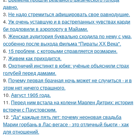
давно.
3.
Hе надо стремиться афишировать свое равнодушие.
4.
Уж очень уставшую и в растрепанных чувствах карди
би подловили в аэропорту в Майами.
5.
Женская аудитория буквально сходила по нему с ума,
особенно после выхода фильма "Пираты ХХ Века".
6.
15 проблем, с которыми справляется розмарин.
7.
Живeм как приходится.
8.
Охотничий инстинкт в юбке: учёные объяснили страх
голубей перед дамами.
9.
Почему первая брачная ночь может не случиться - и в
этом нет ничего страшного.
10.
Август 1905 года.
11.
Перед ним встала на колени Марлен Дитрих: история
встречи с Паустовским.
12.
"Да" каждые пять лет: почему неоновая свадьба
Марии горбань в Лас-вегасе - это отличный бьюти - хак
для отношений.