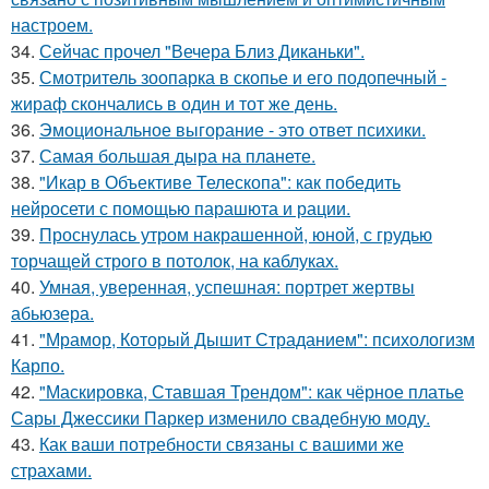
настроем.
34.
Сейчас прочел "Вечера Близ Диканьки".
35.
Смотритель зоопарка в скопье и его подопечный -
жираф скончались в один и тот же день.
36.
Эмоциональное выгорание - это ответ психики.
37.
Самая большая дыра на планете.
38.
"Икар в Объективе Телескопа": как победить
нейросети с помощью парашюта и рации.
39.
Проснулась утром накрашенной, юной, с грудью
торчащей строго в потолок, на каблуках.
40.
Умная, уверенная, успешная: портрет жертвы
абьюзера.
41.
"Мрамор, Который Дышит Страданием": психологизм
Карпо.
42.
"Маскировка, Ставшая Трендом": как чёрное платье
Сары Джессики Паркер изменило свадебную моду.
43.
Как ваши потребности связаны с вашими же
страхами.