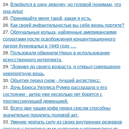
24.
Влюбился в одну девочку, но головой понимаю, что
она дура!
25.
Принимайте меня такой, какая я есть.
26.
Как своей инфантильностью вы себе жизнь портите?
27.
Обручальные кольца, найденные американскими
солдатами после освобождения концентрационного
лагеря бухенвальд в 1945 году ….
28.
Пользовали обвинили Нюшу в использовании
искусственного интеллекта.
29.
"Доживя до своего возpаста, я открыл совершенно
невероятную вещь.
30.
Объятия перед сном - лучший антистресс.
31.
Дочь Брюса Уиллиса Румер рассказала о его
состоянии - актер уже несколько лет борется с
прогрессирующей деменцией.
32.
Всего две чашки кофе перед сексом способны
значительно продлить половой акт.
33.
Умение черпать силу из своих внутренних резервов
связано с позитивным мышлением и оптимистичным