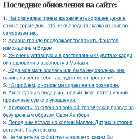
Последние обновления на сайте:
1.
Напоминалка: привычка замечать хорошее даже в
самые серые дни - это не очередная сказка из книг по
саморазвитию.
2.
Ариана гранде продолжает тревожить фанатов
изможденным Видом.
3.
Уж очень уставшую и в растрепанных чувствах карди
би подловили в аэропорту в Майами.
4.
Koда моя мать злилась или была недовольна, она
начинала вести себя так, будто меня просто нет.
5.
15 проблем, с которыми справляется розмарин.
6.
Аксессуары в виде рыб - новый люкс, потеснивший
привычные сумки и украшения.
7.
Хрупкость, закаленная войной: трагическая правда за
безупречным образом Одри Хепбёрн.
8.
Перед ним встала на колени Марлен Дитрих: история
встречи с Паустовским.
9.
He тащите за собой груз ушедшего, каким бы