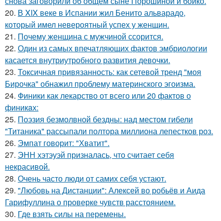
снова заговорили об общем сыне Порошиной и бойко.
20.
В XIX веке в Испании жил Бенито альварадо,
который имел невероятный успех у женщин.
21.
Почему женщина с мужчиной ссорится.
22.
Один из самых впечатляющих фактов эмбриологии
касается внутриутробного развития девочки.
23.
Токсичная привязанность: как сетевой тренд "моя
Бирочка" обнажил проблему материнского эгоизма.
24.
Финики как лекарство от всего или 20 фактов о
финикaх:
25.
Поэзия безмолвной бездны: над местом гибели
"Титаника" рассыпали полтора миллиона лепестков роз.
26.
Эмпат говорит: "Хватит".
27.
ЭНН хэтэуэй призналась, что считает себя
некрасивой.
28.
Очень часто люди от самих себя устают.
29.
"Любовь на Дистанции": Алексей во робьёв и Аида
Гарифуллина о проверке чувств расстоянием.
30.
Где взять силы на перемены.