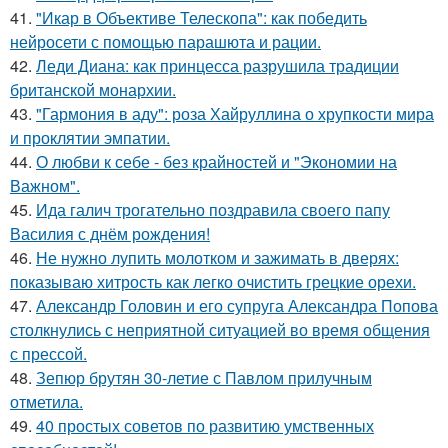
41.
"Икар в Объективе Телескопа": как победить
нейросети с помощью парашюта и рации.
42.
Леди Диана: как принцесса разрушила традиции
британской монархии.
43.
"Гармония в аду": роза Хайруллина о хрупкости мира
и проклятии эмпатии.
44.
О любви к себе - без крайностей и "Экономии на
Важном".
45.
Ида галич трогательно поздравила своего папу
Василия с днём рождения!
46.
Не нужно лупить молотком и зажимать в дверях:
показываю хитрость как легко очистить грецкие орехи.
47.
Александр Головин и его супруга Александра Попова
столкнулись с неприятной ситуацией во время общения
с прессой.
48.
Зепюр брутян 30-летие с Павлом прилучным
отметила.
49.
40 простых советов по развитию умственных