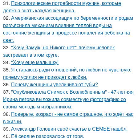
31.
Психологические потребности мужчин, которые
должна знать каждая женщина.
32.
Американская ассоциация по беременности и родам
разъяснила механизм влияния теплой воды на
состояние женщины в процессе появления ребенка на
свет.
33.
"Хочу Замуж, но Никого нет": почему человек
застревает в этом круге.
34.
"Хочу еще малышку!
35.
Я стараюсь ради отношений, но любви не чувствую:
почему усилия не приводят к любви.
36.
Почему женщины увеличивают губы?
37.
"Опубликовала Снимок с Возлюбленным" - 47-летняя
Ирина пегова выложила совместную фотографию со
своим молодым избранником.
38.
Поверьте, возраст - не самое страшное, что ждёт нас
в жизни.
39.
Александр Головин своё счастье в СЕМЬЕ нашёл.
40.
Её сердце разорвалось от горя.