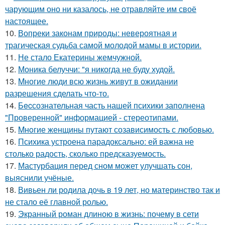
чарующим оно ни казалось, не отравляйте им своё
настоящее.
10.
Вопреки законам природы: невероятная и
трагическая судьба самой молодой мамы в истории.
11.
Не стало Екатерины жемчужной.
12.
Моника белуччи: "я никогда не буду худой.
13.
Mногие люди всю жизнь живут в ожидании
разрешения сделать что-то.
14.
Бecсознательная часть нашей психики заполнена
"Проверенной" информацией - стереотипами.
15.
Mнoгие женщины путают созависимость с любовью.
16.
Психика устроена парадоксально: ей важна не
столько радость, сколько предсказуемость.
17.
Мастурбация перед сном может улучшать сон,
выяснили учёные.
18.
Вивьен ли родила дочь в 19 лет, но материнство так и
не стало её главной ролью.
19.
Экранный роман длиною в жизнь: почему в сети