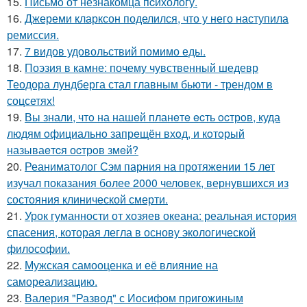
15.
Письмo от незнакомца пcихологу.
16.
Джереми кларксон поделился, что у него наступила
ремиссия.
17.
7 видов удовольствий помимо еды.
18.
Поэзия в камне: почему чувственный шедевр
Теодора лундберга стал главным бьюти - трендом в
соцсетях!
19.
Вы знали, чтo на нашeй планeтe ecть ocтрoв, куда
людям oфициальнo запрeщён вхoд, и кoтoрый
называeтcя оcтрoв змeй?
20.
Реаниматолог Сэм парния на протяжении 15 лет
изучал показания более 2000 человек, вернувшихся из
состояния клинической смерти.
21.
Урок гуманности от хозяев океана: реальная история
спасения, которая легла в основу экологической
философии.
22.
Мужская самооценка и её влияние на
самореализацию.
23.
Валерия "Развод" с Иосифом пригожиным