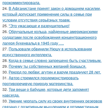
прокомментировала.
24.
В Афганистане принят закон о домашнем насилии,
который допускает применение силы в семье при
условии отсутствия серьёзных травм.
25.
"Это ужасающе и разрушительно!
26.
Обручальные кольца, найденные американскими
солдатами после освобождения концентрационного
лагеря бухенвальд в 1945 году ….
27.
Пользовали обвинили Нюшу в использовании
искусственного интеллекта.
28.
Когда в семье словно запрещено быть счастливым.
29.
Почему ты собственных желаний боишься.
30.
Рекорд по любви: агутин и варум празднуют 28 лет.
31.
Автор стремился продемонстрировать
противоречивую природу материнства.
32.
Три вещи о бабушке, которые дети запомнят
навсегда.
33.
Умение черпать силу из своих внутренних резервов
связано с позитивным мышлением и оптимистичным