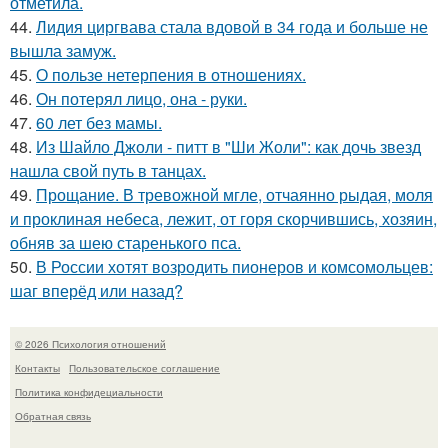
отметила.
44.
Лидия циргвава стала вдовой в 34 года и больше не
вышла замуж.
45.
О пользе нетерпения в отношениях.
46.
Он потерял лицо, она - руки.
47.
60 лет без мамы.
48.
Из Шайло Джоли - питт в "Ши Жоли": как дочь звезд
нашла свой путь в танцах.
49.
Прощание. В тревожной мгле, отчаянно рыдая, моля
и проклиная небеса, лежит, от горя скорчившись, хозяин,
обняв за шею старенького пса.
50.
В России хотят возродить пионеров и комсомольцев:
шаг вперёд или назад?
© 2026 Психология отношений
Контакты
Пользовательское соглашение
Политика конфидециальности
Обратная связь