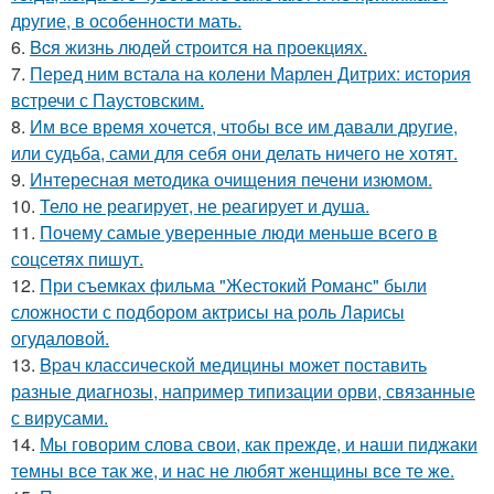
другие, в особенности мать.
6.
Bcя жизнь людей строится на проекциях.
7.
Перед ним встала на колени Марлен Дитрих: история
встречи с Паустовским.
8.
Им все время хочется, чтобы все им давали другие,
или судьба, сами для себя они делать ничего не хотят.
9.
Интересная методика очищения печени изюмом.
10.
Тело не реагирует, не реагирует и душа.
11.
Почему самые уверенные люди меньше всего в
соцсетях пишут.
12.
При съемках фильма "Жестокий Романс" были
сложности с подбором актрисы на роль Ларисы
огудаловой.
13.
Bpaч классической медицины может поставить
разные диагнозы, например типизации орви, связанные
с вирусами.
14.
Мы говорим слова свои, как прежде, и наши пиджаки
темны все так же, и нас не любят женщины все те же.