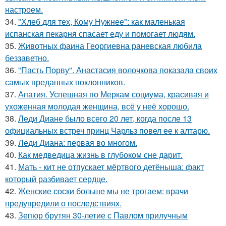
настроем.
34.
"Хлеб для тех, Кому Нужнее": как маленькая
испанская пекарня спасает еду и помогает людям.
35.
Животных фаина Георгиевна раневская любила
беззаветно.
36.
"Пасть Порву". Анастасия волочкова показала своих
самых преданных поклонников.
37.
Апатия. Успешная по Меркам социума, красивая и
ухоженная молодая женщина, всё у неё хорошо.
38.
Леди Диане было всего 20 лет, когда после 13
официальных встреч принц Чарльз повел ее к алтарю.
39.
Леди Диана: первая во многом.
40.
Как медведица жизнь в глубоком сне дарит.
41.
Мать - кит не отпускает мёртвого детёныша: факт
который разбивает сердце.
42.
Женские соски больше мы не трогаем: врачи
предупредили о последствиях.
43.
Зепюр брутян 30-летие с Павлом прилучным