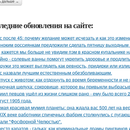
ь дальше →
ледние обновления на сайте:
с после 45: почему желание может исчезать и как это измени
ноким россиянкам предложили сделать пятницу выходным 
, кажется мы больше не увидим пэм в красном купальнике н
йно - солевые ванны помогут укрепить здоровье и продлить
pужи это может выглядеть как ревность, придирки или изли
с назвали лучшим естественным обезболивающим.
тпуск с животом: как отдохнуть во время беременности и не 
ночная шелуха: сокровище, которое вы привыкли выбрасыв
иил певцов ушёл из жизни слишком рано - ему было всего 2
густ 1905 года.
мая красивая мумия планеты: она ждала вас 500 лет на ве
XIX веке работники спичечных фабрик столкнулись с пуга
али "Фосфорной Челюстью".
есто каратов - галька: как криминальные драмы пингвинов 