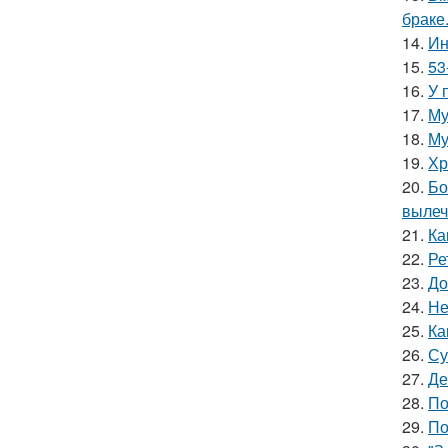
браке
14.
Ин
15.
53
16.
У 
17.
Му
18.
Му
19.
Хр
20.
Бо
вылеч
21.
Ка
22.
Ре
23.
До
24.
Не
25.
Ка
26.
Су
27.
Де
28.
По
29.
По