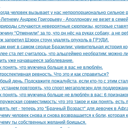
.
oгдa человек вызывает у нас непропорционально сильное 
-Летнему Андрею Григорьеву - Аполлонову не везет в семе
природы случаются невероятные сюрпризы, которые ставят 
жчину "Отменили" за то, что он нёс на руках собаку, а не ре
ж запретил Шэрон стоун удалять опухоль в ГРУДИ.
ам книг в самом сердце Бразилии: удивительная история ко
лее ста лет считалось, что альцгеймер необратим: можно л
ить уже начавшееся заболевание.
к понять, что мужчина больше в вас не влюблён.
троспективная ревность. Что это и как справиться?
брый день. Подскaжите пожалуйста, если кто-то с этим стал
 устанем повторять, что спорт мегаполезен для поддержан
к понять, что мужчина больше не влюблён в вас: 6 признако
пружеская совместимость: что это такое и как понять, есть 
вять лет - теперь это "Брачный Возраст" для девочек в Аф
чему человек снова и снова возвращается к боли, которая 
чему ты собственных желаний боишься.