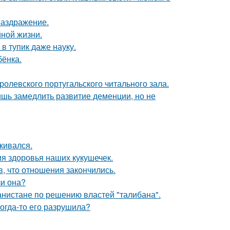
раздражение.
йной жизни.
в тупик даже науку.
бёнка.
ролевского португальского читального зала.
ишь замедлить развитие деменции, но не
кивался.
ия здоровья наших кукушечек.
в, что отношения закончились.
ли она?
ганистане по решению властей "талибана".
когда-то его разрушила?