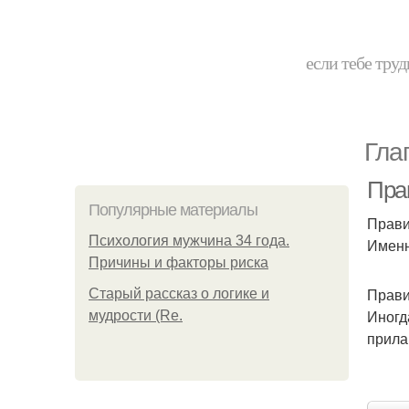
если тебе труд
Гла
Пра
Популярные материалы
Прави
Психология мужчина 34 года.
Именн
Причины и факторы риска
Прави
Старый рассказ о логике и
Иногд
мудрости (Re.
прила