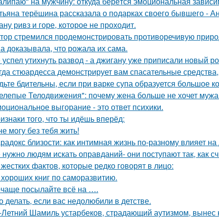
алипаю" на мужчину: откуда берётся эмоциональная зависи
тьяна терёшина рассказала о подарках своего бывшего - Ан
ану ривз и горе, которое не проходит.
тор стремился продемонстрировать противоречивую приро
а доказывала, что рожала их сама.
 успел утихнуть развод - а джигану уже приписали новый р
гда стюардесса демонстрирует вам спасательные средства,
дьте бдительны, если при варке супа образуется большое к
елепые Телодвижения": почему жена больше не хочет мужа
оциональное выгорание - это ответ психики.
изнаки того, что ты идёшь вперёд:
не могу без тебя жить!
радокс близости: как интимная жизнь по-разному влияет на
 нужно людям искать оправданий- они поступают так, как с
 жестких фактов, которые редко говорят в лицо:
 хороших книг по саморазвитию.
чаще посылайте всё на ….
о делать, если вас недолюбили в детстве.
-Летний Шамиль устарбеков, страдающий аутизмом, вынес н