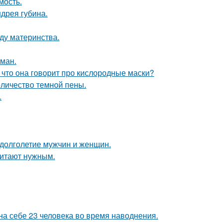
мость.
дрея губина.
ду материнства.
оман.
 что она говорит про кислородные маски?
оличество темной пены.
.
 долголетие мужчин и женщин.
читают нужным.
а себе 23 человека во время наводнения.