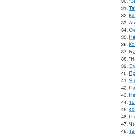
30.
"З
31.
Та
32.
Ки
33.
Ав
34.
Он
35.
Не
36.
Ко
37.
Бу
38.
"Н
39.
Эм
40.
Пр
41.
Я 
42.
Па
43.
Не
44.
15
45.
40
46.
По
47.
Чт
48.
19