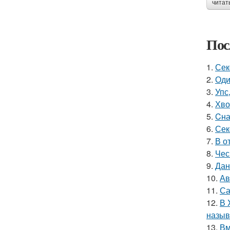
читат
Пос
1.
Сек
2.
Оди
3.
Упс
4.
Хво
5.
Cна
6.
Сек
7.
В о
8.
Чес
9.
Дан
10.
Ав
11.
Са
12.
В 
назыв
13.
Вм