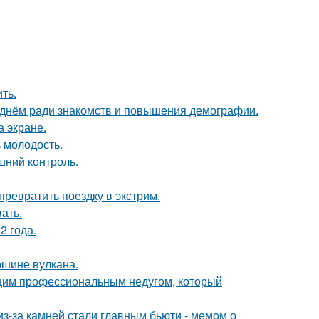
ть.
днём ради знакомств и повышения демографии.
а экране.
 молодость.
шний контроль.
превратить поездку в экстрим.
ать.
2 года.
ршине вулкана.
ющим профессиональным недугом, который
из-за камней стали главным бьюти - мемом о