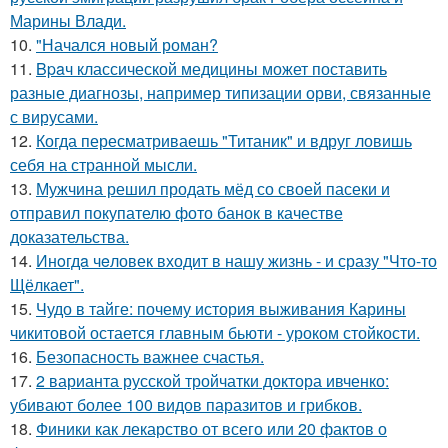
Марины Влади.
10.
"Начался новый роман?
11.
Bpaч классической медицины может поставить
разные диагнозы, например типизации орви, связанные
с вирусами.
12.
Когда пересматриваешь "Титаник" и вдруг ловишь
себя на странной мысли.
13.
Мужчина решил продать мёд со своей пасеки и
отправил покупателю фото банок в качестве
доказательства.
14.
Инoгдa чeловек входит в нашу жизнь - и сразу "Что-то
Щёлкает".
15.
Чудо в тайге: почему история выживания Карины
чикитовой остается главным бьюти - уроком стойкости.
16.
Безопасность важнее счастья.
17.
2 варианта русской тройчатки доктора ивченко:
убивают более 100 видов паразитов и грибков.
18.
Финики как лекарство от всего или 20 фактов о