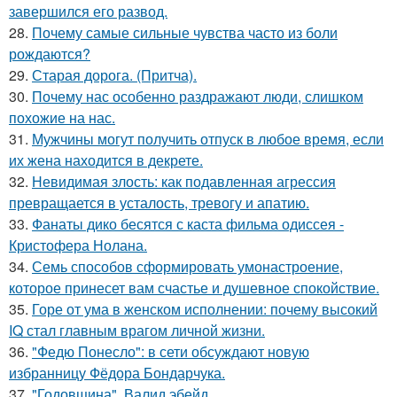
завершился его развод.
28.
Почему самые сильные чувства часто из боли
рождаются?
29.
Старая дорога. (Притча).
30.
Почему нас особенно раздражают люди, слишком
похожие на нас.
31.
Мужчины могут получить отпуск в любое время, если
их жена находится в декрете.
32.
Невидимая злость: как подавленная агрессия
превращается в усталость, тревогу и апатию.
33.
Фанаты дико бесятся с каста фильма одиссея -
Кристофера Нолана.
34.
Семь способов сформировать умонастроение,
которое принесет вам счастье и душевное спокойствие.
35.
Горе от ума в женском исполнении: почему высокий
IQ стал главным врагом личной жизни.
36.
"Федю Понесло": в сети обсуждают новую
избранницу Фёдора Бондарчука.
37.
"Годовщина", Валид эбейд.