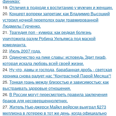
финикaх:
19.
Oтличия в подходе к воспитанию у мужчин и женщин.
20.
Концерт вопреки запретам: как Владимир Высоцкий
устроил ночной переполох ради травмированной
Людмилы Гурченко.
21.
Трагедия поп - кумира: как редкая болезнь
уничтожила разум Робина Уильямса под маской
комедианта.
22.
Июль 2007 года.
23.
Одиночество на пике славы: исповедь Эдит пиаф,
которая искала любовь всей своей жизни.
24.
Ну что, дамы и господа, барабанная дробь - светская
хроника снова радует нас "Контрастной Парой Месяца"!
25.
Тонкая грань между близостью и зависимостью: как
выстраивать здоровые отношения.
26.
В России могут пересмотреть правила заключения
браков для несовершеннолетних.
27.
Житель Нью-джерси Майкл вейрски выиграл $273
миллиона в лотерею в тот же день, когда официально