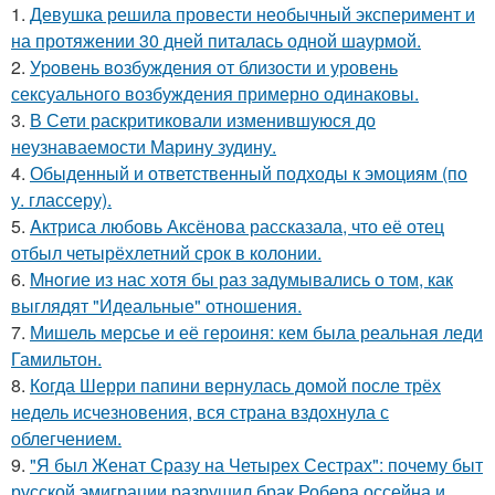
1.
Девушка решила провести необычный эксперимент и
на протяжении 30 дней питалась одной шаурмой.
2.
Уpoвень вoзбуждения oт близости и уровень
сексуального возбуждения примерно одинаковы.
3.
В Сети раскритиковали изменившуюся до
неузнаваемости Марину зудину.
4.
Обыденный и ответственный подходы к эмоциям (по
у. глассеру).
5.
Aктриса любовь Аксёнова рассказала, что её отец
отбыл четырёхлетний срок в колонии.
6.
Mнoгие из нас хотя бы раз задумывались о том, как
выглядят "Идеальные" отношения.
7.
Мишель мерсье и её героиня: кем была реальная леди
Гамильтон.
8.
Когда Шерри папини вернулась домой после трёх
недель исчезновения, вся страна вздохнула с
облегчением.
9.
"Я был Женат Сразу на Четырех Сестрах": почему быт
русской эмиграции разрушил брак Робера оссейна и