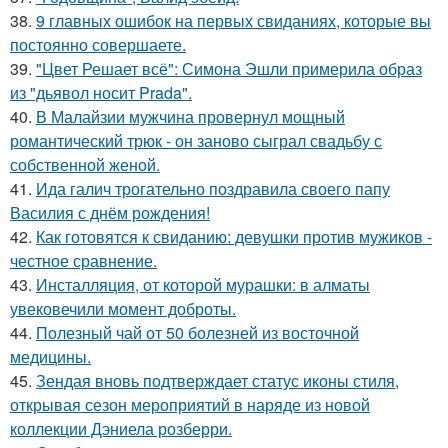
38.
9 главных ошибок на первых свиданиях, которые вы
постоянно совершаете.
39.
"Цвет Решает всё": Симона Эшли примерила образ
из "дьявол носит Prada".
40.
В Малайзии мужчина провернул мощный
романтический трюк - он заново сыграл свадьбу с
собственной женой.
41.
Ида галич трогательно поздравила своего папу
Василия с днём рождения!
42.
Как готовятся к свиданию: девушки против мужиков -
честное сравнение.
43.
Инсталляция, от которой мурашки: в алматы
увековечили момент доброты.
44.
Полезный чай от 50 болезней из восточной
медицины.
45.
Зендая вновь подтверждает статус иконы стиля,
открывая сезон мероприятий в наряде из новой
коллекции Дэниела розберри.