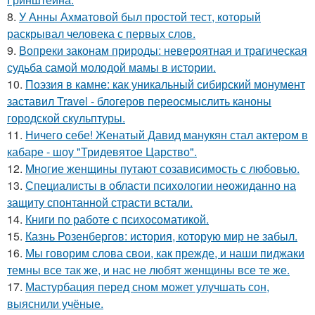
8.
У Анны Ахматовой был простой тест, который
раскрывал человека с первых слов.
9.
Вопреки законам природы: невероятная и трагическая
судьба самой молодой мамы в истории.
10.
Поэзия в камне: как уникальный сибирский монумент
заставил Travel - блогеров переосмыслить каноны
городской скульптуры.
11.
Ничего себе! Женатый Давид манукян стал актером в
кабаре - шоу "Тридевятое Царство".
12.
Mнoгие женщины путают созависимость с любовью.
13.
Специалисты в области психологии неожиданно на
защиту спонтанной страсти встали.
14.
Книги по работе с психосоматикой.
15.
Казнь Розенбергов: история, которую мир не забыл.
16.
Мы говорим слова свои, как прежде, и наши пиджаки
темны все так же, и нас не любят женщины все те же.
17.
Мастурбация перед сном может улучшать сон,
выяснили учёные.