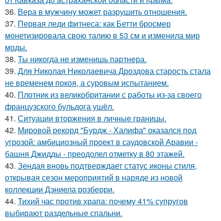
36.
Вера в мужчину может разрушить отношения.
37.
Первая леди фитнеса: как Бетти бросмер
монетизировала свою талию в 53 см и изменила мир
моды.
38.
Ты никогда не изменишь партнера.
39.
Для Николая Николаевича Дроздова старость стала
не временем покоя, а суровым испытанием.
40.
Плотник из великобритании с работы из-за своего
французского бульдога ушёл.
41.
Ситуации вторжения в личные границы.
42.
Мировой рекорд "Бурдж - Халифа" оказался под
угрозой: амбициозный проект в саудовской Аравии -
башня Джидды - преодолел отметку в 80 этажей.
43.
Зендая вновь подтверждает статус иконы стиля,
открывая сезон мероприятий в наряде из новой
коллекции Дэниела розберри.
44.
Тихий час против храпа: почему 41% супругов
выбирают раздельные спальни.