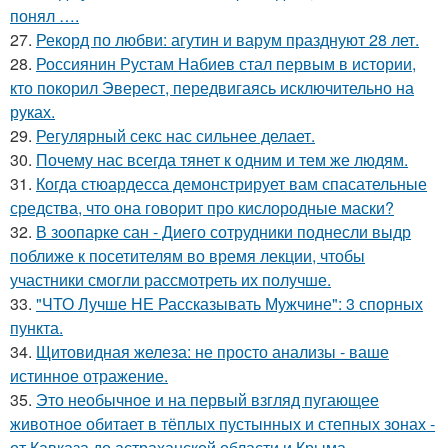
понял ….
27.
Рекорд по любви: агутин и варум празднуют 28 лет.
28.
Россиянин Рустам Набиев стал первым в истории,
кто покорил Эверест, передвигаясь исключительно на
руках.
29.
Регулярный секс нас сильнее делает.
30.
Почему нас всегда тянет к одним и тем же людям.
31.
Когда стюардесса демонстрирует вам спасательные
средства, что она говорит про кислородные маски?
32.
В зоопарке сан - Диего сотрудники поднесли выдр
поближе к посетителям во время лекции, чтобы
участники смогли рассмотреть их получше.
33.
"ЧТО Лучше НЕ Рассказывать Мужчине": 3 спорных
пункта.
34.
Щитовидная железа: не просто анализы - ваше
истинное отражение.
35.
Это необычное и на первый взгляд пугающее
животное обитает в тёплых пустынных и степных зонах -
от Кавказа до астраханской области и Крыма.