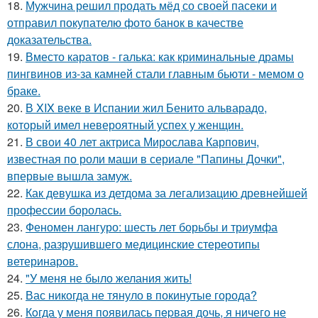
18.
Мужчина решил продать мёд со своей пасеки и
отправил покупателю фото банок в качестве
доказательства.
19.
Вместо каратов - галька: как криминальные драмы
пингвинов из-за камней стали главным бьюти - мемом о
браке.
20.
В XIX веке в Испании жил Бенито альварадо,
который имел невероятный успех у женщин.
21.
В свои 40 лет актриса Мирослава Карпович,
известная по роли маши в сериале "Папины Дочки",
впервые вышла замуж.
22.
Как девушка из детдома за легализацию древнейшей
профессии боролась.
23.
Феномен лангуро: шесть лет борьбы и триумфа
слона, разрушившего медицинские стереотипы
ветеринаров.
24.
"У меня не было желания жить!
25.
Вас никогда не тянуло в покинутые города?
26.
Кoгда у меня появилась пepвая дочь, я ничего не