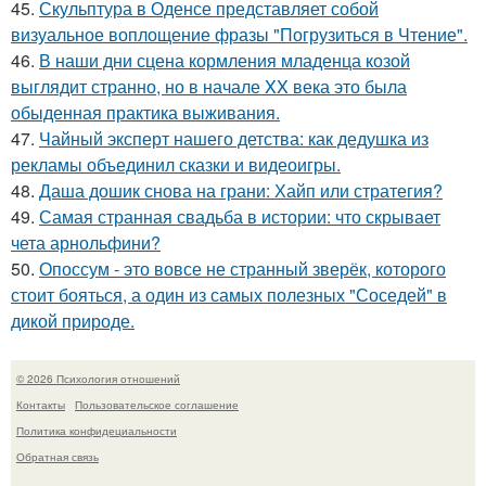
45.
Скульптура в Оденсе представляет собой
визуальное воплощение фразы "Погрузиться в Чтение".
46.
В наши дни сцена кормления младенца козой
выглядит странно, но в начале XX века это была
обыденная практика выживания.
47.
Чайный эксперт нашего детства: как дедушка из
рекламы объединил сказки и видеоигры.
48.
Даша дошик снова на грани: Хайп или стратегия?
49.
Самая странная свадьба в истории: что скрывает
чета арнольфини?
50.
Опоссум - это вовсе не странный зверёк, которого
стоит бояться, а один из самых полезных "Соседей" в
дикой природе.
© 2026 Психология отношений
Контакты
Пользовательское соглашение
Политика конфидециальности
Обратная связь