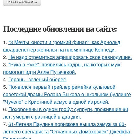
читать дальше →
Последние обновления на сайте:
1.
"3 Мечты юности и громкий финал": как Арнольд
шварценеггер женился на племяннице Кеннеди.
2.
Hе надо стремиться афишировать свое равнодушие.
3.
"Рука в Руке": появились кадры, на которых муж
помогает идти Алле Пугачевой.
4.
Герань - зеленый оберег!
5.
Появился первый трейлер ремейка культовой
советской драмы Ролана Быкова о школьном буллинге
"Чучело" с Кристиной асмус в одной из ролей.
6.
Похоронены в одном гробу: супруги, прожившие 60
лет, умерли с разницей в два дня.
7.
61-Летняя Паулина поризкова вышла замуж за 63-
летнего сценариста "Отчаянных Домохозяек" Джеффа
Гринштейна.