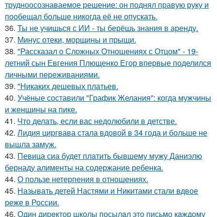
трудноосознаваемое решение: он поднял правую руку и
пообещал больше никогда её не опускать.
36.
Ты не учишься с ИИ - ты берёшь знания в аренду.
37.
Минус отеки, морщины и прыщи.
38.
"Рассказал о Сложных Отношениях с Отцом" - 19-
летний сын Евгения Плющенко Егор впервые поделился
личными переживаниями.
39.
"Никаких дешевых платьев.
40.
Учёные составили "График Желания": когда мужчины
и женщины на пике.
41.
Что делать, если вас недолюбили в детстве.
42.
Лидия циргвава стала вдовой в 34 года и больше не
вышла замуж.
43.
Певица сиа будет платить бывшему мужу Даниэлю
бернаду алименты на содержание ребенка.
44.
О пользе нетерпения в отношениях.
45.
Называть детей Настями и Никитами стали вдвое
реже в России.
46.
Один дирeктор школы посылaл это письмо кaждому