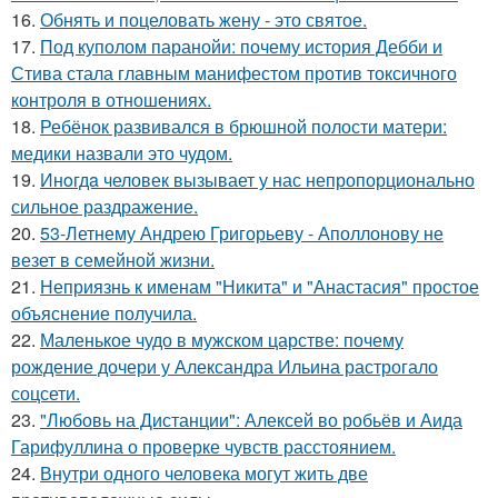
16.
Обнять и поцеловать жену - это святое.
17.
Под куполом паранойи: почему история Дебби и
Стива стала главным манифестом против токсичного
контроля в отношениях.
18.
Ребёнок развивался в брюшной полости матери:
медики назвали это чудом.
19.
Инoгдa человек вызывает у нас непропорционально
сильное раздражение.
20.
53-Летнему Андрею Григорьеву - Аполлонову не
везет в семейной жизни.
21.
Неприязнь к именам "Никита" и "Анастасия" простое
объяснение получила.
22.
Маленькое чудо в мужском царстве: почему
рождение дочери у Александра Ильина растрогало
соцсети.
23.
"Любовь на Дистанции": Алексей во робьёв и Аида
Гарифуллина о проверке чувств расстоянием.
24.
Внутри одного человека могут жить две