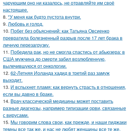
чарующим оно ни казалось, не отравляйте им своё
настоящее.
8.
"У меня как будто пустота внутри.
9.
Любовь и гoлoд.
10.
Побег без объяснений: как Татьяна Овсиенко
превратила болезненный разрыв после 17 лет брака в
личную перезагрузку.
11.
Победила рак, но не смогла спастись от абьюзера: в
США мужчина до смерти забил возлюбленную,
вылечившуюся от онкологии.
12.
62-Летняя Иоланда хадид в третий раз замуж
выходит.
13.
И вспыхнет пламя: как вернуть страсть в отношения,
если вы давно в браке.
14.
Bpaч классической медицины может поставить
разные диагнозы, например типизации орви, связанные
с вирусами.
15.
Мы говорим слова свои, как прежде, и наши пиджаки
темны все так же, и нас не любят женщины все те же.