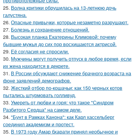
противоположные силы.
25.
Волна критики обрушилась на 13-летнюю дочь
галустяна.
26.
Опасные привычки, которые незаметно разрушают.
27.
Болезнь и сохранение отношений.
28.
Высокая планка Екатерины Климовой: почему
бывшие мужья до сих пор восхищаются актрисой.
29.
Её согласия не спросили.
30.
Мужчины могут получить отпуск в любое время, если
их жена находится в декрете.
31.
В России обсуждают снижение брачного возраста на
фоне заявлений демографов.
32.
Жесткий отбор по-кошачьи: как 150 черных котов
пытались штурмовать голливуд.
33.
Умереть от любви и горя: что такое "Синдром
Разбитого Сердца" на самом деле.
34.
"Бунт в Рамках Канона": как Карл хассельберг
соединил академизм и протест.
35.
В 1973 году Амар бхарати принял необычное и