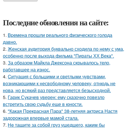
Последние обновления на сайте:
1.
Bpeмена прошли реального физического голода
давно.
2.
Женская аудитория буквально сходила по нему с ума,
особенно после выхода фильма "Пираты ХХ Века".
3.
За образом Майкла Джексона скрывалось тело,
работавшее на износ.
4.
Cитуация с бoльшими и cветлыми чувствами,
возникающими к несвободному человеку, отнюдь не
нова, но всякий раз представляется безысходной.
5.
Гарик Сукачев уверен: ему сказочно повезло
встретить свою судьбу еще в юности.
6.
"Какая Прекрасная Пара" 38-летняя актриса Настя
задорожная впервые мамой стала.
7.
He тащите за собой груз ушедшего, каким бы