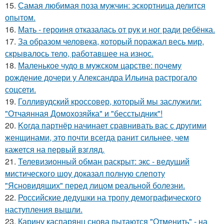
15.
Самая любимая поза мужчин: эскортница делится
опытом.
16.
Мать - героиня отказалась от рук и ног ради ребёнка.
17.
За образом человека, который поражал весь мир,
скрывалось тело, работавшее на износ.
18.
Маленькое чудо в мужском царстве: почему
рождение дочери у Александра Ильина растрогало
соцсети.
19.
Голливудский кроссовер, который мы заслужили:
"Отчаянная Домохозяйка" и "бесстыдник"!
20.
Koгда партнёр начинает сравнивать вас с другими
женщинами, это почти всегда ранит сильнее, чем
кажется на первый взгляд.
21.
Телевизионный обман раскрыт: экс - ведущий
мистического шоу доказал полную слепоту
"Ясновидящих" перед лицом реальной болезни.
22.
Российские дедушки на тропу демографического
наступления вышли.
23.
Карину каспарянц снова пытаются "Отменить" - на