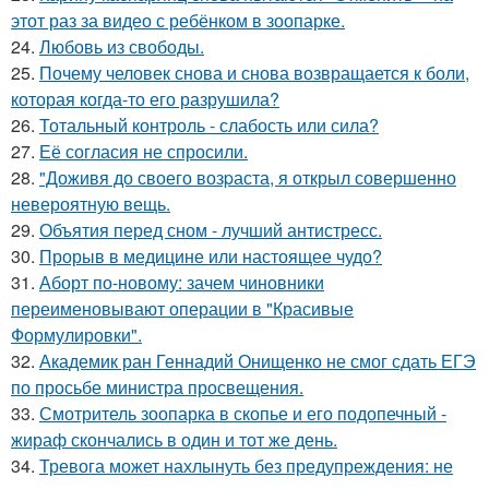
этот раз за видео с ребёнком в зоопарке.
24.
Любовь из свободы.
25.
Почему человек снова и снова возвращается к боли,
которая когда-то его разрушила?
26.
Тотальный контроль - слабость или сила?
27.
Её согласия не спросили.
28.
"Доживя до своего возpаста, я открыл совершенно
невероятную вещь.
29.
Объятия перед сном - лучший антистресс.
30.
Прорыв в медицине или настоящее чудо?
31.
Аборт по-новому: зачем чиновники
переименовывают операции в "Красивые
Формулировки".
32.
Академик ран Геннадий Онищенко не смог сдать ЕГЭ
по просьбе министра просвещения.
33.
Смотритель зоопарка в скопье и его подопечный -
жираф скончались в один и тот же день.
34.
Тревога может нахлынуть без предупреждения: не