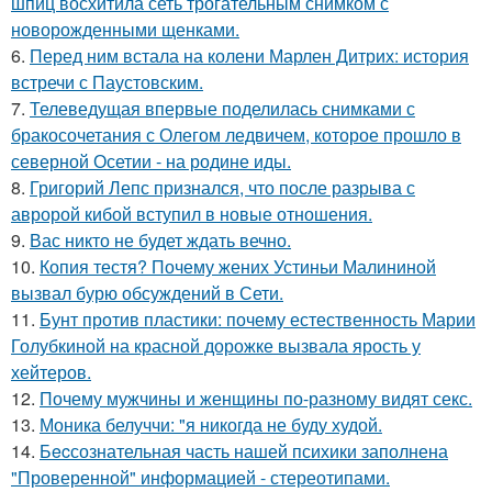
шпиц восхитила сеть трогательным снимком с
новорожденными щенками.
6.
Перед ним встала на колени Марлен Дитрих: история
встречи с Паустовским.
7.
Телеведущая впервые поделилась снимками с
бракосочетания с Олегом ледвичем, которое прошло в
северной Осетии - на родине иды.
8.
Григорий Лепс признался, что после разрыва с
авророй кибой вступил в новые отношения.
9.
Вас никто не будет ждать вечно.
10.
Копия тестя? Почему жених Устиньи Малининой
вызвал бурю обсуждений в Сети.
11.
Бунт против пластики: почему естественность Марии
Голубкиной на красной дорожке вызвала ярость у
хейтеров.
12.
Почему мужчины и женщины по-разному видят секс.
13.
Моника белуччи: "я никогда не буду худой.
14.
Бecсознательная часть нашей психики заполнена
"Проверенной" информацией - стереотипами.