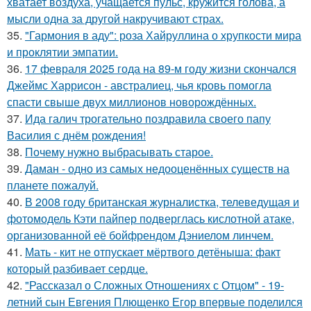
хватает воздуха, учащается пульс, кружится голова, а
мысли одна за другой накручивают страх.
35.
"Гармония в аду": роза Хайруллина о хрупкости мира
и проклятии эмпатии.
36.
17 февраля 2025 года на 89-м году жизни скончался
Джеймс Харрисон - австралиец, чья кровь помогла
спасти свыше двух миллионов новорождённых.
37.
Ида галич трогательно поздравила своего папу
Василия с днём рождения!
38.
Почему нужно выбрасывать старое.
39.
Даман - одно из самых недооценённых существ на
планете пожалуй.
40.
В 2008 году британская журналистка, телеведущая и
фотомодель Кэти пайпер подверглась кислотной атаке,
организованной её бойфрендом Дэниелом линчем.
41.
Мать - кит не отпускает мёртвого детёныша: факт
который разбивает сердце.
42.
"Рассказал о Сложных Отношениях с Отцом" - 19-
летний сын Евгения Плющенко Егор впервые поделился