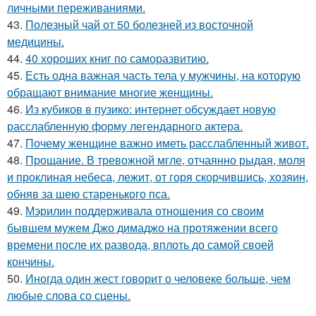
личными переживаниями.
43.
Полезный чай от 50 болезней из восточной
медицины.
44.
40 хороших книг по саморазвитию.
45.
Есть одна важная часть тела у мужчины, на которую
обращают внимание многие женщины.
46.
Из кубиков в пузико: интернет обсуждает новую
расслабленную форму легендарного актера.
47.
Почему женщине важно иметь расслабленный живот.
48.
Прощание. В тревожной мгле, отчаянно рыдая, моля
и проклиная небеса, лежит, от горя скорчившись, хозяин,
обняв за шею старенького пса.
49.
Мэрилин поддерживала отношения со своим
бывшем мужем Джо димаджо на протяжении всего
времени после их развода, вплоть до самой своей
кончины.
50.
Иногда один жест говорит о человеке больше, чем
любые слова со сцены.