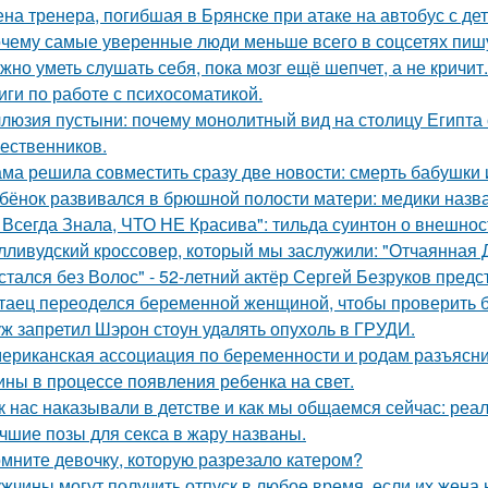
на тренера, погибшая в Брянске при атаке на автобус с де
чему самые уверенные люди меньше всего в соцсетях пиш
жно уметь слушать себя, пока мозг ещё шепчет, а не кричит.
иги по работе с психосоматикой.
люзия пустыни: почему монолитный вид на столицу Египта 
ественников.
ма решила совместить сразу две новости: смерть бабушки и
бёнок развивался в брюшной полости матери: медики назва
 Всегда Знала, ЧТО НЕ Красива": тильда суинтон о внешност
лливудский кроссовер, который мы заслужили: "Отчаянная 
стался без Волос" - 52-летний актёр Сергей Безруков пред
таец переоделся беременной женщиной, чтобы проверить бе
ж запретил Шэрон стоун удалять опухоль в ГРУДИ.
ериканская ассоциация по беременности и родам разъясни
ны в процессе появления ребенка на свет.
к нас наказывали в детстве и как мы общаемся сейчас: реал
чшие позы для секса в жару названы.
мните девочку, которую разрезало катером?
жчины могут получить отпуск в любое время, если их жена 