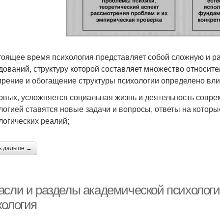
тоящее время психология представляет собой сложную и р
дований, структуру которой составляет множество относит
рение и обогащение структуры психологии определено вли
рвых, усложняется социальная жизнь и деятельность совре
логией ставятся новые задачи и вопросы, ответы на котор
логических реалий;
ь дальше →
асли и разделы академической психологи
хология