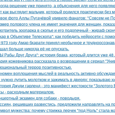
огда решение уже принято, а объяснения для него появляю
т как выглядит мальчик, который родился практически без м
вое фото Аллы Пугачёвой удивило фанатов: "Совсем не По
змер полового члена не имеет значения для женщин, показа
отритель зоопарка в скопье и его подопечный - жираф сконч
кар в Объективе Телескопа": как победить нейросети с по
1973 году Амар бхарати принял необычное и трудноосознав
щал больше никогда её не опускать.
Ы Рабы Друг Друга": история брака, который длится уже 48 
рия кожевникова рассказала о возвращении в сериал "Унив
оциональный террор позитивностью.
номен воплощения мыслей в реальность активно обсуждает
 нужно лупить молотком и зажимать в дверях: показываю хит
тория Джуди гарленд - это манифест жестокости "Золотого В
сы - расходным материалом.
нцертный экзамен для собаки - поводыря.
ссиян, решивших развестись, предложили направлять на пр
мвол мужества: почему стрижка лерчек "под Ноль" стала 