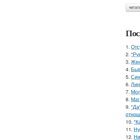
читат
Пос
1.
Отс
2.
"Ру
3.
Жен
4.
Быв
5.
Син
6.
Лин
7.
Мол
8.
Маг
9.
"Да
отнош
10.
"К
11.
Ну
12.
Ни