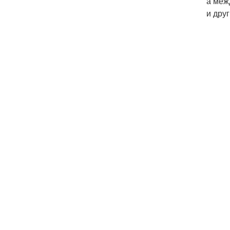
а меж
и дру