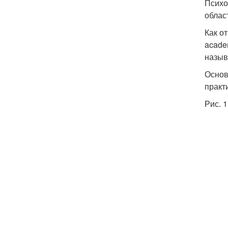
Психо
облас
Как о
acade
назыв
Основ
практи
Рис. 