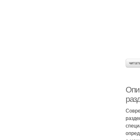
читат
Опи
раз
Совре
разде
специ
опред