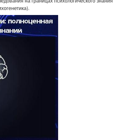
едования на границах психологического знания
хогенетика).