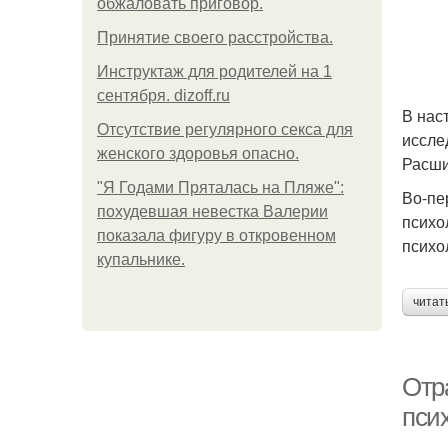
обжаловать приговор.
Принятие своего расстройства.
Инструктаж для родителей на 1
сентября. dizoff.ru
В нас
Отсутствие регулярного секса для
иссле
женского здоровья опасно.
Расши
"Я Годами Пряталась на Пляже":
Во-пе
похудевшая невестка Валерии
психо
показала фигуру в откровенном
психо
купальнике.
читат
Отр
пси