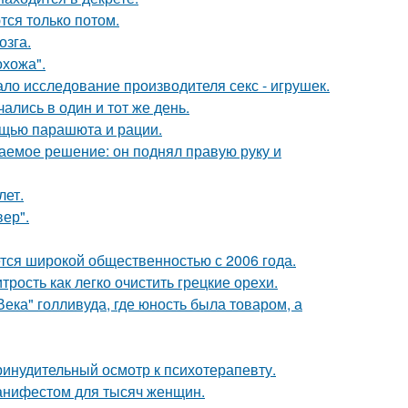
тся только потом.
озга.
хожа".
ло исследование производителя секс - игрушек.
ались в один и тот же день.
мощью парашюта и рации.
аемое решение: он поднял правую руку и
лет.
ер".
ся широкой общественностью с 2006 года.
рость как легко очистить грецкие орехи.
ека" голливуда, где юность была товаром, а
инудительный осмотр к психотерапевту.
манифестом для тысяч женщин.