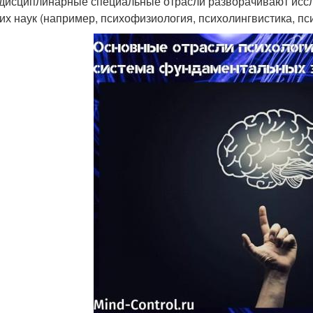
дисциплинарные специальные отрасли разворачивают иссл
гих наук (например, психофизиология, психолингвистика, пси