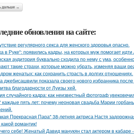
ь дальше →
ледние обновления на сайте:
утствие регулярного секса для женского здоровья опасно.
ка в Руке": появились кадры, на которых муж помогает идти
ская аудитория буквально сходила по нему с ума, особенн
aют тaкие страхи, которые можно убрать, изменяя ваши реа
дром женатых: как сохранить страсть в долгих отношениях.
а джебисашвили показала своего нового избранника после
итва благодарности от Луизы хей.
ия случайного кадра: как неизвестный фотограф увековечи
" каждые пять лет: почему неоновая свадьба Марии горбань 
ений.
акая Прекрасная Пара" 38-летняя актриса Настя задорожна
 какой романтик!
чего себе! Женатый Давид манукян стал актером в кабаре -