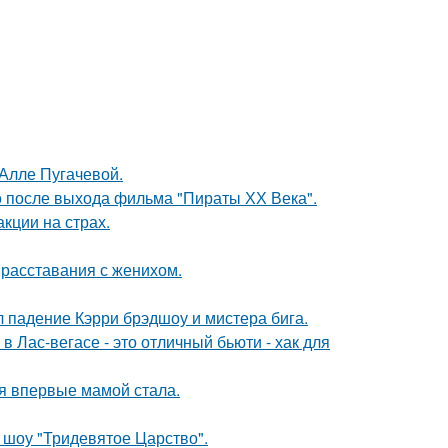
 Алле Пугачевой.
о после выхода фильма "Пираты ХХ Века".
кции на страх.
 расставания с женихом.
л падение Кэрри брэдшоу и мистера бига.
в Лас-вегасе - это отличный бьюти - хак для
я впервые мамой стала.
 шоу "Тридевятое Царство".