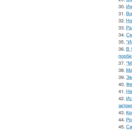
30.
Ин
31.
Во
32.
Но
33.
Ра
34.
См
35.
"И
36.
В 
пообе
37.
"М
38.
Ма
39.
Эм
40.
Фе
41.
Не
42.
Ис
актри
43.
Ко
44.
Ро
45.
Си