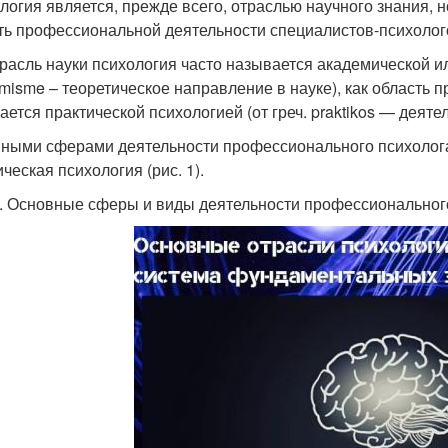
логия является, прежде всего, отраслью научного знания, н
ть профессиональной деятельности специалистов-психолог
трасль науки психология часто называется академической и
misme – теоретическое направление в науке), как область
ается практической психологией (от греч. praktikos — деяте
ными сферами деятельности профессионального психолога 
ческая психология (рис. 1).
1. Основные сферы и виды деятельности профессиональног