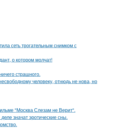
тила сеть трогательным снимком с
ант, о котором молчат!
 ничего страшного.
есвободному человеку, отнюдь не нова, но
ильме "Москва Слезам не Верит".
 деле значат эротические сны.
томство.