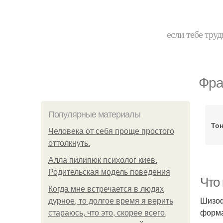
если тебе труд
Фра
Популярные материалы
То
Человека от себя проще простого
оттолкнуть.
Алла пилипюк психолог киев.
Родительская модель поведения
Что
Когда мне встречается в людях
Шизоф
дурное, то долгое время я верить
форма
стараюсь, что это, скорее всего,