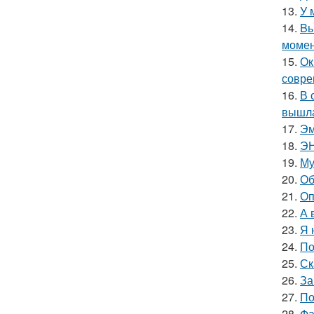
13.
У 
14.
Bы
момен
15.
Ок
совре
16.
В 
вышла
17.
Эм
18.
ЭН
19.
Му
20.
Об
21.
Оп
22.
А 
23.
Я 
24.
По
25.
Ск
26.
За
27.
По
28.
Фа