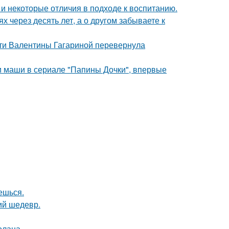
 и некоторые отличия в подходе к воспитанию.
х через десять лет, а о другом забываете к
сти Валентины Гагариной перевернула
ли маши в сериале "Папины Дочки", впервые
аешься.
ий шедевр.
олана.