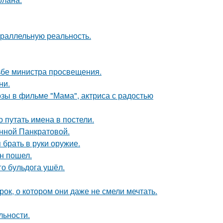
араллельную реальность.
ьбе министра просвещения.
ни.
зы в фильме "Мама", актриса с радостью
о путать имена в постели.
Анной Панкратовой.
 брать в руки оружие.
н пошел.
го бульдога ушёл.
к, о котором они даже не смели мечтать.
льности.