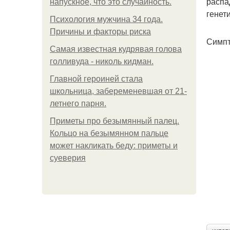
распа
напускное, что это случайность.
генет
Психология мужчина 34 года.
Причины и факторы риска
Симпт
Самая известная кудрявая голова
голливуда - николь кидман.
Главной героиней стала
школьница, забеременевшая от 21-
летнего парня.
Приметы про безымянный палец.
Кольцо на безымянном пальце
может накликать беду: приметы и
суеверия