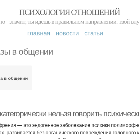
ПСИХОЛОГИЯ ОТНОШЕНИЙ
но - значит, ты идешь в правильном направлении. твой вн
главная
новости
статьи
зы в общении
на в общении
 категорически нельзя говорить психичес
рения — это эндогенное заболевание психики полиморфног
х, развивается без органического повреждения головного