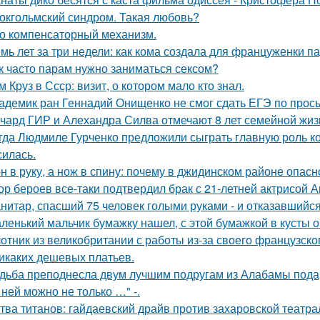
окгольмский синдром. Такая любовь?
о компенсаторный механизм.
мь лет за три недели: как кома создала для француженки п
к часто парам нужно заниматься сексом?
м Круз в Ссср: визит, о котором мало кто знал.
адемик ран Геннадий Онищенко не смог сдать ЕГЭ по прос
чард ГИР и Алехандра Силва отмечают 8 лет семейной жиз
гда Людмиле Гурченко предложили сыграть главную роль ко
силась.
н в руку, а нож в спину: почему в джидинском районе опасн
ор бероев все-таки подтвердил брак с 21-летней актрисой 
нитар, спасший 75 человек голыми руками - и отказавшийся
ленький мальчик бумажку нашел, с этой бумажкой в кусты о
отник из великобритании с работы из-за своего французско
икаких дешевых платьев.
дьба преподнесла двум лучшим подругам из Алабамы подаро
 ней можно не только …" -.
тва титанов: гайдаевский драйв против захаровской театра