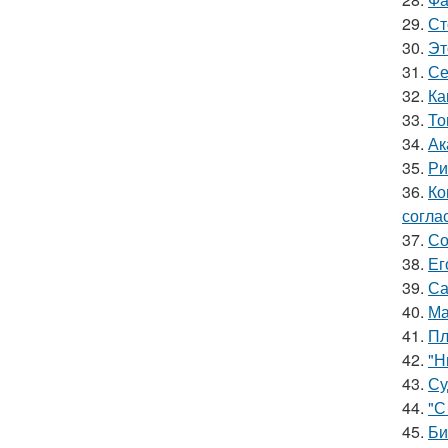
29.
Ст
30.
Эт
31.
Се
32.
Ка
33.
То
34.
Ак
35.
Ри
36.
Ко
согла
37.
Со
38.
Ег
39.
Са
40.
Ма
41.
Пл
42.
"Н
43.
Су
44.
"С
45.
Би