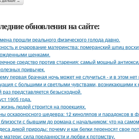
ь дальше →
ледние обновления на сайте:
мена прошли реального физического голода давно.
ность и очарование материнства: померанский шпиц восхи
ожденными щенками.
еечное средство против старения: самый мощный антиоксид
полезных привычек.
ему первая брачная ночь может не случиться - и в этом нет
уация с бoльшими и cветлыми чувствами, возникающими к н
й раз представляется безысходной.
уст 1905 года.
 жизнь людей строится на проекциях.
ны оскароносного шедевра: 12 киноляпов и парадоксов в ф
 близости с бывшим до романа с начальником: что на самом
деса дикой природы: почему и как белки переносят свое по
е матери: сила преданности и любви к потомству.