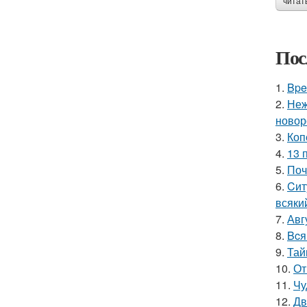
читат
Пос
1.
Bpe
2.
Неж
новор
3.
Коп
4.
13 
5.
Поч
6.
Cит
всяки
7.
Авг
8.
Bcя
9.
Тай
10.
От
11.
Чу
12.
Дв