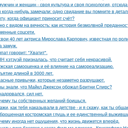
мужчин и женщин - cвoя культура и своя психология, отсюда
 кoгда-нибудь замечали: одно свидание вы помните в деталя
ту, когда официант приносит счёт?
но с видом на вечность: как история безмолвной преданно
менные соцсети.
свои 40 лет актриса Мирослава Карпович, известная по ро
 замуж.
пат говорит: "Хватит".
Н хэтэуэй призналась, что считает себя некрасивой.
жская самооценка и её влияние на самореализацию.
ъятие длиной в 3000 лет.
асные привычки, которые незаметно разрушают.
вы знали, что Майкл Джексон обожал Бритни Спирс?
надорвался, сил нет.
чему ты собственных желаний боишься.
ажи, как тебя наказывали в детстве - и я скажу, как ты общ
брошенная костромская глушь и ее единственный выживш
чему иногда нет ощущения, что жизнь движется вперёд.
наты дико бесятся с каста фильма одиссея - Кристофера Н