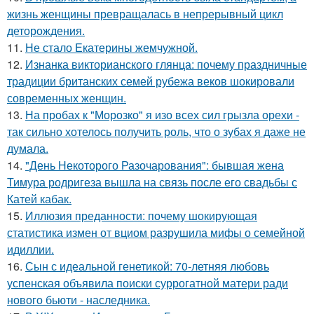
жизнь женщины превращалась в непрерывный цикл
деторождения.
11.
Не стало Екатерины жемчужной.
12.
Изнанка викторианского глянца: почему праздничные
традиции британских семей рубежа веков шокировали
современных женщин.
13.
На пробах к "Морозко" я изо всех сил грызла орехи -
так сильно хотелось получить роль, что о зубах я даже не
думала.
14.
"День Некоторого Разочарования": бывшая жена
Тимура родригеза вышла на связь после его свадьбы с
Катей кабак.
15.
Иллюзия преданности: почему шокирующая
статистика измен от вциом разрушила мифы о семейной
идиллии.
16.
Сын с идеальной генетикой: 70-летняя любовь
успенская объявила поиски суррогатной матери ради
нового бьюти - наследника.