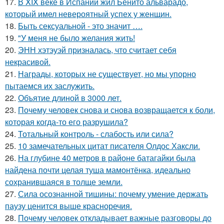
17.
В XIX веке в Испании жил Бенито альварадо,
который имел невероятный успех у женщин.
18.
Быть сексуальной - это значит ….
19.
"У меня не было желания жить!
20.
ЭНН хэтэуэй призналась, что считает себя
некрасивой.
21.
Награды, которых не существует, но мы упорно
пытаемся их заслужить.
22.
Объятие длиной в 3000 лет.
23.
Почему человек снова и снова возвращается к боли,
которая когда-то его разрушила?
24.
Тотальный контроль - слабость или сила?
25.
10 замечательных цитат писателя Олдос Хаксли.
26.
На глубине 40 метров в районе батагайки была
найдена почти целая туша мамонтёнка, идеально
сохранившаяся в толще земли.
27.
Сила осознанной тишины: почему умение держать
паузу ценится выше красноречия.
28.
Почему человек откладывает важные разговоры до