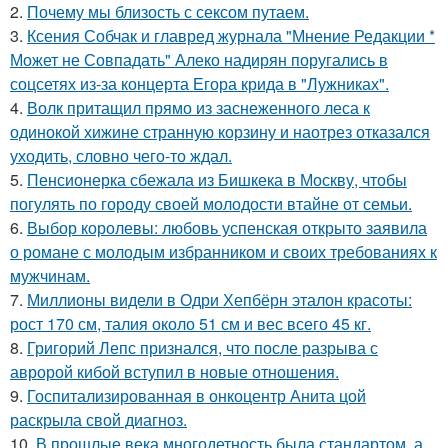
2.
Почему мы близость с сексом путаем.
3.
Ксения Собчак и главред журнала "Мнение Редакции *
Может не Совпадать" Алеко надирян поругались в
соцсетях из-за концерта Егора крида в "Лужниках".
4.
Волк притащил прямо из заснеженного леса к
одинокой хижине странную корзину и наотрез отказался
уходить, словно чего-то ждал.
5.
Пенсионерка сбежала из Бишкека в Москву, чтобы
погулять по городу своей молодости втайне от семьи.
6.
Выбор королевы: любовь успенская открыто заявила
о романе с молодым избранником и своих требованиях к
мужчинам.
7.
Миллионы видели в Одри Хепбёрн эталон красоты:
рост 170 см, талия около 51 см и вес всего 45 кг.
8.
Григорий Лепс признался, что после разрыва с
авророй кибой вступил в новые отношения.
9.
Госпитализированная в онкоцентр Анита цой
раскрыла свой диагноз.
10.
В прошлые века многодетность была стандартом, а