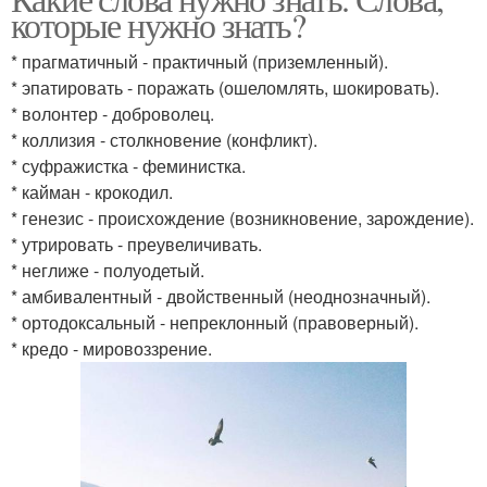
которые нужно знать?
* прагматичный - практичный (приземленный).
* эпатировать - поражать (ошеломлять, шокировать).
* волонтер - доброволец.
* коллизия - столкновение (конфликт).
* суфражистка - феминистка.
* кайман - крокодил.
* генезис - происхождение (возникновение, зарождение).
* утрировать - преувеличивать.
* неглиже - полуодетый.
* амбивалентный - двойственный (неоднозначный).
* ортодоксальный - непреклонный (правоверный).
* кредо - мировоззрение.