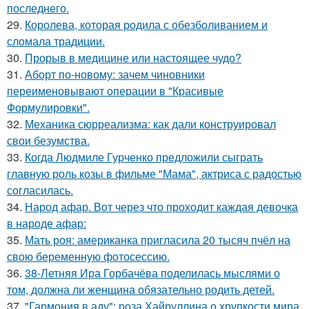
последнего.
29.
Королева, которая родила с обезболиванием и
сломала традиции.
30.
Прорыв в медицине или настоящее чудо?
31.
Аборт по-новому: зачем чиновники
переименовывают операции в "Красивые
Формулировки".
32.
Механика сюрреализма: как дали конструировал
свои безумства.
33.
Когда Людмиле Гурченко предложили сыграть
главную роль козы в фильме "Мама", актриса с радостью
согласилась.
34.
Народ афар. Вот через что проходит каждая девочка
в народе афар:
35.
Мать роя: американка пригласила 20 тысяч пчёл на
свою беременную фотосессию.
36.
38-Летняя Ира Горбачёва поделилась мыслями о
том, должна ли женщина обязательно родить детей.
37.
"Гармония в аду": роза Хайруллина о хрупкости мира