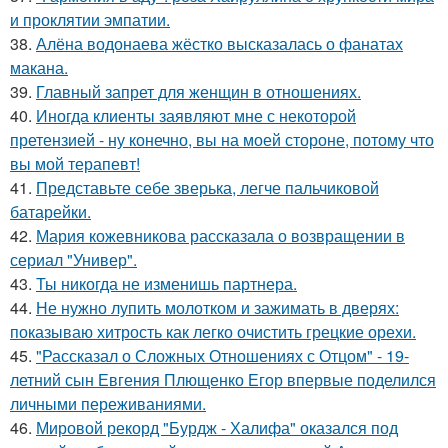
и проклятии эмпатии.
38.
Алёна водонаева жёстко высказалась о фанатах
макана.
39.
Главный запрет для женщин в отношениях.
40.
Иногда клиенты заявляют мне с некоторой
претензией - ну конечно, вы на моей стороне, потому что
вы мой терапевт!
41.
Представьте себе зверька, легче пальчиковой
батарейки.
42.
Мария кожевникова рассказала о возвращении в
сериал "Универ".
43.
Ты никогда не изменишь партнера.
44.
Не нужно лупить молотком и зажимать в дверях:
показываю хитрость как легко очистить грецкие орехи.
45.
"Рассказал о Сложных Отношениях с Отцом" - 19-
летний сын Евгения Плющенко Егор впервые поделился
личными переживаниями.
46.
Мировой рекорд "Бурдж - Халифа" оказался под